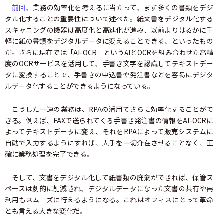
前回
、業務の効率化を考えるに当たって、まず多くの書類をデジ
タル化することの重要性について述べた。紙文書をデジタル化する
スキャニングの機器は高度化と高速化が進み、以前よりはるかに手
軽に紙の書類をデジタルデータに変えることできる、といったもの
だ。さらに現在では「AI-OCR」というAIとOCRを組み合わせた高精
度のOCRサービスを活用して、手書き文字を認識してテキストデー
タに変換することで、手書きの申込書や発注書などを容易にデジタ
ルデータ化することができるようになっている。
こうした一連の業務は、RPAの活用でさらに効率化することがで
きる。例えば、FAXで送られてくる手書き発注書の情報をAI-OCRに
よってテキストデータに変え、それをRPAによって販売システムに
自動で入力するようにすれば、人手を一切介在させることなく、正
確に業務処理を完了できる。
そして、文書をデジタル化して紙書類の廃棄ができれば、保管ス
ペースは劇的に削減され、デジタルデータになった文書の共有や再
利用もスムーズに行えるようになる。これはオフィスにとって革命
とも言える大きな変化だ。