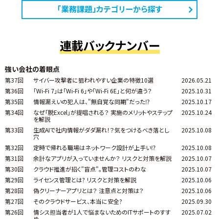
「業務課題」カテゴリーから探す
連載バックナンバー
強い会社の着眼点
第37回
サイバー攻撃者に狙われやすい企業の特徴10選
2026.05.21
第36回
「Wi-Fi 7」は「Wi-Fi 6」や「Wi-Fi 6E」と何が違う？
2025.10.31
第35回
情報漏えいの犯人は、"無自覚な同期"だった⁉
2025.10.17
第34回
なぜ「脱Excel」が提唱される？ 実施のメリットやステップ
2025.10.24
を解説
第33回
生成AIで社内情報がダダ漏れ！？気をつけるべき落とし
2025.10.08
穴
第32回
定時で帰れる職場はネットワーク設計が上手い⁉
2025.10.08
第31回
余計なアプリが入っていませんか？ リスクと対策を解説
2025.10.07
第30回
クラウド推進が招く"盲点"。管理コストのわな
2025.10.07
第29回
ライセンス管理とは? リスクと対策を解説
2025.10.06
第28回
偽クリーナーアプリとは？ 注意点と対策は？
2025.10.06
第27回
そのクラウドサービス、本当に安全?
2025.09.30
第26回
情シス担当者が1人で悩まないためのITサポートのすす
2025.07.02
め