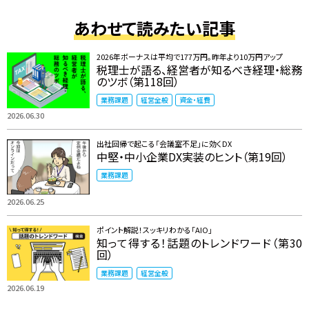
あわせて読みたい記事
2026年ボーナスは平均で177万円。昨年より10万円アップ
税理士が語る、経営者が知るべき経理・総務
のツボ（第118回）
業務課題
経営全般
資金・経費
2026.06.30
出社回帰で起こる「会議室不足」に効くDX
中堅・中小企業DX実装のヒント（第19回）
業務課題
2026.06.25
ポイント解説！スッキリわかる「AIO」
知って得する！話題のトレンドワード（第30
回）
業務課題
経営全般
2026.06.19