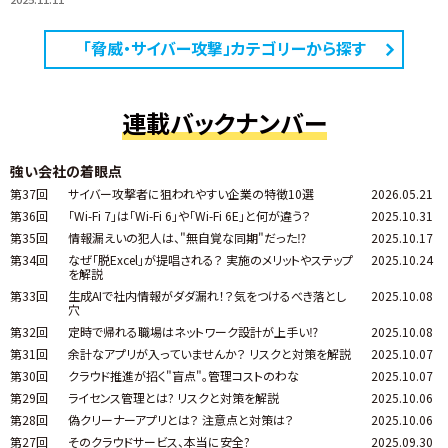
「脅威・サイバー攻撃」カテゴリーから探す
連載バックナンバー
強い会社の着眼点
第37回
サイバー攻撃者に狙われやすい企業の特徴10選
2026.05.21
第36回
「Wi-Fi 7」は「Wi-Fi 6」や「Wi-Fi 6E」と何が違う？
2025.10.31
第35回
情報漏えいの犯人は、"無自覚な同期"だった⁉
2025.10.17
第34回
なぜ「脱Excel」が提唱される？ 実施のメリットやステップ
2025.10.24
を解説
第33回
生成AIで社内情報がダダ漏れ！？気をつけるべき落とし
2025.10.08
穴
第32回
定時で帰れる職場はネットワーク設計が上手い⁉
2025.10.08
第31回
余計なアプリが入っていませんか？ リスクと対策を解説
2025.10.07
第30回
クラウド推進が招く"盲点"。管理コストのわな
2025.10.07
第29回
ライセンス管理とは? リスクと対策を解説
2025.10.06
第28回
偽クリーナーアプリとは？ 注意点と対策は？
2025.10.06
第27回
そのクラウドサービス、本当に安全?
2025.09.30