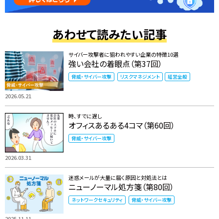
あわせて読みたい記事
サイバー攻撃者に狙われやすい企業の特徴10選
強い会社の着眼点（第37回）
脅威・サイバー攻撃
リスクマネジメント
経営全般
2026.05.21
時、すでに遅し
オフィスあるある4コマ（第60回）
脅威・サイバー攻撃
2026.03.31
迷惑メールが大量に届く原因と対処法とは
ニューノーマル処方箋（第80回）
ネットワークセキュリティ
脅威・サイバー攻撃
2025.11.11