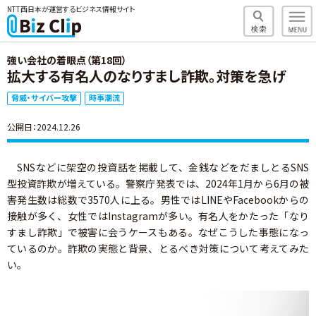
NTT西日本が運営するビジネス情報サイト
強い会社の着眼点（第18回）
拡大する有名人のなりすまし詐欺。対策を急げ
脅威・サイバー攻撃
時事潮流
公開日：2024.12.26
SNSなどに架空の投資話を掲載して、金銭などをだましとるSNS
型投資詐欺が増えている。警察庁発表では、2024年1月から6月の被
害発生数は総数で3570人に上る。男性ではLINEやFacebookからの
接触が多く、女性ではInstagramが多い。有名人をかたった「なり
すまし詐欺」で被害に会うケースもある。なぜこうした事態になっ
ているのか。詐欺の実態と背景、とるべき対策について考えてみた
い。