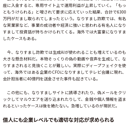
座に入金すると、専用サイト上で運用利益が上昇していく。「もっ
ともうけられる」と唆されて要求に応えていった結果、合計で6300
万円がだまし取られてしまったという。なりすまし詐欺では、有名
な実業家など、事業の成功者や経済に強いと思われる有名人になり
すまして投資話が持ちかけられてくる。海外では大富豪になりすま
したケースもある。
今、なりすまし詐欺では生成AIが使われることも増えているのも
大きな懸念材料だ。本物そっくりの偽の動画や音声を生成して、な
りすまされると見抜くことが難しい。実際にディープフェイクを使
って、海外ではある企業のCFOになりすましてテレビ会議に現れ、
会計担当者に40億円を送金させた事件も起きている。
この他にも、なりすましサイトに誘導されたり、偽メールをクリ
ックしてマルウエアを送り込まれたりして、金銭や個人情報を盗ま
れるといったケースは後を絶たない。急増しているのが現状だ。
個人にも企業レベルでも適切な対応が求められる