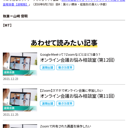
査報告書【速報版】
」（2016年6月17日）図4：漏えい媒体・経路別の漏えい件数）
執筆＝山崎 俊明
【MT】
あわせて読みたい記事
Google Meetって？Zoomなどとはどう違う？
オンライン会議お悩み相談室（第12回）
遠隔会議
働き方改革
2021.12.23
【Zoom】スマホでオンライン会議に参加したい
オンライン会議お悩み相談室（第11回）
遠隔会議
働き方改革
2021.11.25
Zoomで共有された画面を操作したい