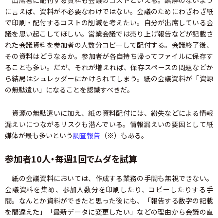
出席者に配付する資料も会議のコストといえる。誤解のないよう
に言えば、資料が不必要なわけではない。会議のためにわざわざ紙
で印刷・配付するコストの削減を考えたい。自分が出席している会
議を思い起こしてほしい。営業会議では売り上げ報告などが記載さ
れた会議資料を参加者の人数分コピーして配付する。会議終了後、
その資料はどうなるか。参加者が各自持ち帰ってファイルに保存す
ることも多い。だが、それが増えれば、保存スペースの問題などか
ら結局はシュレッダーにかけられてしまう。紙の会議資料が「資源
の無駄遣い」になることを認識すべきだ。
資源の無駄遣いに加え、紙の資料配付には、紛失などによる情報
漏えいにつながるリスクも潜んでいる。情報漏えいの要因として紙
媒体が最も多いという
調査報告
（※）もある。
参加者10人・毎週1回でムダを試算
紙の会議資料においては、作成する業務の手間も無視できない。
会議資料を集め、参加人数分を印刷したり、コピーしたりする手
間。なんとか資料ができたと思った後にも、「報告する数字の記載
を間違えた」「最新データに変更したい」などの理由から会議の直