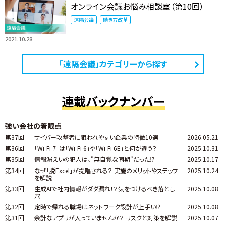
オンライン会議お悩み相談室（第10回）
遠隔会議
働き方改革
2021.10.28
「遠隔会議」カテゴリーから探す
連載バックナンバー
強い会社の着眼点
第37回
サイバー攻撃者に狙われやすい企業の特徴10選
2026.05.21
第36回
「Wi-Fi 7」は「Wi-Fi 6」や「Wi-Fi 6E」と何が違う？
2025.10.31
第35回
情報漏えいの犯人は、"無自覚な同期"だった⁉
2025.10.17
第34回
なぜ「脱Excel」が提唱される？ 実施のメリットやステップ
2025.10.24
を解説
第33回
生成AIで社内情報がダダ漏れ！？気をつけるべき落とし
2025.10.08
穴
第32回
定時で帰れる職場はネットワーク設計が上手い⁉
2025.10.08
第31回
余計なアプリが入っていませんか？ リスクと対策を解説
2025.10.07