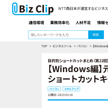
NTT西日本が運営するビジネス
通信環境
業務効率化
人材不足
情報セ
検索
TOP
>
ビジネスツール
>
パソコン
>
【Windo
目的別ショートカットまとめ（第22回
【Windows
ショートカットキ
パソコン
スキルアップ
公開日：2023.03.16