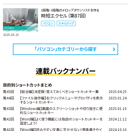
2段階・3段階のドロップダウンリストを作る
時短エクセル（第87回）
パソコン
スキルアップ
2025.04.25
「パソコン」カテゴリーから探す
連載バックナンバー
目的別ショートカットまとめ
第45回
【総合編】決定版！覚えておくべきショートカットキー集
2025.04.25
第44回
【ファイル操作編】右クリックメニューやプロパティを表示
2025.01.24
するショートカットキー
第43回
【Windows編】画面のスクリーンショットや切り抜きに便
2025.01.10
利なショートカットキー
第42回
【Word編】よく使う機能には独自のショートカットキーを
2024.11.12
設定しよう！
第41回
【Word編】読みやすい文書に欠かせない！箇条書きやイ
2024.10.10