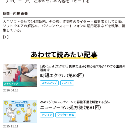
［Ctrl］＋［R］ 左隣のセルの内容をコピーする
執筆＝内藤 由美
大手ソフト会社で14年勤務。その後、IT関連のライター・編集者として活動。
ソフトウエアの解説本、パソコンやスマートフォンの活用記事などを執筆、編
集している。
【T】
あわせて読みたい記事
【脱・Excel（エクセル）関数の迷子】初心者でもよくわかる生成AI
活用術
時短エクセル（第88回）
スキルアップ
パソコン
2026.04.16
改めて知りたい、パソコンの容量不足を解消する方法
ニューノーマル処方箋（第81回）
パソコン
クラウド・共有
2025.11.11