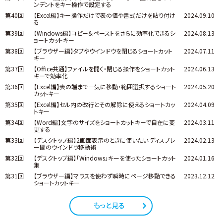
ンデントをキー操作で設定する
第40回
【Excel編】キー操作だけで表の値や書式だけを貼り付け
2024.09.10
る
第39回
【Windows編】コピー＆ペーストをさらに効率化できるシ
2024.08.13
ョートカットキー
第38回
【ブラウザー編】タブやウインドウを閉じるショートカット
2024.07.11
キー
第37回
【Office共通】ファイルを開く・閉じる操作をショートカット
2024.06.13
キーで効率化
第36回
【Excel編】表の端まで一気に移動・範囲選択するショート
2024.05.20
カットキー
第35回
【Excel編】セル内の改行とその解除に使えるショートカッ
2024.04.09
トキー
第34回
【Word編】文字のサイズをショートカットキーで自在に変
2024.03.11
更する
第33回
【デスクトップ編】2画面表示のときに使いたい ディスプレ
2024.02.13
ー間のウインドウ移動術
第32回
【デスクトップ編】「Windows」キーを使ったショートカット
2024.01.16
集
第31回
【ブラウザー編】マウスを使わず瞬時にページ移動できる
2023.12.12
ショートカットキー
もっと見る