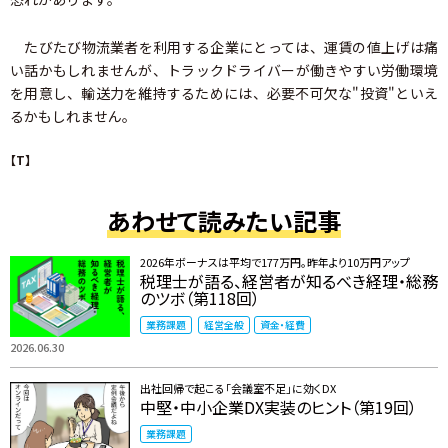
たびたび物流業者を利用する企業にとっては、運賃の値上げは痛
い話かもしれませんが、トラックドライバーが働きやすい労働環境
を用意し、輸送力を維持するためには、必要不可欠な"投資"といえ
るかもしれません。
【T】
あわせて読みたい記事
2026年ボーナスは平均で177万円。昨年より10万円アップ
税理士が語る、経営者が知るべき経理・総務
のツボ（第118回）
業務課題
経営全般
資金・経費
2026.06.30
出社回帰で起こる「会議室不足」に効くDX
中堅・中小企業DX実装のヒント（第19回）
業務課題