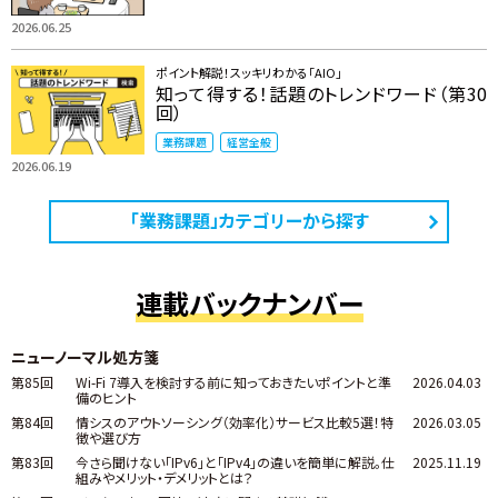
2026.06.25
ポイント解説！スッキリわかる「AIO」
知って得する！話題のトレンドワード（第30
回）
業務課題
経営全般
2026.06.19
「業務課題」カテゴリーから探す
連載バックナンバー
ニューノーマル処方箋
第85回
Wi-Fi 7導入を検討する前に知っておきたいポイントと準
2026.04.03
備のヒント
第84回
情シスのアウトソーシング（効率化）サービス比較5選！特
2026.03.05
徴や選び方
第83回
今さら聞けない「IPv6」と「IPv4」の違いを簡単に解説。仕
2025.11.19
組みやメリット・デメリットとは？