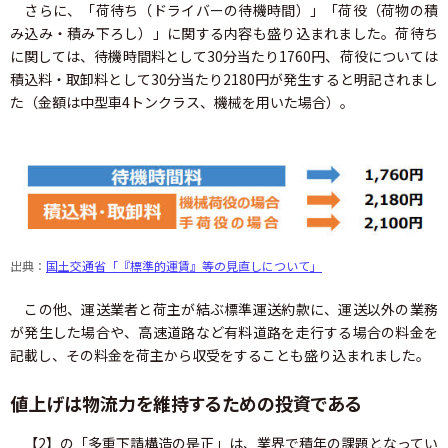
さらに、「荷待ち（ドライバーの待機時間）」「荷役（荷物の積
み込み・積み下ろし）」に関する内容も盛り込まれました。荷待ち
に関しては、待機時間料として30分当たり1760円、荷役については
積込料・取卸料として30分当たり2180円が発生すると明記されまし
た（金額は中型車4トンクラス、機械を用いた場合）。
出典：
国土交通省「『標準的運賃』等の見直しについて」
この他、運送業者と荷主が結ぶ標準運送約款に、運送以外の業務
が発生した場合や、高速道路など有料道路を走行する場合の料金を
記載し、その料金を荷主から収受をすることも盛り込まれました。
値上げは物流力を維持するための投資である
【2】の「多重下請構造の是正」は、業界で積年の課題となってい