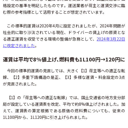
格設定の基準を明記したものです。運送業者が荷主と運賃交渉に臨
む際の参考指標として活用することが想定されています。
この標準的運賃は2020年4月に設定されましたが、2024年問題が
社会的に取り沙汰されている現在、ドライバーの賃上げの原資とな
る適正運賃を収受できる環境の整備が急務として、
2024年3月22日
に改定されました
。
運賃は平均で8%値上げ、燃料費も1L100円→120円に
今回の標準的運賃の見直しでは、大きく【1】荷主等への適正な転
嫁、【2】多重下請構造の是正、【3】多様な運賃・料金設定の3点
が見直されました。
【1】の「荷主等への適正な転嫁」では、国土交通省の地方支分部
局が設定している運賃表を改定、平均で約8%値上げされました。加
えて、運賃表の算定根拠である原価の燃料費についても、従来の
1L100円から、1L120円に引き上げられました。