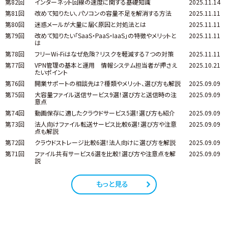
第82回
インターネット回線の速度に関する基礎知識
2025.11.14
第81回
改めて知りたい、パソコンの容量不足を解消する方法
2025.11.11
第80回
迷惑メールが大量に届く原因と対処法とは
2025.11.11
第79回
改めて知りたい「SaaS・PaaS・IaaS」の特徴やメリットと
2025.11.11
は
第78回
フリーWi-Fiはなぜ危険？リスクを軽減する７つの対策
2025.11.11
第77回
VPN管理の基本と運用 情報システム担当者が押さえ
2025.10.21
たいポイント
第76回
開業サポートの相談先は？種類やメリット、選び方も解説
2025.09.09
第75回
大容量ファイル送信サービス9選！選び方と送信時の注
2025.09.09
意点
第74回
動画保存に適したクラウドサービス5選！選び方も紹介
2025.09.09
第73回
法人向けファイル転送サービス比較6選！選び方や注意
2025.09.09
点も解説
第72回
クラウドストレージ比較6選！法人向けに選び方を解説
2025.09.09
第71回
ファイル共有サービス6選を比較！選び方や注意点を解
2025.09.09
説
もっと見る