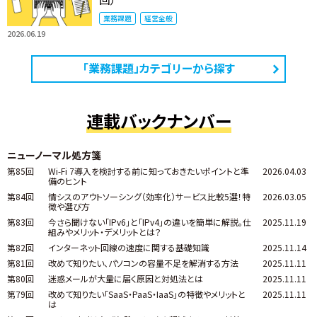
業務課題
経営全般
2026.06.19
「業務課題」カテゴリーから探す
連載バックナンバー
ニューノーマル処方箋
第85回
Wi-Fi 7導入を検討する前に知っておきたいポイントと準
2026.04.03
備のヒント
第84回
情シスのアウトソーシング（効率化）サービス比較5選！特
2026.03.05
徴や選び方
第83回
今さら聞けない「IPv6」と「IPv4」の違いを簡単に解説。仕
2025.11.19
組みやメリット・デメリットとは？
第82回
インターネット回線の速度に関する基礎知識
2025.11.14
第81回
改めて知りたい、パソコンの容量不足を解消する方法
2025.11.11
第80回
迷惑メールが大量に届く原因と対処法とは
2025.11.11
第79回
改めて知りたい「SaaS・PaaS・IaaS」の特徴やメリットと
2025.11.11
は