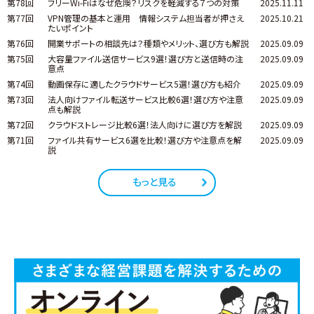
第78回
フリーWi-Fiはなぜ危険？リスクを軽減する７つの対策
2025.11.11
第77回
VPN管理の基本と運用 情報システム担当者が押さえ
2025.10.21
たいポイント
第76回
開業サポートの相談先は？種類やメリット、選び方も解説
2025.09.09
第75回
大容量ファイル送信サービス9選！選び方と送信時の注
2025.09.09
意点
第74回
動画保存に適したクラウドサービス5選！選び方も紹介
2025.09.09
第73回
法人向けファイル転送サービス比較6選！選び方や注意
2025.09.09
点も解説
第72回
クラウドストレージ比較6選！法人向けに選び方を解説
2025.09.09
第71回
ファイル共有サービス6選を比較！選び方や注意点を解
2025.09.09
説
もっと見る