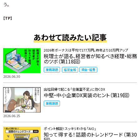
う。
【TP】
あわせて読みたい記事
2026年ボーナスは平均で177万円。昨年より10万円アップ
税理士が語る、経営者が知るべき経理・総務
のツボ（第118回）
業務課題
経営全般
資金・経費
2026.06.30
出社回帰で起こる「会議室不足」に効くDX
中堅・中小企業DX実装のヒント（第19回）
業務課題
2026.06.25
ポイント解説！スッキリわかる「AIO」
知って得する！話題のトレンドワード（第30
回）