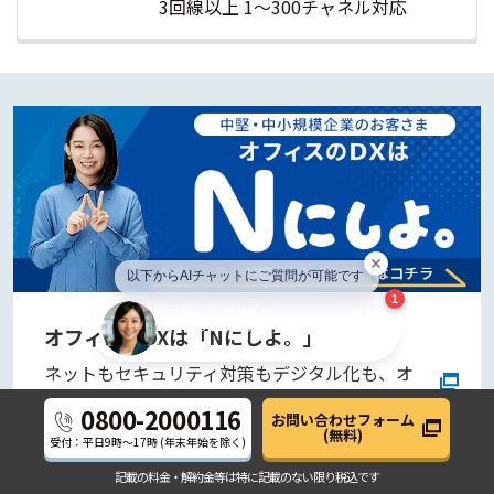
3回線以上 1〜300チャネル対応
NTT西日本_AIサポート
新規会話
サービスについて詳しい話を聞く(日時予約)
以下からAIチャットにご質問
以下からAIチャットにご質問が可能です
以下からAIチャットにご質問が可能です
1
NTT西日本_AIサポート
※個人情報（電話番号/メールアドレス/住所など）の入力はできません。
サービスについて質問してくださ
※本チャットは、当社の公開情報・コンテンツに基づきAIが回答していま
オフィスのDXは「Nにしよ。」
い
す。重要事項は担当者までご確認ください。
ネットもセキュリティ対策もデジタル化も、オ
フィス環境整備はまとめておまかせください。
0800-2000116
お問い合わせフォーム
(無料)
受付：平日
9時～17時
(年末年始を除く)
記載の料金・解約金等は
特に記載のない限り税込です