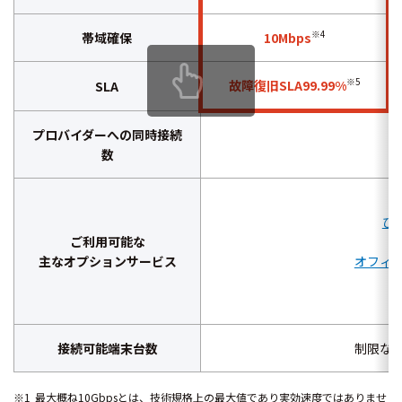
※4
帯域確保
10Mbps
※5
故障復旧SLA99.99%
SLA
プロバイダーへの同時接続
数
ひ
ご利用可能な
主なオプションサービス
オフィ
接続可能端末台数
制限なし
最大概ね10Gbpsとは、技術規格上の最大値であり実効速度ではありませ