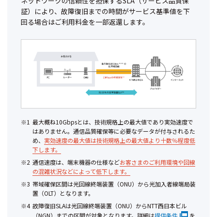
ネットワークの信頼性を担保するSLA（サービス品質保
証）により、故障復旧までの時間がサービス基準値を下
回る場合はご利用料金を一部返還します。
最大概ね10Gbpsとは、技術規格上の最大値であり実効速度で
はありません。通信品質確保等に必要なデータが付与されるた
め、
実効速度の最大値は技術規格上の最大値より十数％程度低
下します。
通信速度は、端末機器の仕様など
お客さまのご利用環境や回線
の混雑状況などによって低下します。
帯域確保区間は光回線終端装置（ONU）から光加入者線端局装
置（OLT）となります。
故障復旧SLAは光回線終端装置（ONU）からNTT西日本ビル
（NGN）までの区間が対象となります。詳細は
提供条件
を