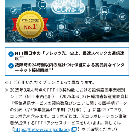
NTT西日本の「フレッツ光」史上、最速スペックの通信速
※1
度
故障時の24時間以内の駆けつけ保証による高品質なインタ
※1
ーネット接続回線
ご利用いただくプランによって異なります。
2025年3月末時点のFTTHの契約数における設備設置事業者別
シェア（NTT東西合計） （2025年6月27日総務省報道発表資料
「電気通信サービスの契約数及びシェアに関する四半期データ
の公表（令和6年度第4四半期（3月末））」に基づいており、
コラボ光を含みます。コラボ光とは、光コラボレーション事業
者が提供するFTTHアクセスサービスをいいます。詳しくは
【
https://flets-w.com/collabo/
】をご確認ください）