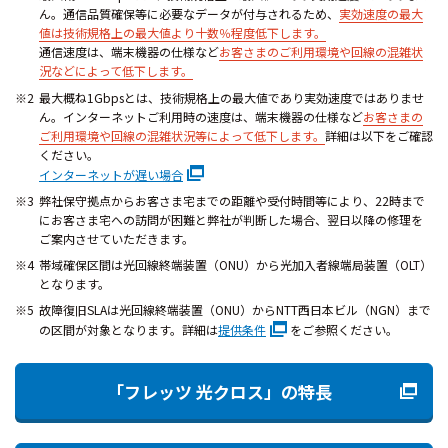
ん。通信品質確保等に必要なデータが付与されるため、
実効速度の最大
値は技術規格上の最大値より十数％程度低下します。
通信速度は、端末機器の仕様など
お客さまのご利用環境や回線の混雑状
況などによって低下します。
最大概ね1Gbpsとは、技術規格上の最大値であり実効速度ではありませ
ん。インターネットご利用時の速度は、端末機器の仕様など
お客さまの
ご利用環境や回線の混雑状況等によって低下します。
詳細は以下をご確認
ください。
インターネットが遅い場合
弊社保守拠点からお客さま宅までの距離や受付時間等により、22時まで
にお客さま宅への訪問が困難と弊社が判断した場合、翌日以降の修理を
ご案内させていただきます。
帯域確保区間は光回線終端装置（ONU）から光加入者線端局装置（OLT）
となります。
故障復旧SLAは光回線終端装置（ONU）からNTT西日本ビル（NGN）まで
の区間が対象となります。詳細は
提供条件
をご参照ください。
「フレッツ 光クロス」の特長