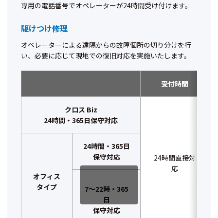
専用の電話番号でオペレーターが24時間受け付けます。
駆けつけ修理
オペレーターによる遠隔からの故障個所の切り分けを行
い、必要に応じて現地での復旧対応を実施いたします。
受付時間
クロス Biz
24時間
・
365
日
保守対応
24時間
・
365
日
保守対応
24時間直接対
応
オフィス
タイプ
7～22時・365
日
保守対応