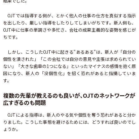
結果でした。
OJTでは指導する側が、とかく他人の仕事の仕方を真似する指示
を出したり、厳しい指導をしたりしてしまいがちです。新人側も、
OJT中に仕事の単調さや多忙さ、会社の成果主義的な姿勢を感じが
ちです。
しかし、こうしたOJT中に起きる"あるある"は、新人が「自分の
個性を潰された」「この会社では自分の意見や主張は求められてい
ない」「大きな歯車の1つになる」といったマイナスの感情を抱く原
因になり、新人の「没個性化」を招く恐れがあると指摘していま
す。
複数の先輩が教えるのも良いが、OJTのネットワークが
広すぎるのも問題
OJTによる指導は、新人のやる気や個性を奪う恐れがあると分か
りました。こうした事態を避けるためには、どうすれば良いのでし
ょうか。