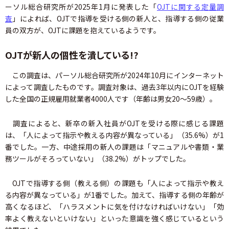
ーソル総合研究所が2025年1月に発表した「
OJTに関する定量調
査
」によれば、OJTで指導を受ける側の新人と、指導する側の従業
員の双方が、OJTに課題を抱えているようです。
OJTが新人の個性を潰している!?
この調査は、パーソル総合研究所が2024年10月にインターネット
によって調査したものです。調査対象は、過去3年以内にOJTを経験
した全国の正規雇用就業者4000人です（年齢は男女20～59歳）。
調査によると、新卒の新入社員がOJTを受ける際に感じる課題
は、「人によって指示や教える内容が異なっている」（35.6%）が1
番でした。一方、中途採用の新人の課題は「マニュアルや書類・業
務ツールがそろっていない」（38.2%）がトップでした。
OJTで指導する側（教える側）の課題も「人によって指示や教え
る内容が異なっている」が1番でした。加えて、指導する側の年齢が
高くなるほど、「ハラスメントに気を付けなければいけない」「効
率よく教えないといけない」といった意識を強く感じているという