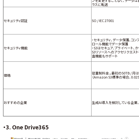
ンを変更することなく、データ
ラスに転送
セキュリティ認証
SO / IEC 27001
・セキュリティ、データ保護、コン
ロール機能でデータ保護
セキュリティ機能
・S3はセキュア、プライベート、
S3リソースへのアクセリクエス
査機能もサポート
従量制料金 。最初の50TB / 月
価格
（Amazon S3標準の場合、0.02
おすすめの企業
生成AI導入を検討している企業
・3. One Drive365