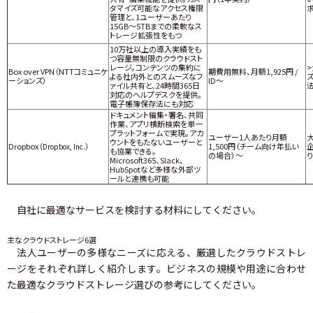
タマイズ可能なアクセス権限
管理と、1ユーザーあたり
15GB～5TBまでの柔軟なス
トレージ拡張性をもつ
10万社以上の導入実績をも
つ容量無制限のクラウドスト
レージ。コンテンツの集約に
Box over VPN（NTTコミュニケ
期費用無料、月額1,925円 /
よる社内外とのスムーズなフ
ーションズ）
ID～
ァイル共有と、24時間365日
対応のヘルプデスクを提供。
電子帳簿保存法にも対応
ドキュメント編集・署名、共同
作業、アプリ横断検索を単一
プラットフォームで実現。アカ
ユーザー1人あたり月額
ウントをもたないユーザーと
Dropbox（
）
1,500円（チーム向け年払い
Dropbox, Inc.
も協業できる。
の場合）～
Microsoft365、Slack、
HubSpotなど多様な外部ツ
ールと連携も可能
自社に最適なサービスを検討する材料にしてください。
主なクラウドストレージ6選
法人ユーザーの多様なニーズに応える、厳選したクラウドストレ
ージをそれぞれ詳しく紹介します。ビジネスの規模や用途に合わせ
た最適なクラウドストレージ選びの参考にしてください。