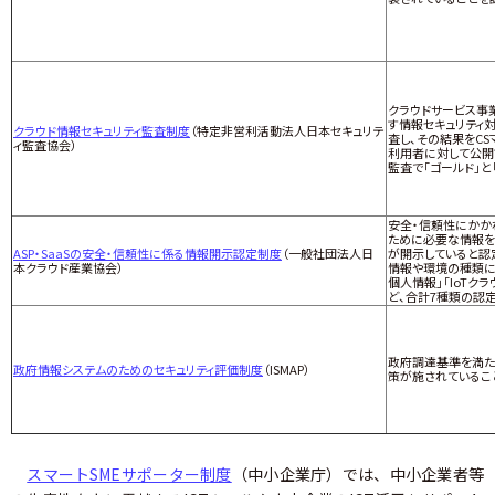
クラウドサービス事
す情報セキュリティ
クラウド情報セキュリティ監査制度
（特定非営利活動法人日本セキュリテ
査し、その結果をC
ィ監査協会）
利用者に対して公開
監査で「ゴールド」と
安全・信頼性にかか
ために必要な情報を
ASP・SaaSの安全・信頼性に係る情報開示認定制度
（一般社団法人日
が開示していると認
本クラウド産業協会）
情報や環境の種類に
個人情報」「IoTク
ど、合計7種類の認
政府調達基準を満た
政府情報システムのためのセキュリティ評価制度
（ISMAP）
策が施されているこ
スマートSMEサポーター制度
（中小企業庁）では、中小企業者等