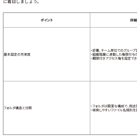
に着目しましょう。
ポイント
詳細
・部署、チーム単位でのグループ
基本設定の充実度
・組織階層に連動した権限付与
・期限付きアクセス権を設定でき
・フォルダは簡潔な構成で、用
フォルダ構造と分類
・検索しやすいファイル名規則を