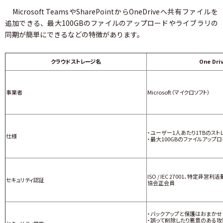
Microsoft TeamsやSharePointからOneDriveへ共有ファイルを
追加できる、最大100GBのファイルのアップロードやライブラリの
同期が簡単にできるなどの特徴があります。
クラウドストレージ名
One Dri
事業者
Microsoft（マイクロソフト）
・ユーザー1人あたり1TBのスト
仕様
・最大100GBのファイルアップ
ISO / IEC 27001、特定非
セキュリティ認証
協会正会員
・バックアップと保護はおまかせ
・誤って削除したり悪意のある攻