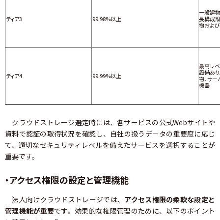
一般建物
ティア3
99.98%以上
長構成設
物および
最高レ
設備あり
ティア4
99.99%以上
物、サー
機器
クラウドストレージ選定時には、各サービスの公式Webサイトや
資料で認証の取得状況を確認し、自社の扱うデータの重要度に応じ
て、適切なセキュリティレベルを備えたサービスを選択することが
重要です。
・アクセス権限の設定と管理機能
法人向けクラウドストレージでは、
アクセス権限の柔軟な設定と
管理機能が重要
です。効果的な権限管理のために、以下のポイント