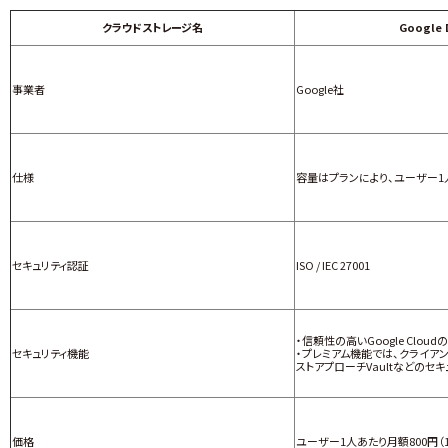
クラウドストレージ名
Google 
事業者
Google社
仕様
容量はプランにより、ユーザー1人
セキュリティ認証
ISO / IEC 27001
・信頼性の高いGoogle Clo
セキュリティ機能
・プレミアム機能では、クライア
ストアプローチVaultなどのセ
価格
ユーザー1人あたり月額800円（