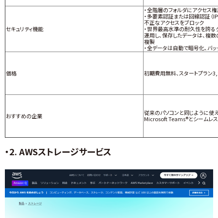
・全階層のフォルダにアクセス権
・多要素認証または回線認証（I
不正なアクセスをブロック
セキュリティ機能
・世界最高水準の耐久性を誇るク
運用し、保存したデータは、複数
複製
・全データは自動で暗号化、バッ
価格
初期費用無料、スタートプラン3,850
従来のパソコンと同じように使
おすすめの企業
Microsoft Teams®とシー
・2. AWSストレージサービス