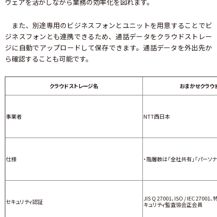
ウェアを活かしながら業務の効率化を図れます。
また、別途専用のビジネスフォンとユニットを用意することでビ
ジネスフォンとも連携できるため、通話データをクラウドストレー
ジに自動でアップロードして保存できます。通話データを外出先か
ら確認することも可能です。
クラウドストレージ名
おまかせクラウ
事業者
NTT西日本
仕様
・階層数は「全社共有」「パーソナ
JIS Q 27001、ISO / IEC 
セキュリティ認証
キュリティ監査協会正会員