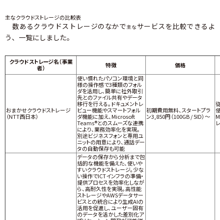
主なクラウドストレージの比較表
数あるクラウドストレージのなかで
サービスを比較できるよ
主な
う、一覧にしました。
クラウドストレージ名（事業
特徴
価格
者）
使い慣れたパソコン環境と同
様の操作感で3種類のフォル
ダを活用し、簡単に社外取引
先とのファイル共有やデータ
移行を行える。ドキュメントレ
おまかせクラウドストレージ
ビュー機能やスマートフォル
初期費用無料、スタートプラ
（NTT西日本）
ダ機能に加え、Microsoft
ン3,850円（100GB / 5ID）～
M
Teams®とのスムーズな連携
により、業務効率化を実現。
別途ビジネスフォンと専用ユ
ニットの用意により、通話デー
タの自動保存も可能
データの保存から分析まで包
括的な機能を備えた、使いや
すいクラウドストレージ。少な
い操作でICTインフラの準備・
提供プロセスを効率化しなが
ら、高耐久性を実現。高性能
ストレージやAWSデータサー
ビスとの統合により生成AIの
活用を促進し、ユーザー固有
のデータを活かした差別化ア