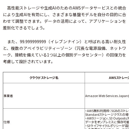
高性能ストレージや生成AIのためのAWSデータサービスとの統合
により生成AIを有効にし、さまざまな基盤モデルを自分の目的に合
わせて調整できます。データの活用によって、アプリケーションを
差別化できるでしょう。
また、99.999999999（イレブンナイン）と呼ばれる高い耐久性
と、複数のアベイラビリティーゾーン（冗長な電源設備、ネットワ
ーク、接続を備えている1つ以上の個別データセンター）の回復力を
考慮して設計されています。
クラウドストレージ名
AWSストレー
事業者
Amazon Web Services Ja
・AWS無料利用枠：5GBのストレ
Standardストレージクラスの場
・AWSリージョン、S3 Outpo
仕様
データをオンプレミスに保存可
・S3ライフサイクルポリシーが設