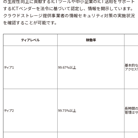
の生産性向上に貢献するICTツールや中小企業のICT活用をサポート
するICTベンダーを法令に基づいて認定し、情報を開示しています。
クラウドストレージ提供事業者の情報セキュリティ対策の実施状況
を確認することが可能です。
ティアレベル
稼働率
基本的な
ティア1
99.67%以上
アクセス
長時間の
ティア2
99.75%以上
管理は