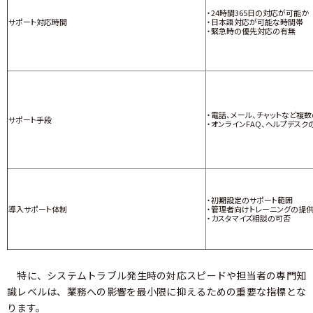
・24時間365日の対応が可能か
サポート対応時間
・日本語対応が可能な時間帯
・緊急時の優先対応の有無
・電話、メール、チャットなど複
サポート手段
・オンラインFAQ、ヘルプデスク
・初期設定のサポート範囲
導入サポート体制
・管理者向けトレーニングの提
・カスタマイズ相談の可否
特に、システムトラブル発生時の対応スピードや担当者の専門知
識レベルは、業務への影響を最小限に抑えるための重要な指標とな
ります。