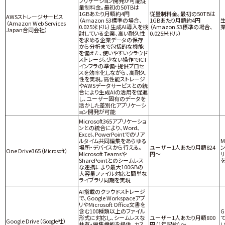
プリケーション開発が可能従
量制料金。最初の50TBは
1GBあたり月額約4円
従量制料金。最初の50TBは
AWSストレージサービス
（Amazon S3標準の場合、
1GBあたり月額約4円
（Amazon Web Services
0.025米ドル）生成AI導入を検
（Amazon S3標準の場合、
Japan合同会社）
討している企業、高い耐久性
0.025米ドル）
を求める企業データの保存
から分析まで包括的な機能
を備えた、使いやすいクラウド
ストレージ。少ない操作でICT
インフラの準備・提供プロセ
スを効率化しながら、高耐久
性を実現。高性能ストレージ
やAWSデータサービスとの統
合により生成AIの活用を促進
し、ユーザー固有のデータを
活かした差別化アプリケーシ
ョン開発が可能
Microsoft365アプリケーショ
ンとの統合により、Word、
Excel、PowerPointでのリア
ルタイム共同編集をあらゆる
M
場所・デバイスから行える。
ユーザー1人あたり月額824
One Drive365（
）
Microsoft
Microsoft Teamsや
円～
SharePointとのシームレス
な連携により最大100GBの
大容量ファイル対応と簡単な
ライブラリ同期を実現
AI搭載のクラウドストレージ
で、Google Workspaceアプ
リやMicrosoft Office文書を
含む100種類以上のファイル
G
形式に対応し、シームレスな
ユーザー1人あたり月額800
Google Drive（
社）
Google
共有・編集機能を提供。カス
円（1年契約）～