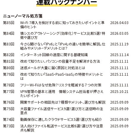
連載バックナンバー
ニューノーマル処方箋
第85回
Wi-Fi 7導入を検討する前に知っておきたいポイントと準
2026.04.03
備のヒント
第84回
情シスのアウトソーシング（効率化）サービス比較5選！特
2026.03.05
徴や選び方
第83回
今さら聞けない「IPv6」と「IPv4」の違いを簡単に解説。仕
2025.11.19
組みやメリット・デメリットとは？
第82回
インターネット回線の速度に関する基礎知識
2025.11.14
第81回
改めて知りたい、パソコンの容量不足を解消する方法
2025.11.11
第80回
迷惑メールが大量に届く原因と対処法とは
2025.11.11
第79回
改めて知りたい「SaaS・PaaS・IaaS」の特徴やメリットと
2025.11.11
は
第78回
フリーWi-Fiはなぜ危険？リスクを軽減する７つの対策
2025.11.11
第77回
VPN管理の基本と運用 情報システム担当者が押さえ
2025.10.21
たいポイント
第76回
開業サポートの相談先は？種類やメリット、選び方も解説
2025.09.09
第75回
大容量ファイル送信サービス9選！選び方と送信時の注
2025.09.09
意点
第74回
動画保存に適したクラウドサービス5選！選び方も紹介
2025.09.09
第73回
法人向けファイル転送サービス比較6選！選び方や注意
2025.09.09
点も解説