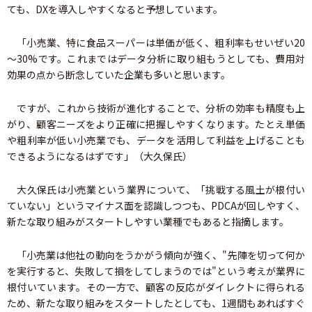
ても、DXを導入しやすくなると予想しています。
「小売業、特に食品スーパーは単価が低く、粗利率もせいぜい20
～30%です。これまではデータ分析に取り組もうとしても、費用対
効果の点から断念していた企業も多いと思います。
ですが、これから技術が進化することで、分析の効率も精度も上
がり、顧客ニーズをより正確に把握しやすくなります。たとえ単価
や粗利率が低い小売業でも、データを活用して利益を上げることも
できるようになるはずです」（大久保氏）
大久保氏は小売業という業界について、「挑戦する風土が根付い
ていない」というマイナス面を認識しつつも、PDCAが回しやすく、
新たな取り組みがスタートしやすい業種でもあると指摘します。
「小売業は他社の動向をうかがう傾向が強く、"先陣を切って何か
を実行すると、失敗して損をしてしまうのでは"という考えが業界に
根付いています。その一方で、顧客の反応がダイレクトに得られる
ため、新たな取り組みをスタートしたとしても、1週間もあればすぐ