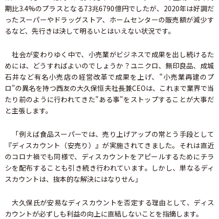
期比3.4%のプラスとなる73兆6790億円でしたが、2020年は好調だ
ったスーパーやドラッグストア、ホームセンターの販売額が減少す
るなど、先行きは決して明るいとはいえない状況です。
社会が変わりゆく中で、小売業がビジネスで成果を出し続けるた
めには、どうすればよいのでしょうか？ユニクロ、無印良品、成城
石井など有名小売店の経営改革で成果を上げ、"小売業再建のプ
ロ"の異名を持つ西友の大久保恒夫社長兼CEOは、これまで業界で当
たり前のように行われてきた"ある事"をストップすることが大事だ
と主張します。
「例えば食品スーパーでは、売り上げアップの常とう手段として
『ディスカウント（安売り）』が実施されてきました。それは直近
のコロナ禍でも同様で、ディスカウントをアピールするためにチラ
シを配布することも引き続き行われています。しかし、単なるディ
スカウントは、抜本的な解決にはなりせん」
大久保氏が安易なディスカウントを否定する理由として、ディス
カウントが必ずしも利益の向上に直結しないことを指摘します。