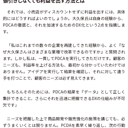
値引きしなくても利益を出す方法とは
それでは、小売店がディスカウントせずに利益を出すには、具体
的にはどうすればよいのでしょうか。大久保氏は自身の経験から、
PDCAの徹底と、それを加速するためのDX化という2点を指摘しま
す。
「私はこれまでの数々の企業を再建してきた経験から、よく『な
ぜ大久保さんはさまざまな業種で改革できるのですか』と質問され
ます。しかし私は、一貫してPDCAを実行してきただけです。顧客の
ニーズも、利益率を上げる方法も、最初から分かっていたわけでは
ありません。アイデアを実行して結果を確認し、それに対して違う
手を打つことで、顧客のニーズは必ず見えてきます。
もちろんそのためには、PDCAの結果を『データ』として正しく
集計できること、さらにそれを迅速に把握できるDXの仕組みが不可
欠です」
ニーズを把握した上で商品開発や販売強化の施策を講じても、必
ずうまくいくとは限りません。PCDAを素早く繰り返し、次の行動