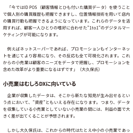
「今ではID POS（顧客情報とひも付いた購買データ）を使うこと
で個人別の購買履歴も把握できますし、位置情報技術を用いて店内
の購買行動も把握できるようになっています。これらのデータを活
用すれば、顧客一人ひとりの嗜好に合わせた"1to1"のデジタルマー
ケティングが可能になります。
例えばネットスーパーであれば、プロモーションもインターネッ
トを通じてより容易になり、その反応も全て可視化されます。これ
からの小売業は顧客のニーズをデータで把握し、プロモーションを
含めた改革がより重要になるはずです」（大久保氏）
小売業はむしろDXに向いている
企業が収集したデータは、そこから新たな知見が生み出せるとい
う点において、"資産"ともいえる存在になります。つまり、データ
を収集している小売業としていない小売業の間には、利益の面で大
きく差が出てくることが予想されます。
しかし大久保氏は、これからの時代はたとえ中小の小売業であっ