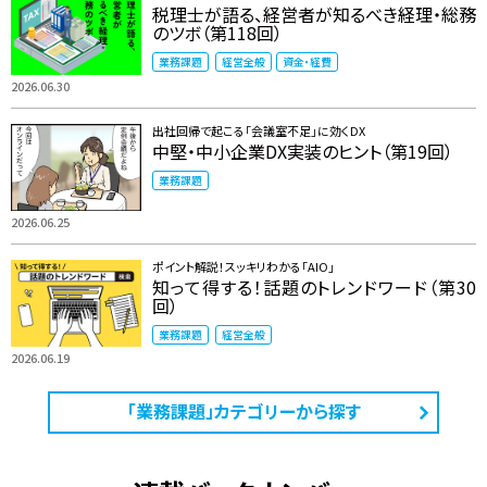
税理士が語る、経営者が知るべき経理・総務
のツボ（第118回）
業務課題
経営全般
資金・経費
2026.06.30
出社回帰で起こる「会議室不足」に効くDX
中堅・中小企業DX実装のヒント（第19回）
業務課題
2026.06.25
ポイント解説！スッキリわかる「AIO」
知って得する！話題のトレンドワード（第30
回）
業務課題
経営全般
2026.06.19
「業務課題」カテゴリーから探す