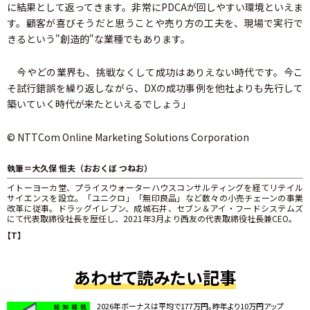
に結果として返ってきます。非常にPDCAが回しやすい環境といえま
す。顧客が喜びそうだと思うことや売り方の工夫を、現場で実行で
きるという"創造的"な業種でもあります。
今やどの業界も、挑戦なくして成功はありえない時代です。今こ
そ試行錯誤を繰り返しながら、DXの成功事例を他社よりも先行して
築いていく時代が来たといえるでしょう」
© NTTCom Online Marketing Solutions Corporation
執筆＝大久保 恒夫（おおくぼ つねお）
イトーヨーカ堂、プライスウォーターハウスコンサルティングを経てリテイル
サイエンスを設立。「ユニクロ」「無印良品」など数々の小売チェーンの事業
改革に従事。ドラッグイレブン、成城石井、セブン＆アイ・フードシステムズ
にて代表取締役社長を歴任し、2021年3月より西友の代表取締役社長兼CEO。
【T】
あわせて読みたい記事
2026年ボーナスは平均で177万円。昨年より10万円アップ