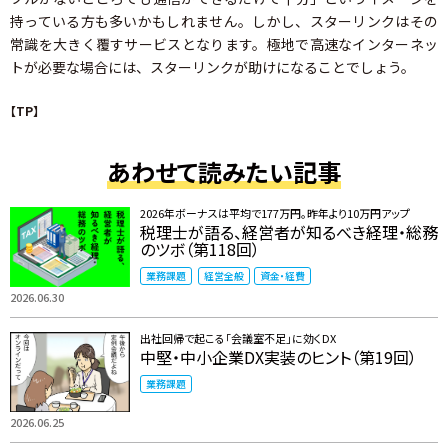
持っている方も多いかもしれません。しかし、スターリンクはその
常識を大きく覆すサービスとなります。極地で高速なインターネッ
トが必要な場合には、スターリンクが助けになることでしょう。
【TP】
あわせて読みたい記事
2026年ボーナスは平均で177万円。昨年より10万円アップ
税理士が語る、経営者が知るべき経理・総務
のツボ（第118回）
業務課題
経営全般
資金・経費
2026.06.30
出社回帰で起こる「会議室不足」に効くDX
中堅・中小企業DX実装のヒント（第19回）
業務課題
2026.06.25