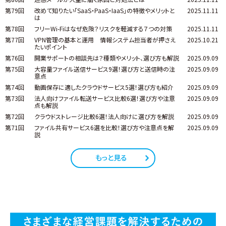
第79回
改めて知りたい「SaaS・PaaS・IaaS」の特徴やメリットと
2025.11.11
は
第78回
フリーWi-Fiはなぜ危険？リスクを軽減する７つの対策
2025.11.11
第77回
VPN管理の基本と運用 情報システム担当者が押さえ
2025.10.21
たいポイント
第76回
開業サポートの相談先は？種類やメリット、選び方も解説
2025.09.09
第75回
大容量ファイル送信サービス9選！選び方と送信時の注
2025.09.09
意点
第74回
動画保存に適したクラウドサービス5選！選び方も紹介
2025.09.09
第73回
法人向けファイル転送サービス比較6選！選び方や注意
2025.09.09
点も解説
第72回
クラウドストレージ比較6選！法人向けに選び方を解説
2025.09.09
第71回
ファイル共有サービス6選を比較！選び方や注意点を解
2025.09.09
説
もっと見る