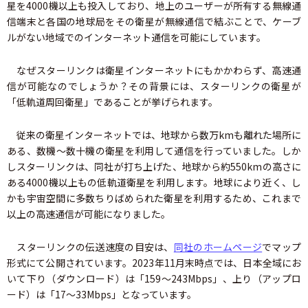
星を4000機以上も投入しており、地上のユーザーが所有する無線通
信端末と各国の地球局をその衛星が無線通信で結ぶことで、ケーブ
ルがない地域でのインターネット通信を可能にしています。
なぜスターリンクは衛星インターネットにもかかわらず、高速通
信が可能なのでしょうか？その背景には、スターリンクの衛星が
「低軌道周回衛星」であることが挙げられます。
従来の衛星インターネットでは、地球から数万kmも離れた場所に
ある、数機～数十機の衛星を利用して通信を行っていました。しか
しスターリンクは、同社が打ち上げた、地球から約550kmの高さに
ある4000機以上もの低軌道衛星を利用します。地球により近く、し
かも宇宙空間に多数ちりばめられた衛星を利用するため、これまで
以上の高速通信が可能になりました。
スターリンクの伝送速度の目安は、
同社のホームページ
でマップ
形式にて公開されています。2023年11月末時点では、日本全域にお
いて下り（ダウンロード）は「159～243Mbps」、上り（アップロ
ード）は「17～33Mbps」となっています。