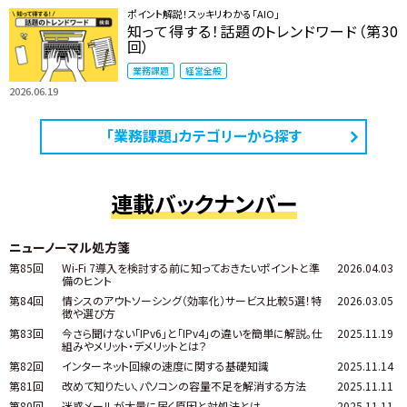
ポイント解説！スッキリわかる「AIO」
知って得する！話題のトレンドワード（第30
回）
業務課題
経営全般
2026.06.19
「業務課題」カテゴリーから探す
連載バックナンバー
ニューノーマル処方箋
第85回
Wi-Fi 7導入を検討する前に知っておきたいポイントと準
2026.04.03
備のヒント
第84回
情シスのアウトソーシング（効率化）サービス比較5選！特
2026.03.05
徴や選び方
第83回
今さら聞けない「IPv6」と「IPv4」の違いを簡単に解説。仕
2025.11.19
組みやメリット・デメリットとは？
第82回
インターネット回線の速度に関する基礎知識
2025.11.14
第81回
改めて知りたい、パソコンの容量不足を解消する方法
2025.11.11
第80回
迷惑メールが大量に届く原因と対処法とは
2025.11.11