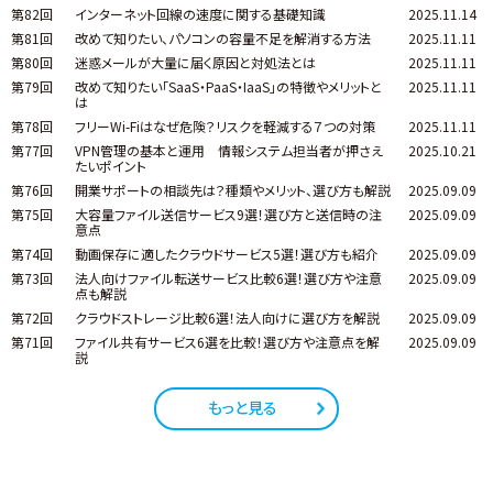
第82回
インターネット回線の速度に関する基礎知識
2025.11.14
第81回
改めて知りたい、パソコンの容量不足を解消する方法
2025.11.11
第80回
迷惑メールが大量に届く原因と対処法とは
2025.11.11
第79回
改めて知りたい「SaaS・PaaS・IaaS」の特徴やメリットと
2025.11.11
は
第78回
フリーWi-Fiはなぜ危険？リスクを軽減する７つの対策
2025.11.11
第77回
VPN管理の基本と運用 情報システム担当者が押さえ
2025.10.21
たいポイント
第76回
開業サポートの相談先は？種類やメリット、選び方も解説
2025.09.09
第75回
大容量ファイル送信サービス9選！選び方と送信時の注
2025.09.09
意点
第74回
動画保存に適したクラウドサービス5選！選び方も紹介
2025.09.09
第73回
法人向けファイル転送サービス比較6選！選び方や注意
2025.09.09
点も解説
第72回
クラウドストレージ比較6選！法人向けに選び方を解説
2025.09.09
第71回
ファイル共有サービス6選を比較！選び方や注意点を解
2025.09.09
説
もっと見る