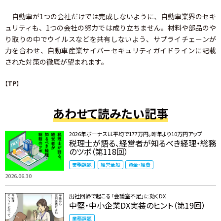
自動車が1つの会社だけでは完成しないように、自動車業界のセキ
ュリティも、1つの会社の努力では成り立ちません。材料や部品のや
り取りの中でウイルスなどを共有しないよう、サプライチェーンが
力を合わせ、自動車産業サイバーセキュリティガイドラインに記載
された対策の徹底が望まれます。
【TP】
あわせて読みたい記事
2026年ボーナスは平均で177万円。昨年より10万円アップ
税理士が語る、経営者が知るべき経理・総務
のツボ（第118回）
業務課題
経営全般
資金・経費
2026.06.30
出社回帰で起こる「会議室不足」に効くDX
中堅・中小企業DX実装のヒント（第19回）
業務課題