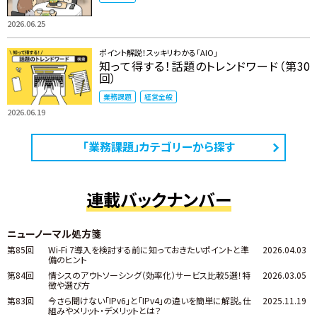
2026.06.25
ポイント解説！スッキリわかる「AIO」
知って得する！話題のトレンドワード（第30
回）
業務課題
経営全般
2026.06.19
「業務課題」カテゴリーから探す
連載バックナンバー
ニューノーマル処方箋
第85回
Wi-Fi 7導入を検討する前に知っておきたいポイントと準
2026.04.03
備のヒント
第84回
情シスのアウトソーシング（効率化）サービス比較5選！特
2026.03.05
徴や選び方
第83回
今さら聞けない「IPv6」と「IPv4」の違いを簡単に解説。仕
2025.11.19
組みやメリット・デメリットとは？