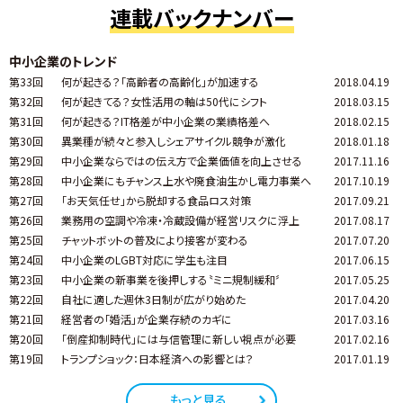
連載バックナンバー
中小企業のトレンド
第33回
何が起きる？「高齢者の高齢化」が加速する
2018.04.19
第32回
何が起きてる？女性活用の軸は50代にシフト
2018.03.15
第31回
何が起きる？IT格差が中小企業の業績格差へ
2018.02.15
第30回
異業種が続々と参入しシェアサイクル競争が激化
2018.01.18
第29回
中小企業ならではの伝え方で企業価値を向上させる
2017.11.16
第28回
中小企業にもチャンス上水や廃食油生かし電力事業へ
2017.10.19
第27回
「お天気任せ」から脱却する食品ロス対策
2017.09.21
第26回
業務用の空調や冷凍・冷蔵設備が経営リスクに浮上
2017.08.17
第25回
チャットボットの普及により接客が変わる
2017.07.20
第24回
中小企業のLGBT対応に学生も注目
2017.06.15
第23回
中小企業の新事業を後押しする〝ミニ規制緩和〞
2017.05.25
第22回
自社に適した週休3日制が広がり始めた
2017.04.20
第21回
経営者の「婚活」が企業存続のカギに
2017.03.16
第20回
「倒産抑制時代」には与信管理に新しい視点が必要
2017.02.16
第19回
トランプショック：日本経済への影響とは？
2017.01.19
もっと見る