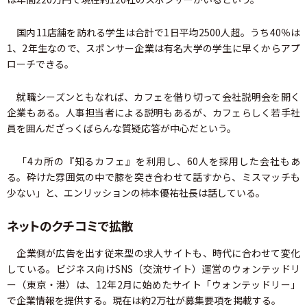
国内11店舗を訪れる学生は合計で1日平均2500人超。うち40％は
1、2年生なので、スポンサー企業は有名大学の学生に早くからアプ
ローチできる。
就職シーズンともなれば、カフェを借り切って会社説明会を開く
企業もある。人事担当者による説明もあるが、カフェらしく若手社
員を囲んだざっくばらんな質疑応答が中心だという。
「4カ所の『知るカフェ』を利用し、60人を採用した会社もあ
る。砕けた雰囲気の中で膝を突き合わせて話すから、ミスマッチも
少ない」と、エンリッションの柿本優祐社長は話している。
ネットのクチコミで拡散
企業側が広告を出す従来型の求人サイトも、時代に合わせて変化
している。ビジネス向けSNS（交流サイト）運営のウォンテッドリ
ー（東京・港）は、12年2月に始めたサイト「ウォンテッドリー」
で企業情報を提供する。現在は約2万社が募集要項を掲載する。