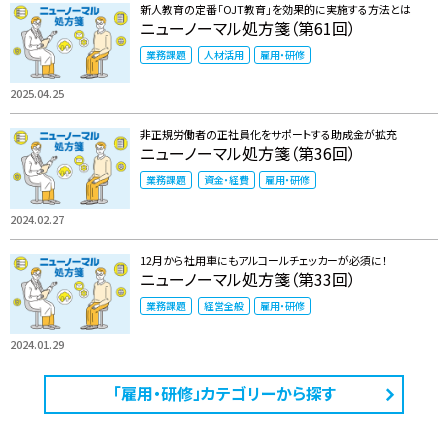
新人教育の定番「OJT教育」を効果的に実施する方法とは
ニューノーマル処方箋（第61回）
業務課題
人材活用
雇用・研修
2025.04.25
非正規労働者の正社員化をサポートする助成金が拡充
ニューノーマル処方箋（第36回）
業務課題
資金・経費
雇用・研修
2024.02.27
12月から社用車にもアルコールチェッカーが必須に！
ニューノーマル処方箋（第33回）
業務課題
経営全般
雇用・研修
2024.01.29
「雇用・研修」カテゴリーから探す