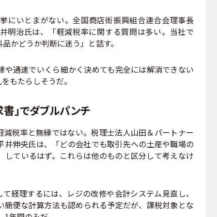
挙にいとまがない。全国商店街振興組合連合会理事長
井明治氏は、「軽減税率に関する質問は多い。当社で
料品かどうか判断に迷う」と話す。
律や通達でいくら細かく決めても完全には解消できない
乱をもたらしそうだ。
求書」でダブルパンチ
減税率と無縁ではない。税理士法人山田＆パートナー
平井伸央氏は、「どの会社でも取引先への土産や職場の
）しているはず。これらは他のものと区分して考えなけ
して経理するには、レジの改修や会計システム見直し、
い簡便な計算方法も認められる予定だが、課税対象とな
、1年間のみだ。