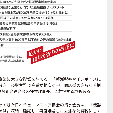
業に大きな影響を与える。「軽減税率やインボイスに
残念。後継者難で廃業が相次ぐ中、商店街のさらなる崩
振興組合連合会の坪井理事長）と危惧する声もある。
てきた日本チェーンストア協会の清水会長は、「機器
では。凍結・延期して再度議論し、立派な消費税にして