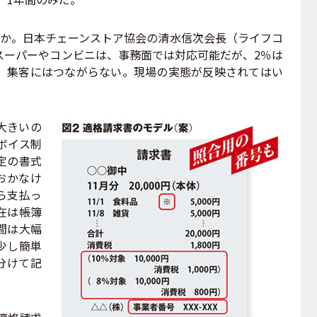
うか。日本チェーンストア協会の清水信次会長（ライフコ
スーパーやコンビニは、事務面では対応可能だが、2％は
、集客にはつながらない。現場の実態が反映されてはい
大きいの
ンボイス制
定の書式
おかなけ
ら支払っ
在は帳簿
間は大幅
少し簡単
分けて記