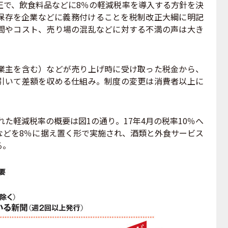
で、飲食料品などに8％の軽減税率を導入する方針を決
保存を企業などに義務付けることを税制改正大綱に明記
間やコスト、売り場の混乱などに対する不満の声は大き
主を含む）などが売り上げ時に受け取った税金から、
引いて差額を収める仕組み。制度の変更は消費者以上に
れた軽減税率の概要は図1の通り。17年4月の税率10％へ
などを8％に据え置く形で実施され、酒類と外食サービス
る。