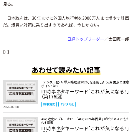
見る。
日本政府は、30年までに外国人旅行者を3000万人まで増やす計画
だ。爆買い対策に乗り出すのであれば、今しかない。
日経トップリーダー
／太田憲一郎
【T】
あわせて読みたい記事
「デジタル化・AI導入補助金2026」を活用しよう。変更点と注意
ポイントは？
IT時事ネタキーワード「これが気になる！」
（第176回）
時事潮流
デジタル化
2026.07.08
AIの進化にブレーキ!? 「AIの2026年問題」がビジネスにもた
らす影響
IT時事ネタキーワード「これが気になる！」