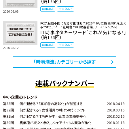
（第175回）
時事潮流
デジタル化
2026.06.05
PCが起動不能になる可能性も？ 2026年6月に期限切れを迎え
るセキュアブート証明書とは（機器管理、リース・レンタル）
IT時事ネタキーワード「これが気になる！」
（第174回）
時事潮流
デジタル化
2026.05.12
「時事潮流」カテゴリーから探す
連載バックナンバー
中小企業のトレンド
第33回
何が起きる？「高齢者の高齢化」が加速する
2018.04.19
第32回
何が起きてる？女性活用の軸は50代にシフト
2018.03.15
第31回
何が起きる？IT格差が中小企業の業績格差へ
2018.02.15
第30回
異業種が続々と参入しシェアサイクル競争が激化
2018.01.18
第29回
中小企業ならではの伝え方で企業価値を向上させる
2017.11.16