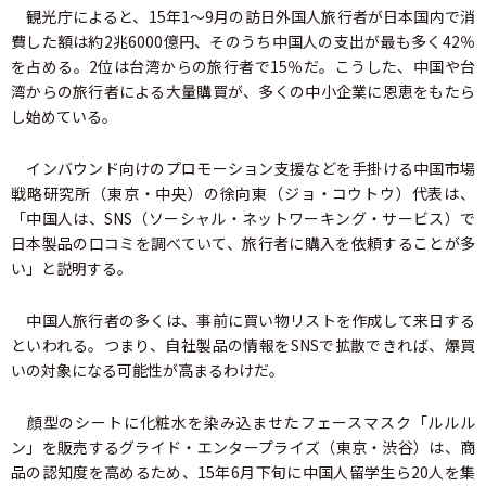
観光庁によると、15年1～9月の訪日外国人旅行者が日本国内で消
費した額は約2兆6000億円、そのうち中国人の支出が最も多く42％
を占める。2位は台湾からの旅行者で15％だ。こうした、中国や台
湾からの旅行者による大量購買が、多くの中小企業に恩恵をもたら
し始めている。
インバウンド向けのプロモーション支援などを手掛ける中国市場
戦略研究所（東京・中央）の徐向東（ジョ・コウトウ）代表は、
「中国人は、SNS（ソーシャル・ネットワーキング・サービス）で
日本製品の口コミを調べていて、旅行者に購入を依頼することが多
い」と説明する。
中国人旅行者の多くは、事前に買い物リストを作成して来日する
といわれる。つまり、自社製品の情報をSNSで拡散できれば、爆買
いの対象になる可能性が高まるわけだ。
顔型のシートに化粧水を染み込ませたフェースマスク「ルルル
ン」を販売するグライド・エンタープライズ（東京・渋谷）は、商
品の認知度を高めるため、15年6月下旬に中国人留学生ら20人を集