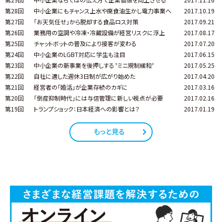
第28回
中小企業にもチャンス上水や廃食油生かし電力事業へ
2017.10.19
第27回
「お天気任せ」から脱却する食品ロス対策
2017.09.21
第26回
業務用の空調や冷凍・冷蔵設備が経営リスクに浮上
2017.08.17
第25回
チャットボットの普及により接客が変わる
2017.07.20
第24回
中小企業のLGBT対応に学生も注目
2017.06.15
第23回
中小企業の新事業を後押しする〝ミニ規制緩和〞
2017.05.25
第22回
自社に適した週休3日制が広がり始めた
2017.04.20
第21回
経営者の「婚活」が企業存続のカギに
2017.03.16
第20回
「倒産抑制時代」には与信管理に新しい視点が必要
2017.02.16
第19回
トランプショック：日本経済への影響とは？
2017.01.19
もっと見る