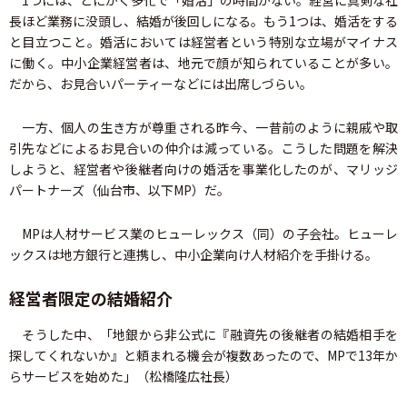
長ほど業務に没頭し、結婚が後回しになる。もう1つは、婚活をする
と目立つこと。婚活においては経営者という特別な立場がマイナス
に働く。中小企業経営者は、地元で顔が知られていることが多い。
だから、お見合いパーティーなどには出席しづらい。
一方、個人の生き方が尊重される昨今、一昔前のように親戚や取
引先などによるお見合いの仲介は減っている。こうした問題を解決
しようと、経営者や後継者向けの婚活を事業化したのが、マリッジ
パートナーズ（仙台市、以下MP）だ。
MPは人材サービス業のヒューレックス（同）の子会社。ヒューレ
ックスは地方銀行と連携し、中小企業向け人材紹介を手掛ける。
経営者限定の結婚紹介
そうした中、「地銀から非公式に『融資先の後継者の結婚相手を
探してくれないか』と頼まれる機会が複数あったので、MPで13年か
らサービスを始めた」（松橋隆広社長）