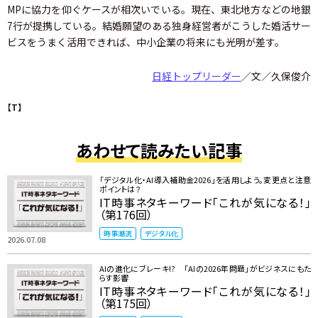
MPに協力を仰ぐケースが相次いでいる。現在、東北地方などの地銀
7行が提携している。結婚願望のある独身経営者がこうした婚活サー
ビスをうまく活用できれば、中小企業の将来にも光明が差す。
日経トップリーダー
／文／久保俊介
【T】
あわせて読みたい記事
「デジタル化・AI導入補助金2026」を活用しよう。変更点と注意
ポイントは？
IT時事ネタキーワード「これが気になる！」
（第176回）
時事潮流
デジタル化
2026.07.08
AIの進化にブレーキ!? 「AIの2026年問題」がビジネスにもた
らす影響
IT時事ネタキーワード「これが気になる！」
（第175回）