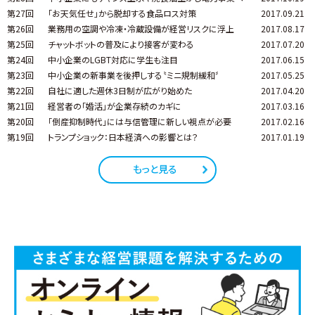
第27回
「お天気任せ」から脱却する食品ロス対策
2017.09.21
第26回
業務用の空調や冷凍・冷蔵設備が経営リスクに浮上
2017.08.17
第25回
チャットボットの普及により接客が変わる
2017.07.20
第24回
中小企業のLGBT対応に学生も注目
2017.06.15
第23回
中小企業の新事業を後押しする〝ミニ規制緩和〞
2017.05.25
第22回
自社に適した週休3日制が広がり始めた
2017.04.20
第21回
経営者の「婚活」が企業存続のカギに
2017.03.16
第20回
「倒産抑制時代」には与信管理に新しい視点が必要
2017.02.16
第19回
トランプショック：日本経済への影響とは？
2017.01.19
もっと見る