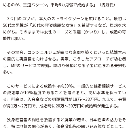
めるのが、王道パターン。平均8カ月弱で成婚する」（浅野氏）
3つ目のコツが、本人のストライクゾーンを広げること。最初は
50代の男性が「20代の容姿端麗な女性」を希望するなど、理想を求
めがち。そのままでは女性のニーズと乖離（かいり）し、成婚の可
能性は低い。
その場合、コンシェルジュが幸せな家庭を築くといった結婚本来
の目的に再度目を向けさせる。実際、こうしたアプローチが功を奏
し、MPのサービスで結婚。跡取り候補となる子宝に恵まれる夫婦も
多い。
このサービスによる成婚率は約30％。一般的な結婚相談サービス
の成婚率が10％程度であることを考えると、高い水準を保ってい
る。料金は、入会金などの初期費用が18万～38万円。加えて、会費
が月1万～2万円で、成婚時に20万～30万円の成婚料が発生する。
独身経営者の問題を放置すると廃業が増え、日本経済の活力をそ
ぐ。特に地銀の関心が高く、優良貸出先の囲い込み策などとして、