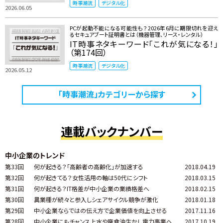
時事潮流
デジタル化
2026.06.05
PCが起動不能になる可能性も？ 2026年6月に期限切れを迎え
るセキュアブート証明書とは（機器管理、リース・レンタル）
IT時事ネタキーワード「これが気になる！」
（第174回）
時事潮流
デジタル化
2026.05.12
「時事潮流」カテゴリーから探す
連載バックナンバー
中小企業のトレンド
第33回
何が起きる？「高齢者の高齢化」が加速する
2018.04.19
第32回
何が起きてる？女性活用の軸は50代にシフト
2018.03.15
第31回
何が起きる？IT格差が中小企業の業績格差へ
2018.02.15
第30回
異業種が続々と参入しシェアサイクル競争が激化
2018.01.18
第29回
中小企業ならではの伝え方で企業価値を向上させる
2017.11.16
第28回
中小企業にもチャンス上水や廃食油生かし電力事業へ
2017.10.19