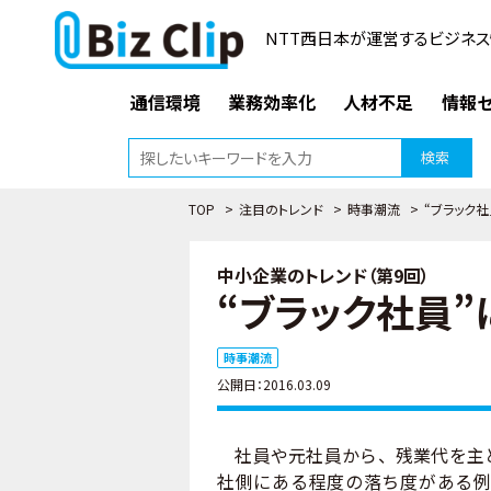
NTT西日本が運営するビジネス
通信環境
業務効率化
人材不足
情報セ
検索
TOP
>
注目のトレンド
>
時事潮流
>
“ブラック
中小企業のトレンド（第9回）
“ブラック社員
時事潮流
公開日：2016.03.09
社員や元社員から、残業代を主と
社側にある程度の落ち度がある例