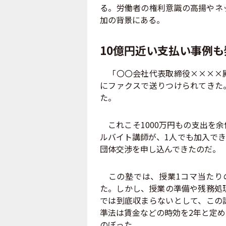
る。労働者の権利意識の高揚やネ
加の背景にある。
10億円近い支払い事例も
「〇〇会社代表取締役××××殿
にファクスで送りつけられてきた
た。
これこそ1000万円もの支出を
ルバイト講師が、1人でも加入で
団体交渉を申し込んできたのだ。
この塾では、授業1コマ当たりの
た。しかし、授業の準備や残務処
では到底収まらないとして、この
準法は賃金などの時効を2年と定
のぼった。