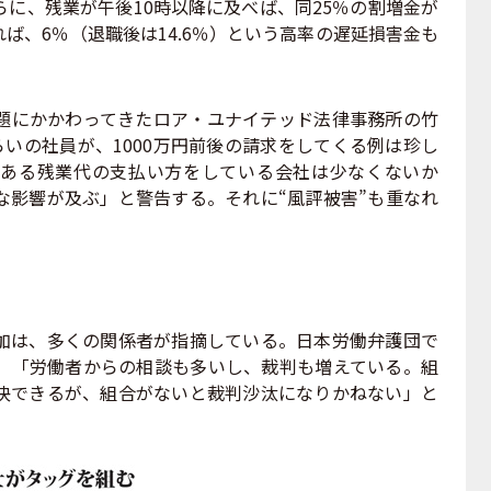
に、残業が午後10時以降に及べば、同25％の割増金が
ば、6％（退職後は14.6％）という高率の遅延損害金も
にかかわってきたロア・ユナイテッド法律事務所の竹
らいの社員が、1000万円前後の請求をしてくる例は珍し
ある残業代の支払い方をしている会社は少なくないか
な影響が及ぶ」と警告する。それに“風評被害”も重なれ
は、多くの関係者が指摘している。日本労働弁護団で
、「労働者からの相談も多いし、裁判も増えている。組
決できるが、組合がないと裁判沙汰になりかねない」と