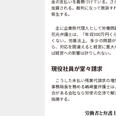
金の支払いを義務づけている。さら
加算される。裁判になって敗訴すれ
発生する。
主に企業側代理人として労働問題
花元弁護士は、「年収300万円く
くない。労基法上、多少の問題が
ら、対応を間違えると経営に重大
ば経営への影響は計りしれない。
現役社員が堂々請求
こうした未払い残業代請求の増加
事務局長を務める嶋﨑量弁護士は
合がある会社なら労使の交渉で解
指摘する。