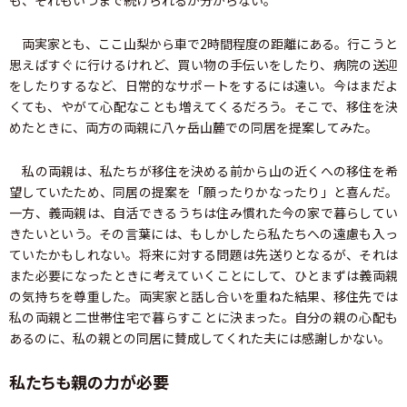
も、それもいつまで続けられるか分からない。
両実家とも、ここ山梨から車で2時間程度の距離にある。行こうと
思えばすぐに行けるけれど、買い物の手伝いをしたり、病院の送迎
をしたりするなど、日常的なサポートをするには遠い。今はまだよ
くても、やがて心配なことも増えてくるだろう。そこで、移住を決
めたときに、両方の両親に八ヶ岳山麓での同居を提案してみた。
私の両親は、私たちが移住を決める前から山の近くへの移住を希
望していたため、同居の提案を「願ったりかなったり」と喜んだ。
一方、義両親は、自活できるうちは住み慣れた今の家で暮らしてい
きたいという。その言葉には、もしかしたら私たちへの遠慮も入っ
ていたかもしれない。将来に対する問題は先送りとなるが、それは
また必要になったときに考えていくことにして、ひとまずは義両親
の気持ちを尊重した。両実家と話し合いを重ねた結果、移住先では
私の両親と二世帯住宅で暮らすことに決まった。自分の親の心配も
あるのに、私の親との同居に賛成してくれた夫には感謝しかない。
私たちも親の力が必要