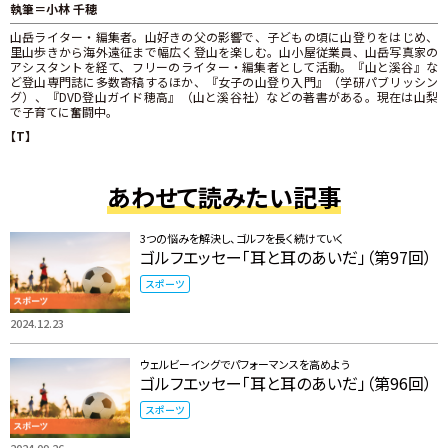
執筆＝小林 千穂
山岳ライター・編集者。山好きの父の影響で、子どもの頃に山登りをはじめ、
里山歩きから海外遠征まで幅広く登山を楽しむ。山小屋従業員、山岳写真家の
アシスタントを経て、フリーのライター・編集者として活動。『山と溪谷』な
ど登山専門誌に多数寄稿するほか、『女子の山登り入門』（学研パブリッシン
グ）、『DVD登山ガイド穂高』（山と溪谷社）などの著書がある。現在は山梨
で子育てに奮闘中。
【T】
あわせて読みたい記事
3つの悩みを解決し、ゴルフを長く続けていく
ゴルフエッセー「耳と耳のあいだ」（第97回）
スポーツ
2024.12.23
ウェルビーイングでパフォーマンスを高めよう
ゴルフエッセー「耳と耳のあいだ」（第96回）
スポーツ
2024.09.26