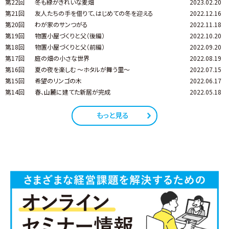
第22回
冬も緑がきれいな麦畑
2023.02.20
第21回
友人たちの手を借りて、はじめての冬を迎える
2022.12.16
第20回
わが家のサンつがる
2022.11.18
第19回
物置小屋づくりと父（後編）
2022.10.20
第18回
物置小屋づくりと父（前編）
2022.09.20
第17回
庭の畑の小さな世界
2022.08.19
第16回
夏の夜を楽しむ ～ホタルが舞う里～
2022.07.15
第15回
希望のリンゴの木
2022.06.17
第14回
春、山麓に建てた新居が完成
2022.05.18
もっと見る