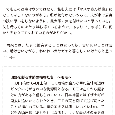
でもこの返事はウソではなく、私も夫には「マスオさん状態」に
なってほしくないのが本心。私が気付かないうちに、夫が家で肩身
の狭い思いをしないように、最大限に気を付けたいと思っている。
父も母もそのあたりは心得ているようで、あまりでしゃばらず、何
かと夫を立ててくれているのがありがたい。
両親とは、たまに衝突することはあっても、言いたいことは言
い、助け合いながら、わいわいガヤガヤと暮らしていけたらと思っ
ている。
山野を彩る季節の植物たち ～モモ～
3月下旬から4月上旬、モモ栽培が盛んな甲府盆地周辺は
ピンクの花がきれいな桃源郷となる。モモは古くから魔よ
けの力があると信じられていて、日本神話ではイザナギが
鬼女に追いかけられたとき、モモの実を投げて逃げ切った
ことが描かれている。葉のエキスは肌にいいといわれ、子
どもの頃汗疹（あせも）になると、よく父母が桃の葉を煮