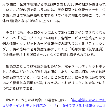
月の間に、企業や組織からの123件を含む3215件の相談が寄せられ
ている。相談内容で最も多いのは、突然画面上に偽警告メッセージ
を表示させて電話連絡を要求する「ウイルス検出の偽警告」で、全
体の3割強となる1084件に上っている。
その他にも、不正ログインによってSNSにログインできなくなっ
たという「不正ログイン」の相談や、各種サービスや企業をかたり
個人情報やクレジットカード情報を盗み取ろうとする「フィッシン
グ」、偽の恐喝で暗号資産を要求してくる「暗号資産（仮想通貨）
で金銭を要求する迷惑メール」などの相談も寄せられている。
相談方法としては電話が最も多いが、電子メールやチャットボッ
ト、SMSなどからの相談も増加傾向にあり、気軽に相談できる体制
が整備されている。不安に思うことがあれば、悩みを抱え込むので
はなく積極的な活用を検討すべきだ。それがリスクの拡大防止にも
つながるはずである。
IPAではこうした相談窓口の運営に加え、「
中小企業のためのセキ
ュリティインシデント対応の手引き
」「
5分でできる！情報セキュリ