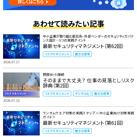
あわせて読みたい記事
中小企業が取り組む委託先・外部ベンダーのセキュリティガバナ
ンス設計―5つの実践ポイント
最新セキュリティマネジメント（第62回）
リスクマネジメント
働き方改革
2026.07.17
野良Wi-Fi接続
そのままで大丈夫？ 仕事の見落としリスク
辞典（第2回）
リスクマネジメント
デジタル化
働き方改革
2026.07.15
ランサムウエア対策の実践ステップ ＜中小企業向け対策実践
ガイド＞
最新セキュリティマネジメント（第61回）
リスクマネジメント
働き方改革