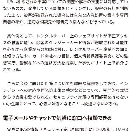
IPAは相談された事案についての調査や解析の実施には対応してい
ないものの、発生している事象をヒアリングし、被害の有無を判断
した上で、被害が確認された場合には有効な応急処置の案内や専門
業者の紹介、適切な相談先や報告先の案内などを行っている。
具体例として、レンタルサーバー上のウェブサイトが不正アクセ
スの被害に遭い、顧客のクレジットカード情報が窃取された可能性
を心配する企業からの相談に対し、レンタルサーバー企業への調査
依頼の方法や、カード会社への相談、個人情報保護委員会などの監
督官庁、警察などへの連絡方法を提案した事例がサイト上で紹介さ
れている。
さらに今後に向けた対策についても詳細な解説をしており、イン
シデントへの対応や再発防止策の検討などについて、専門的な立場
からの支援を受けられる。セキュリティ対策の専門部署を持たない
中小企業にとって、心強い味方となることは間違いないだろう。
電子メールやチャットで気軽に窓口へ相談できる
実際にIPAの情報セキュリティ安心相談窓口には2025年1月から3