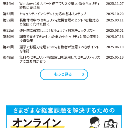
第54回
Windows 10サポート終了でリスク増大!偽セキュリティ
2025.11.07
詐欺に要注意
第53回
セキュリティインシデント対応の基本3ステップ
2025.10.20
第52回
長期休暇中のセキュリティ危機管理のヒント：初動対応
2025.09.11
と復旧に向けた備え
第51回
連休前に確認しよう！セキュリティ対策チェックリスト
2025.08.01
第50回
調査で見えてきた中小企業のセキュリティ対策の実態と
2025.07.16
投資効果
第49回
選挙で影響力を増すSNS。有権者が注意すべきポイント
2025.06.18
を確認
第48回
無料のセキュリティ相談窓口を活用してセキュリティリス
2025.05.19
クに立ち向かおう
もっと見る