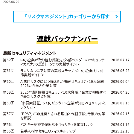
2026.06.29
「リスクマネジメント」カテゴリーから探す
連載バックナンバー
最新セキュリティマネジメント
第62回
中小企業が取り組む委託先・外部ベンダーのセキュリテ
2026.07.17
ィガバナンス設計―5つの実践ポイント
第61回
ランサムウエア対策の実践ステップ ＜中小企業向け対
2026.06.29
策実践ガイド＞
第60回
AI悪用リスクにどう備えるか――情報セキュリティ10大脅威
2026.06.04
2026から学ぶ企業対策
第59回
2026年版「情報セキュリティ10大脅威」：企業が把握すべ
2026.04.20
き最新リスクと対策
第58回
「多要素認証」って何だろう？～企業が知るべきメリットと
2026.03.16
デメリット
第57回
「PPAP」が非推奨とされる理由と代替手段、今後の対策
2026.02.16
を解説
第56回
パスキー認証で強固なセキュリティを確立しよう
2026.01.16
第55回
若手人材のセキュリティスキルアップ
2025.12.19