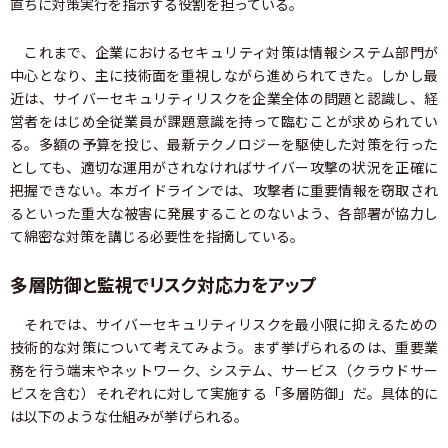
直ちに対策実行を指示する役割を担っている。
これまで、企業におけるセキュリティ対策は情報システム部門が
中心となり、主に技術面を重視しながら進められてきた。しかし最
近は、サイバーセキュリティリスクを企業全体の問題と認識し、経
営者をはじめ全従業員が課題意識を持って臨むことが求められてい
る。多額の予算を投じ、最新テクノロジーを駆使した対策を行った
としても、適切な運用がされなければサイバー攻撃の状況を正確に
把握できない。本ガイドラインでは、攻撃者に重要情報を窃取され
るといった重大な被害に発展することのないよう、各部署が協力し
て綿密な対策を講じる必要性を指摘している。
多層防御と監視でリスク対応力をアップ
それでは、サイバーセキュリティリスクを最小限に抑えるための
技術的な対策について考えてみよう。まず挙げられるのは、重要業
務を行う端末やネットワーク、システム、サービス（クラウドサー
ビスを含む）それぞれに対して実施する「多層防御」だ。具体的に
は以下のような仕組みが挙げられる。