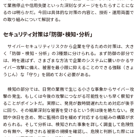
て業務停止や信用失墜といった深刻なダメージをもたらすことにな
るのは明らかだ。今回は具体的な対策の内容と、技術・運用両面で
の取り組みについて解説する。
セキュリティ対策は「防御・検知・分析」
サイバーセキュリティリスクから企業を守るための対策は、大き
く「防御・検知・分析」の3種類に分けられる。まず防御の部分で
は、時を選ばず、さまざまな方法で企業のシステムに襲いかかるサ
イバー攻撃に備え、被害を最小限に抑えることのできる強靱（きょ
うじん）な「守り」を固めておく必要がある。
検知の部分では、日常の業務で生じる小さな事象からサイバー攻
撃の発生、もしくは今後の攻撃につながる可能性をいち早く察知す
ることがポイントだ。実際に、発見が数時間遅れたため対応が後手
に回り、その結果深刻な被害を受けるという例は後を絶たない。夜
間や休日を含め、常に監視の目を緩めず対応する仕組みの構築が求
められる。そして分析は、検知された事象を詳しく調査して危険性
の有無や、予想される被害の規模を確認し、危険と判断した際には