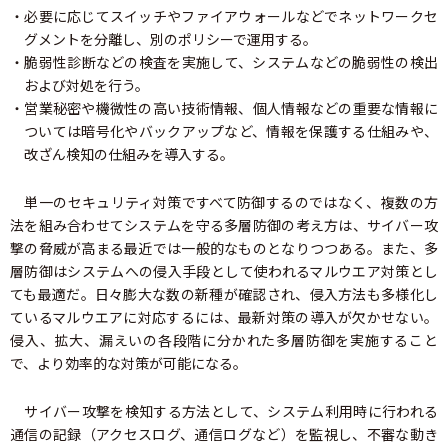
・必要に応じてスイッチやファイアウォールなどでネットワークセ
グメントを分離し、別のポリシーで運用する。
・脆弱性診断などの検査を実施して、システムなどの脆弱性の検出
および対処を行う。
・営業秘密や機微性の高い技術情報、個人情報などの重要な情報に
ついては暗号化やバックアップなど、情報を保護する仕組みや、
改ざん検知の仕組みを導入する。
単一のセキュリティ対策ですべて防御するのではなく、複数の方
法を組み合わせてシステムを守る多層防御の考え方は、サイバー攻
撃の脅威が高まる最近では一般的なものとなりつつある。また、多
層防御はシステムへの侵入手段として使われるマルウエア対策とし
ても最適だ。日々膨大な数の新種が確認され、侵入方法も多様化し
ているマルウエアに対応するには、最新対策の導入が欠かせない。
侵入、拡大、漏えいの各段階に分かれた多層防御を実施すること
で、より効率的な対策が可能になる。
サイバー攻撃を検知する方法として、システム利用時に行われる
通信の記録（アクセスログ、通信ログなど）を監視し、不審な動き