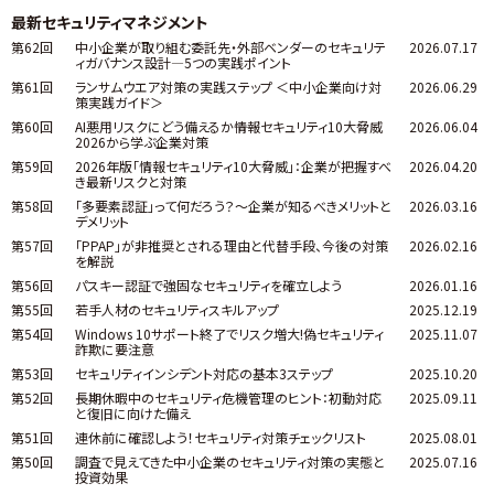
最新セキュリティマネジメント
第62回
中小企業が取り組む委託先・外部ベンダーのセキュリテ
2026.07.17
ィガバナンス設計―5つの実践ポイント
第61回
ランサムウエア対策の実践ステップ ＜中小企業向け対
2026.06.29
策実践ガイド＞
第60回
AI悪用リスクにどう備えるか――情報セキュリティ10大脅威
2026.06.04
2026から学ぶ企業対策
第59回
2026年版「情報セキュリティ10大脅威」：企業が把握すべ
2026.04.20
き最新リスクと対策
第58回
「多要素認証」って何だろう？～企業が知るべきメリットと
2026.03.16
デメリット
第57回
「PPAP」が非推奨とされる理由と代替手段、今後の対策
2026.02.16
を解説
第56回
パスキー認証で強固なセキュリティを確立しよう
2026.01.16
第55回
若手人材のセキュリティスキルアップ
2025.12.19
第54回
Windows 10サポート終了でリスク増大!偽セキュリティ
2025.11.07
詐欺に要注意
第53回
セキュリティインシデント対応の基本3ステップ
2025.10.20
第52回
長期休暇中のセキュリティ危機管理のヒント：初動対応
2025.09.11
と復旧に向けた備え
第51回
連休前に確認しよう！セキュリティ対策チェックリスト
2025.08.01
第50回
調査で見えてきた中小企業のセキュリティ対策の実態と
2025.07.16
投資効果