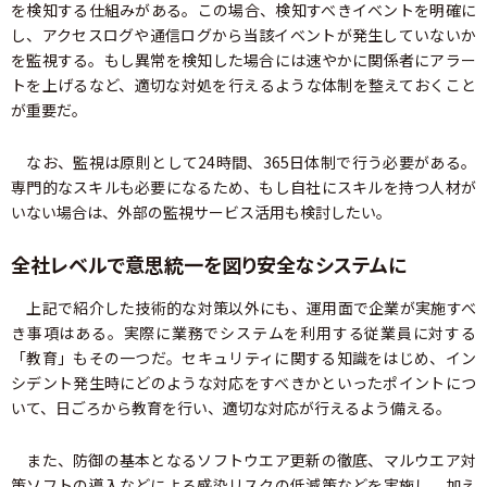
を検知する仕組みがある。この場合、検知すべきイベントを明確に
し、アクセスログや通信ログから当該イベントが発生していないか
を監視する。もし異常を検知した場合には速やかに関係者にアラー
トを上げるなど、適切な対処を行えるような体制を整えておくこと
が重要だ。
なお、監視は原則として24時間、365日体制で行う必要がある。
専門的なスキルも必要になるため、もし自社にスキルを持つ人材が
いない場合は、外部の監視サービス活用も検討したい。
全社レベルで意思統一を図り安全なシステムに
上記で紹介した技術的な対策以外にも、運用面で企業が実施すべ
き事項はある。実際に業務でシステムを利用する従業員に対する
「教育」もその一つだ。セキュリティに関する知識をはじめ、イン
シデント発生時にどのような対応をすべきかといったポイントにつ
いて、日ごろから教育を行い、適切な対応が行えるよう備える。
また、防御の基本となるソフトウエア更新の徹底、マルウエア対
策ソフトの導入などによる感染リスクの低減策などを実施し、加え