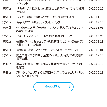
デメリット
第57回
「PPAP」が非推奨とされる理由と代替手段、今後の対策
2026.02.16
を解説
第56回
パスキー認証で強固なセキュリティを確立しよう
2026.01.16
第55回
若手人材のセキュリティスキルアップ
2025.12.19
第54回
Windows 10サポート終了でリスク増大!偽セキュリティ
2025.11.07
詐欺に要注意
第53回
セキュリティインシデント対応の基本3ステップ
2025.10.20
第52回
長期休暇中のセキュリティ危機管理のヒント：初動対応
2025.09.11
と復旧に向けた備え
第51回
連休前に確認しよう！セキュリティ対策チェックリスト
2025.08.01
第50回
調査で見えてきた中小企業のセキュリティ対策の実態と
2025.07.16
投資効果
第49回
選挙で影響力を増すSNS。有権者が注意すべきポイント
2025.06.18
を確認
第48回
無料のセキュリティ相談窓口を活用してセキュリティリス
2025.05.19
クに立ち向かおう
もっと見る