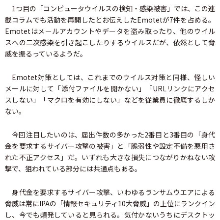
1つ目の「コンピュータウイルスの検知・感染被害」では、この連
載コラムでも活動を再開したとお伝えしたEmotetが7件を占める。
Emotetはメールアカウントやデータを盗み取ったり、他のウイル
スへの二次感染を引き起こしたりするウイルスだが、依然として脅
威を振るっているようだ。
Emotet対策としては、これまでのウイルス対策と同様、怪しい
メールに対して「添付ファイルを開かない」「URLリンクにアクセ
スしない」「マクロを有効にしない」などを従業員に徹底するしか
ない。
今回注目したいのは、届出件数の多かった2番目と3番目の「身代
金を要求するサイバー攻撃の被害」と「脆弱性や設定不備を悪用さ
れた不正アクセス」だ。いずれも大きな損失につながりかねない攻
撃で、狙われている部分には共通点もある。
身代金を要求するサイバー攻撃、いわゆるランサムウエアによる
脅威は常にIPAの「情報セキュリティ10大脅威」の上位にランクイン
し、今でも頻発していると見られる。気付かないうちにデスクトッ