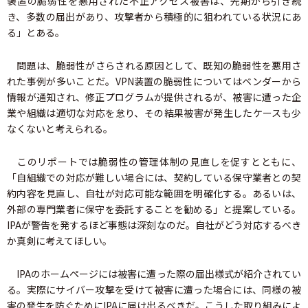
装置の脆弱性を悪用された不正アクセス被害は、先期から引き続
き、多数の届出があり、攻撃者から積極的に狙われている状況にあ
る」とある。
問題は、脆弱性がさらされる原因として、既知の脆弱性を悪用さ
れた事例が多いことだ。VPN装置の脆弱性についてはベンダーから
情報が通知され、修正プログラムが提供されるが、被害に遭った企
業や組織は適切な対応を怠り、その結果被害が発生したケースも少
なくないと考えられる。
このリポートでは脆弱性の管理体制の見直しを促すとともに、
「自組織での対応が難しい場合には、契約している保守業者との契
約内容を見直し、自社が対応可能な範囲を明確化する。あるいは、
外部の専門業者に保守を委託することを勧める」と提案している。
IPAが警告を発するほど事態は深刻なのだ。自社がどう対応するべき
か真剣に考えてほしい。
IPAのホームページには被害に遭った際の届出様式が紹介されてい
る。実際にサイバー攻撃を受けて被害に遭った場合には、同様の被
害の発生を防ぐためにIPAに届け出るべきだ。こうした取り組みによ