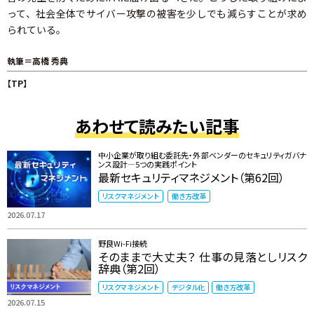
って、社会全体でサイバー攻撃の被害を少しでも減らすことが求め
られている。
執筆＝高橋 秀典
【TP】
あわせて読みたい記事
中小企業が取り組む委託先・外部ベンダーのセキュリティガバナ
ンス設計―5つの実践ポイント
最新セキュリティマネジメント（第62回）
リスクマネジメント
働き方改革
2026.07.17
野良Wi-Fi接続
そのままで大丈夫？ 仕事の見落としリスク
辞典（第2回）
リスクマネジメント
デジタル化
働き方改革
2026.07.15