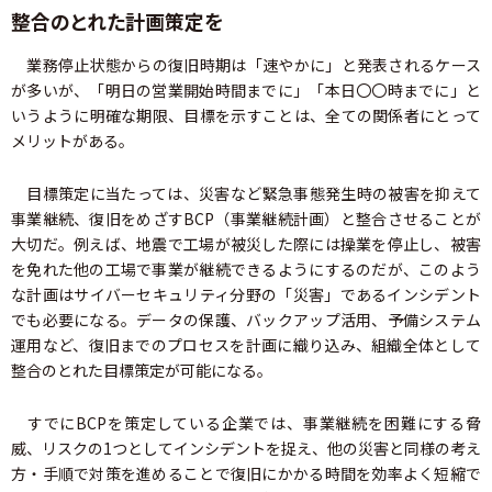
整合のとれた計画策定を
業務停止状態からの復旧時期は「速やかに」と発表されるケース
が多いが、「明日の営業開始時間までに」「本日〇〇時までに」と
いうように明確な期限、目標を示すことは、全ての関係者にとって
メリットがある。
目標策定に当たっては、災害など緊急事態発生時の被害を抑えて
事業継続、復旧をめざすBCP（事業継続計画）と整合させることが
大切だ。例えば、地震で工場が被災した際には操業を停止し、被害
を免れた他の工場で事業が継続できるようにするのだが、このよう
な計画はサイバーセキュリティ分野の「災害」であるインシデント
でも必要になる。データの保護、バックアップ活用、予備システム
運用など、復旧までのプロセスを計画に織り込み、組織全体として
整合のとれた目標策定が可能になる。
すでにBCPを策定している企業では、事業継続を困難にする脅
威、リスクの1つとしてインシデントを捉え、他の災害と同様の考え
方・手順で対策を進めることで復旧にかかる時間を効率よく短縮で