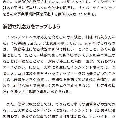
きる。まだBCPが整備されていない状態であっても、インシデント
対応を契機に経営リスクの全体像を把握し、サイバーセキュリティ
を含めた事業継続計画を策定する価値は大きいといえる。
演習で対応力をアップしよう
インシデントへの対応力を高めるための演習、訓練は有効な方法
だ。その実施に当たって注意点を示しておく。まず挙げられるの
は、「業務停止に陥る状況の再現は難しい」ということ。多くの企
業にとって、たとえ一時的であっても全社のシステムを完全停止す
ることは困難なことから、演習は停止した前提（設定）で行われる
ケースが多い。しかし、実際に発生したインシデント事例では、予
備システム自体の不具合やバックアップデータの消失といった予期
せぬ出来事が大きく影響し、早期復旧を妨げているのが実情だ。演
習では可能な範囲で実際にシステムを停止するなど、「想定外の状
況」を減少させる取り組みが求められる。
また、演習実施に際しては、できるだけ多くの関係者が参加でき
るよう工夫することがポイントになる。インシデントは部署や役職
を問わず、あらゆる場面で発生する可能性がある。アルバイト、派