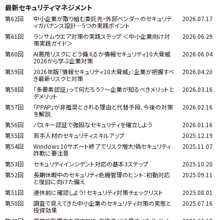
最新セキュリティマネジメント
第62回
中小企業が取り組む委託先・外部ベンダーのセキュリテ
2026.07.17
ィガバナンス設計―5つの実践ポイント
第61回
ランサムウエア対策の実践ステップ ＜中小企業向け対
2026.06.29
策実践ガイド＞
第60回
AI悪用リスクにどう備えるか――情報セキュリティ10大脅威
2026.06.04
2026から学ぶ企業対策
第59回
2026年版「情報セキュリティ10大脅威」：企業が把握すべ
2026.04.20
き最新リスクと対策
第58回
「多要素認証」って何だろう？～企業が知るべきメリットと
2026.03.16
デメリット
第57回
「PPAP」が非推奨とされる理由と代替手段、今後の対策
2026.02.16
を解説
第56回
パスキー認証で強固なセキュリティを確立しよう
2026.01.16
第55回
若手人材のセキュリティスキルアップ
2025.12.19
第54回
Windows 10サポート終了でリスク増大!偽セキュリティ
2025.11.07
詐欺に要注意
第53回
セキュリティインシデント対応の基本3ステップ
2025.10.20
第52回
長期休暇中のセキュリティ危機管理のヒント：初動対応
2025.09.11
と復旧に向けた備え
第51回
連休前に確認しよう！セキュリティ対策チェックリスト
2025.08.01
第50回
調査で見えてきた中小企業のセキュリティ対策の実態と
2025.07.16
投資効果