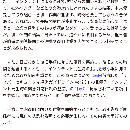
だし、インシデントによる混乱で現場からの問い合わせが殺到した
り、社外ベンダーなどとの交渉対応に追われたりする結果、本来優
先して取り組むべき復旧作業が進まず、時間を要してしまう場合が
ある。これによって長時間業務が停止するような事態に陥ってしま
うと、企業の経営そのものが深刻なダメージを受けることは明らか
だ。復旧体制の構築に当たっては、速やかに復旧するため、担当者
が的確に関係機関との連携や復旧作業を実施できるよう指示するこ
とが求められる。
また、日ごろから復旧手順に従った演習を実施し、復旧までの時
間を短縮するとともに、インシデント発生時の混乱を最小限に抑え
るための取り組みも重要だ。この演習については
前回
解説した「サ
イバーセキュリティ経営ガイドライン Ver2.0」の指示7「インシデ
ント発生時の緊急対応体制の整備」の
付録C
に掲載されている項目
を参照し、組織内であらかじめ手順を確認しておきたい。
一方、早期復旧に向けた作業を開始するとともに、取引先など関
係者にも現在の状況を説明する必要が生じる。その内容を挙げてみ
よう。