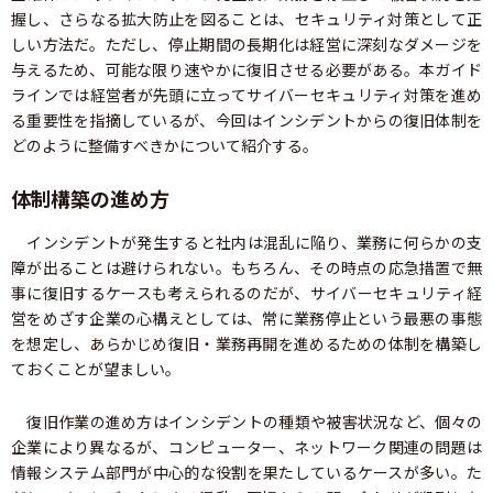
握し、さらなる拡大防止を図ることは、セキュリティ対策として正
しい方法だ。ただし、停止期間の長期化は経営に深刻なダメージを
与えるため、可能な限り速やかに復旧させる必要がある。本ガイド
ラインでは経営者が先頭に立ってサイバーセキュリティ対策を進め
る重要性を指摘しているが、今回はインシデントからの復旧体制を
どのように整備すべきかについて紹介する。
体制構築の進め方
インシデントが発生すると社内は混乱に陥り、業務に何らかの支
障が出ることは避けられない。もちろん、その時点の応急措置で無
事に復旧するケースも考えられるのだが、サイバーセキュリティ経
営をめざす企業の心構えとしては、常に業務停止という最悪の事態
を想定し、あらかじめ復旧・業務再開を進めるための体制を構築し
ておくことが望ましい。
復旧作業の進め方はインシデントの種類や被害状況など、個々の
企業により異なるが、コンピューター、ネットワーク関連の問題は
情報システム部門が中心的な役割を果たしているケースが多い。た