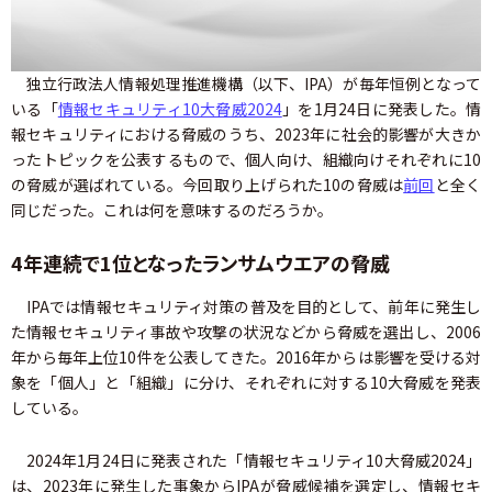
独立行政法人情報処理推進機構（以下、IPA）が毎年恒例となって
いる「
情報セキュリティ10大脅威2024
」を1月24日に発表した。情
報セキュリティにおける脅威のうち、2023年に社会的影響が大きか
ったトピックを公表するもので、個人向け、組織向けそれぞれに10
の脅威が選ばれている。今回取り上げられた10の脅威は
前回
と全く
同じだった。これは何を意味するのだろうか。
4年連続で1位となったランサムウエアの脅威
IPAでは情報セキュリティ対策の普及を目的として、前年に発生し
た情報セキュリティ事故や攻撃の状況などから脅威を選出し、2006
年から毎年上位10件を公表してきた。2016年からは影響を受ける対
象を「個人」と「組織」に分け、それぞれに対する10大脅威を発表
している。
2024年1月24日に発表された「情報セキュリティ10大脅威2024」
は、2023年に発生した事象からIPAが脅威候補を選定し、情報セキ