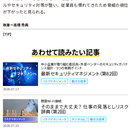
ルやセキュリティ対策が整い、従業員も慣れてきたため脅威の順位
が下がったと見られる。
執筆＝高橋 秀典
【TP】
あわせて読みたい記事
中小企業が取り組む委託先・外部ベンダーのセキュリティガバナ
ンス設計―5つの実践ポイント
最新セキュリティマネジメント（第62回）
リスクマネジメント
働き方改革
2026.07.17
野良Wi-Fi接続
そのままで大丈夫？ 仕事の見落としリスク
辞典（第2回）
リスクマネジメント
デジタル化
働き方改革
2026.07.15