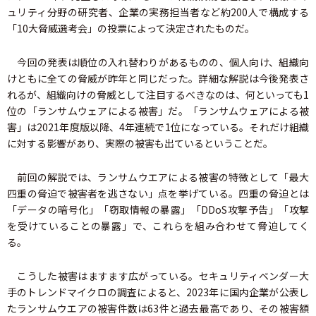
ュリティ分野の研究者、企業の実務担当者など約200人で構成する
「10大脅威選考会」の投票によって決定されたものだ。
今回の発表は順位の入れ替わりがあるものの、個人向け、組織向
けともに全ての脅威が昨年と同じだった。詳細な解説は今後発表さ
れるが、組織向けの脅威として注目するべきなのは、何といっても1
位の「ランサムウェアによる被害」だ。「ランサムウェアによる被
害」は2021年度版以降、4年連続で1位になっている。それだけ組織
に対する影響があり、実際の被害も出ているということだ。
前回の解説では、ランサムウエアによる被害の特徴として「最大
四重の脅迫で被害者を逃さない」点を挙げている。四重の脅迫とは
「データの暗号化」「窃取情報の暴露」「DDoS攻撃予告」「攻撃
を受けていることの暴露」で、これらを組み合わせて脅迫してく
る。
こうした被害はますます広がっている。セキュリティベンダー大
手のトレンドマイクロの調査によると、2023年に国内企業が公表し
たランサムウエアの被害件数は63件と過去最高であり、その被害額