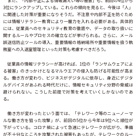
また、「内部不正による情報漏えい等の被害」も、前回の4位から
3位にランクアップしている。これらの傾向を見ると、今後は「人」
に関連した対策が重要になりそうだ。不注意や内部不正を防ぐため
には情報リテラシー教育により一層力を入れる必要がある。具体的
には、従業員へのセキュリティ教育の徹底や、データの取り扱いに
関するルールやプロセスの確立などが挙げられる。さらに、メール
誤送信防止ツールの導入、重要情報の格納場所や重要情報を扱う執
務室への入退室管理といった対策も考慮すべきだろう。
従業員の情報リテラシーが高ければ、1位の「ランサムウェアによ
る被害」のきっかけとなるマルウエアの侵入も防げる可能性が高ま
る。働き方が変わり、ビジネスがデジタルに依存し、身近にデジタ
ルデバイスがあふれる時代だけに、情報セキュリティ分野の脅威は
避けられない。こうした前提で対策を考えていくしかないのであ
る。
働き方が変わったという面では、「テレワーク等のニューノーマ
ルな働き方を狙った攻撃」が、前回の5位から今年は9位へと順位が
下がっている。コロナ禍によって急速にテレワークが広がり、準備
が不十分なところを攻撃された被害もあったが、テレワークのルー