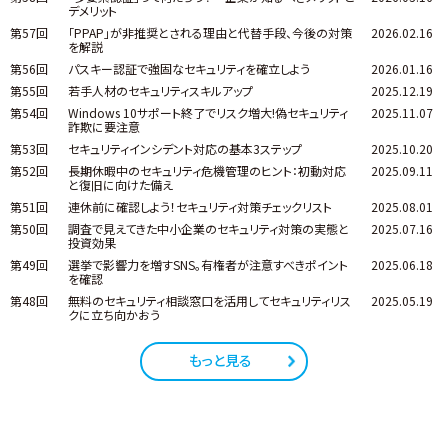
デメリット
第57回
「PPAP」が非推奨とされる理由と代替手段、今後の対策
2026.02.16
を解説
第56回
パスキー認証で強固なセキュリティを確立しよう
2026.01.16
第55回
若手人材のセキュリティスキルアップ
2025.12.19
第54回
Windows 10サポート終了でリスク増大!偽セキュリティ
2025.11.07
詐欺に要注意
第53回
セキュリティインシデント対応の基本3ステップ
2025.10.20
第52回
長期休暇中のセキュリティ危機管理のヒント：初動対応
2025.09.11
と復旧に向けた備え
第51回
連休前に確認しよう！セキュリティ対策チェックリスト
2025.08.01
第50回
調査で見えてきた中小企業のセキュリティ対策の実態と
2025.07.16
投資効果
第49回
選挙で影響力を増すSNS。有権者が注意すべきポイント
2025.06.18
を確認
第48回
無料のセキュリティ相談窓口を活用してセキュリティリス
2025.05.19
クに立ち向かおう
もっと見る