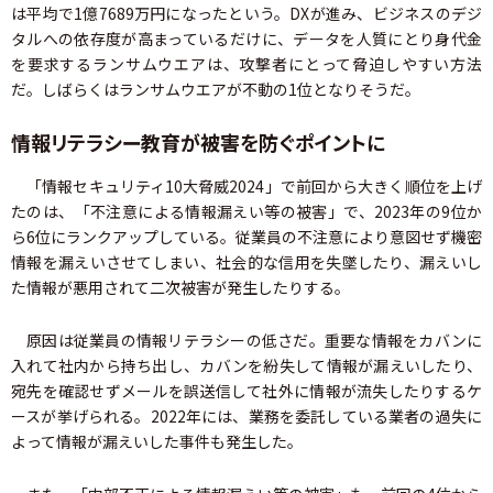
は平均で1億7689万円になったという。DXが進み、ビジネスのデジ
タルへの依存度が高まっているだけに、データを人質にとり身代金
を要求するランサムウエアは、攻撃者にとって脅迫しやすい方法
だ。しばらくはランサムウエアが不動の1位となりそうだ。
情報リテラシー教育が被害を防ぐポイントに
「情報セキュリティ10大脅威2024」で前回から大きく順位を上げ
たのは、「不注意による情報漏えい等の被害」で、2023年の9位か
ら6位にランクアップしている。従業員の不注意により意図せず機密
情報を漏えいさせてしまい、社会的な信用を失墜したり、漏えいし
た情報が悪用されて二次被害が発生したりする。
原因は従業員の情報リテラシーの低さだ。重要な情報をカバンに
入れて社内から持ち出し、カバンを紛失して情報が漏えいしたり、
宛先を確認せずメールを誤送信して社外に情報が流失したりするケ
ースが挙げられる。2022年には、業務を委託している業者の過失に
よって情報が漏えいした事件も発生した。