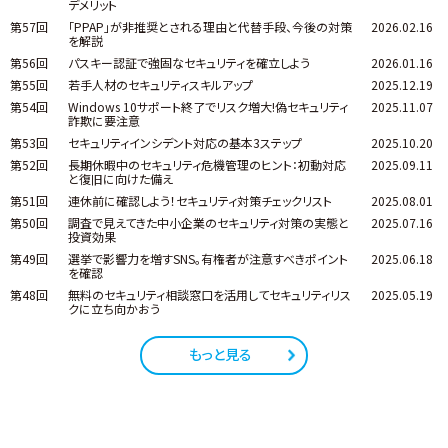
デメリット
第57回
「PPAP」が非推奨とされる理由と代替手段、今後の対策
2026.02.16
を解説
第56回
パスキー認証で強固なセキュリティを確立しよう
2026.01.16
第55回
若手人材のセキュリティスキルアップ
2025.12.19
第54回
Windows 10サポート終了でリスク増大!偽セキュリティ
2025.11.07
詐欺に要注意
第53回
セキュリティインシデント対応の基本3ステップ
2025.10.20
第52回
長期休暇中のセキュリティ危機管理のヒント：初動対応
2025.09.11
と復旧に向けた備え
第51回
連休前に確認しよう！セキュリティ対策チェックリスト
2025.08.01
第50回
調査で見えてきた中小企業のセキュリティ対策の実態と
2025.07.16
投資効果
第49回
選挙で影響力を増すSNS。有権者が注意すべきポイント
2025.06.18
を確認
第48回
無料のセキュリティ相談窓口を活用してセキュリティリス
2025.05.19
クに立ち向かおう
もっと見る