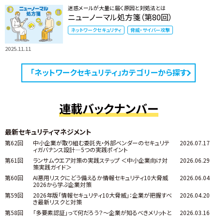
迷惑メールが大量に届く原因と対処法とは
ニューノーマル処方箋（第80回）
ネットワークセキュリティ
脅威・サイバー攻撃
2025.11.11
「ネットワークセキュリティ」カテゴリーから探す
連載バックナンバー
最新セキュリティマネジメント
第62回
中小企業が取り組む委託先・外部ベンダーのセキュリテ
2026.07.17
ィガバナンス設計―5つの実践ポイント
第61回
ランサムウエア対策の実践ステップ ＜中小企業向け対
2026.06.29
策実践ガイド＞
第60回
AI悪用リスクにどう備えるか――情報セキュリティ10大脅威
2026.06.04
2026から学ぶ企業対策
第59回
2026年版「情報セキュリティ10大脅威」：企業が把握すべ
2026.04.20
き最新リスクと対策
第58回
「多要素認証」って何だろう？～企業が知るべきメリットと
2026.03.16