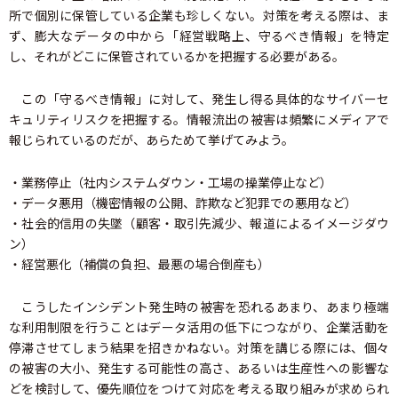
所で個別に保管している企業も珍しくない。対策を考える際は、ま
ず、膨大なデータの中から「経営戦略上、守るべき情報」を特定
し、それがどこに保管されているかを把握する必要がある。
この「守るべき情報」に対して、発生し得る具体的なサイバーセ
キュリティリスクを把握する。情報流出の被害は頻繁にメディアで
報じられているのだが、あらためて挙げてみよう。
・業務停止（社内システムダウン・工場の操業停止など）
・データ悪用（機密情報の公開、詐欺など犯罪での悪用など）
・社会的信用の失墜（顧客・取引先減少、報道によるイメージダウ
ン）
・経営悪化（補償の負担、最悪の場合倒産も）
こうしたインシデント発生時の被害を恐れるあまり、あまり極端
な利用制限を行うことはデータ活用の低下につながり、企業活動を
停滞させてしまう結果を招きかねない。対策を講じる際には、個々
の被害の大小、発生する可能性の高さ、あるいは生産性への影響な
どを検討して、優先順位をつけて対応を考える取り組みが求められ