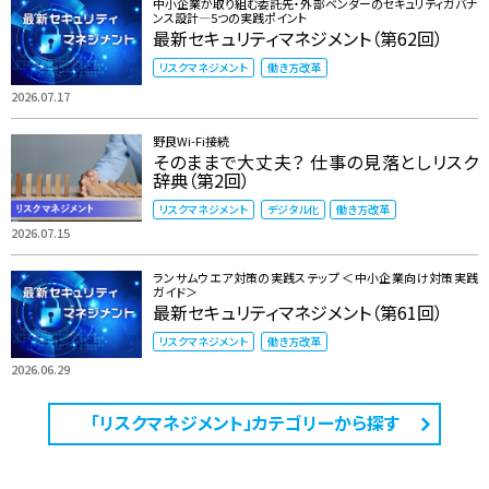
中小企業が取り組む委託先・外部ベンダーのセキュリティガバナ
ンス設計―5つの実践ポイント
最新セキュリティマネジメント（第62回）
リスクマネジメント
働き方改革
2026.07.17
野良Wi-Fi接続
そのままで大丈夫？ 仕事の見落としリスク
辞典（第2回）
リスクマネジメント
デジタル化
働き方改革
2026.07.15
ランサムウエア対策の実践ステップ ＜中小企業向け対策実践
ガイド＞
最新セキュリティマネジメント（第61回）
リスクマネジメント
働き方改革
2026.06.29
「リスクマネジメント」カテゴリーから探す