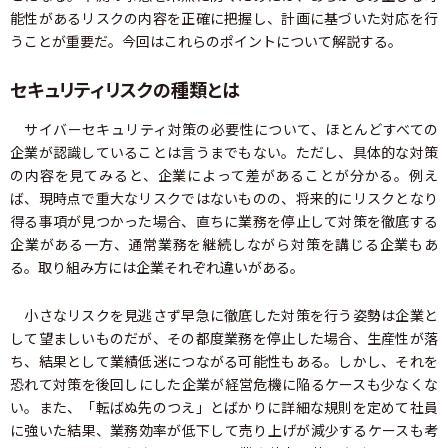
能性があるリスクの内容を正確に把握し、計画に基づいた対応を行
うことが重要だ。今回はこれらのポイントについて解説する。
セキュリティリスクの種類とは
サイバーセキュリティ対策の必要性について、ほとんどすべての
企業が認識していることは言うまでもない。ただし、具体的な対策
の内容を見てみると、企業によって差があることが分かる。例え
ば、現時点で重大なリスクではないものの、将来的にリスクとなり
得る事項が見つかった場合、直ちに業務を停止して対策を徹底する
企業がある一方、通常業務を継続しながら対策を講じる企業もあ
る。取り組み方には企業それぞれ違いがある。
小さなリスクを見逃さず早急に徹底した対策を行う姿勢は企業と
して望ましいものだが、その都度業務を停止した場合、生産性が落
ち、結果として業績低迷につながる可能性もある。しかし、それを
恐れて対策を後回しにした企業が経営危機に陥るケースも少なくな
い。また、「転ばぬ先のつえ」とばかりに詳細な規則を定めて社員
に強いた結果、業務効率が低下して売り上げが減少するケースも考