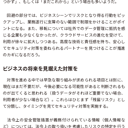
つかず」、もしくは「まだこれから」という場合も多いようだ。
回避の部分では、ビジネスシーンでリスクとなり得る行動をピッ
クアップし、業務遂行に支障のない範囲で制限をかけることがポイ
ントになる。また、移転については社外でのデータ管理に抵抗を感
じる企業も少なくなかったが、クラウドサービスの進化を受けて、
利用が徐々に拡大しつつある。高度な技術と責任感を持ち、安心し
てセキュリティ対策を委ねられるパートナーを見つけることが推進
のカギになるだろう。
ビジネスの将来を見据えた対策を
対策を進める中では早急な取り組みが求められる項目とは別に、
現在はまだ不要だが、今後必要になる可能性があると判断されるも
のが出てくると思われる（扱うデータがそれほど重要でない場合、
利用者が少ない場合など）。これらはひとまず「残留リスク」とし
て分類し、タイミングを見てセキュリティ対策を実施する。
法令上の安全管理措置が義務付けられている情報（個人情報な
ど）については、法令上の取り扱いを考慮したリスクの特定を行う