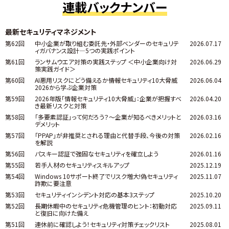
連載バックナンバー
最新セキュリティマネジメント
第62回
中小企業が取り組む委託先・外部ベンダーのセキュリテ
2026.07.17
ィガバナンス設計―5つの実践ポイント
第61回
ランサムウエア対策の実践ステップ ＜中小企業向け対
2026.06.29
策実践ガイド＞
第60回
AI悪用リスクにどう備えるか――情報セキュリティ10大脅威
2026.06.04
2026から学ぶ企業対策
第59回
2026年版「情報セキュリティ10大脅威」：企業が把握すべ
2026.04.20
き最新リスクと対策
第58回
「多要素認証」って何だろう？～企業が知るべきメリットと
2026.03.16
デメリット
第57回
「PPAP」が非推奨とされる理由と代替手段、今後の対策
2026.02.16
を解説
第56回
パスキー認証で強固なセキュリティを確立しよう
2026.01.16
第55回
若手人材のセキュリティスキルアップ
2025.12.19
第54回
Windows 10サポート終了でリスク増大!偽セキュリティ
2025.11.07
詐欺に要注意
第53回
セキュリティインシデント対応の基本3ステップ
2025.10.20
第52回
長期休暇中のセキュリティ危機管理のヒント：初動対応
2025.09.11
と復旧に向けた備え
第51回
連休前に確認しよう！セキュリティ対策チェックリスト
2025.08.01