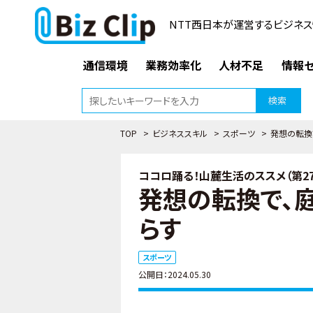
NTT西日本が運営するビジネス
通信環境
業務効率化
人材不足
情報セ
検索
TOP
>
ビジネススキル
>
スポーツ
>
発想の転換
ココロ踊る！山麓生活のススメ（第27
発想の転換で、
らす
スポーツ
公開日：2024.05.30