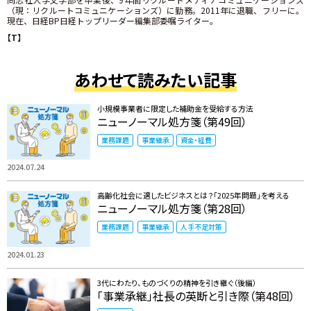
（現：リクルートコミュニケーションズ）に勤務。2011年に退職、フリーに。
現在、日経BP日経トップリーダー編集部委嘱ライター。
【T】
あわせて読みたい記事
小規模事業者に限定した補助金を受給する方法
ニューノーマル処方箋（第49回）
業務課題
事業継承
資金・経費
2024.07.24
高齢化社会に適したビジネスとは？「2025年問題」を考える
ニューノーマル処方箋（第28回）
業務課題
事業継承
人手不足対策
2024.01.23
3代にわたり、ものづくりの精神を引き継ぐ（後編）
「事業承継」社長の英断と引き際（第48回）