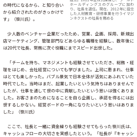
ホールディングスのグループに加わ
の時代になるから、と知り合い
り、社長を退任。現在、2012年に設立
から紹介されたのがきっかけで
した人材教育・研修事業を行うイマジ
ンネクストの社長を務める
す」（笹川氏）。
少人数のベンチャー企業だったため、営業、企画、採用、新規出
店マーケティング、管理部門などあらゆる職種を経験し、数年後に
は20代で社長、常務に次ぐ役職にまでスピード出世した。
「チームを持ち、マネジメントも経験させていただき、総務・経
理をはじめ、会社経営についても学びました。上司に恵まれ、仕事
はとても楽しかった。バブル景気で日本全体が活気にあふれていた
時代でした。当時はまだ、起業したいという気持ちはありませんで
したが、仕事を通して世の中に貢献したいという思いは強くありま
した。お客さまのためになることを自ら企画し、承認を得るには出
世するしかない。経営ボードの一角になりたいという思いはありま
した」（笹川氏）
ここで、社長と一緒に資金繰りも経験させてもらった笹川氏は、
キャッシュフローの大切さを実感したという。「社長が『キャッシ