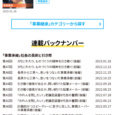
事業継承
2023.01.26
「事業継承」カテゴリーから探す
連載バックナンバー
「事業承継」社長の英断と引き際
第48回
3代にわたり、ものづくりの精神を引き継ぐ（後編）
2023.01.26
第47回
3代にわたり、ものづくりの精神を引き継ぐ（前編）
2022.12.22
第46回
長男から三男へ、思いをつないだ事業承継（後編）
2022.11.25
第45回
長男から三男へ、思いをつないだ事業承継（前編）
2022.10.25
第44回
引き継ぐ価値があるか、問い続けた鉛筆メーカー（後編）
2022.09.26
第43回
引き継ぐ価値があるか、問い続けた鉛筆メーカー（前編）
2022.08.25
第42回
「のれんを残したい！」老舗足袋屋6代目の奮闘（後編）
2022.07.28
第41回
「のれんを残したい！」老舗足袋屋6代目の奮闘（前編）
2022.06.23
第40回
計画的かつスピーディーに息子に託した、業務スーパー
2022.05.27
の事業承継（後編）