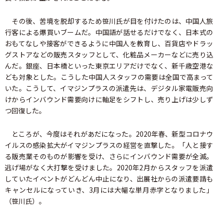
その後、苦境を脱却するため笹川氏が目を付けたのは、中国人旅
行客による爆買いブームだ。中国語が話せるだけでなく、日本式の
おもてなしや接客ができるように中国人を教育し、百貨店やドラッ
グストアなどの販売スタッフとして、化粧品メーカーなどに売り込
んだ。銀座、日本橋といった東京エリアだけでなく、新千歳空港な
ども対象とした。こうした中国人スタッフの需要は全国で高まって
いた。こうして、イマジンプラスの派遣先は、デジタル家電販売向
けからインバウンド需要向けに軸足をシフトし、売り上げは少しず
つ回復した。
ところが、今度はそれがあだになった。2020年春、新型コロナウ
イルスの感染拡大がイマジンプラスの経営を直撃した。「人と接す
る販売業そのものが影響を受け、さらにインバウンド需要が全滅。
逃げ場がなく大打撃を受けました。2020年2月からスタッフを派遣
していたイベントがどんどん中止になり、出展社からの派遣要請も
キャンセルになっていき、3月には大幅な単月赤字となりました」
（笹川氏）。