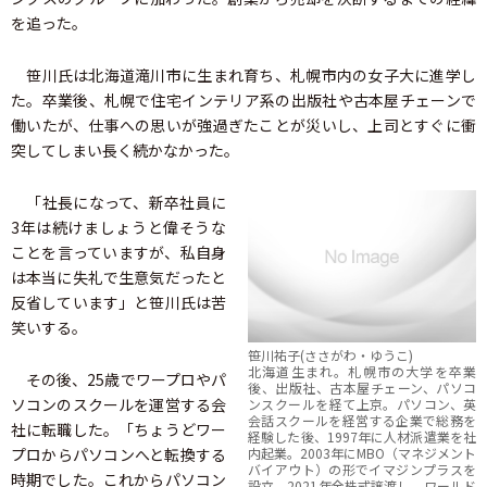
を追った。
笹川氏は北海道滝川市に生まれ育ち、札幌市内の女子大に進学し
た。卒業後、札幌で住宅インテリア系の出版社や古本屋チェーンで
働いたが、仕事への思いが強過ぎたことが災いし、上司とすぐに衝
突してしまい長く続かなかった。
「社長になって、新卒社員に
3年は続けましょうと偉そうな
ことを言っていますが、私自身
は本当に失礼で生意気だったと
反省しています」と笹川氏は苦
笑いする。
笹川祐子(ささがわ・ゆうこ)
北海道生まれ。札幌市の大学を卒業
その後、25歳でワープロやパ
後、出版社、古本屋チェーン、パソコ
ソコンのスクールを運営する会
ンスクールを経て上京。パソコン、英
会話スクールを経営する企業で総務を
社に転職した。「ちょうどワー
経験した後、1997年に人材派遣業を社
プロからパソコンへと転換する
内起業。2003年にMBO（マネジメント
バイアウト）の形でイマジンプラスを
時期でした。これからパソコン
設立。2021年全株式譲渡し、ワールド