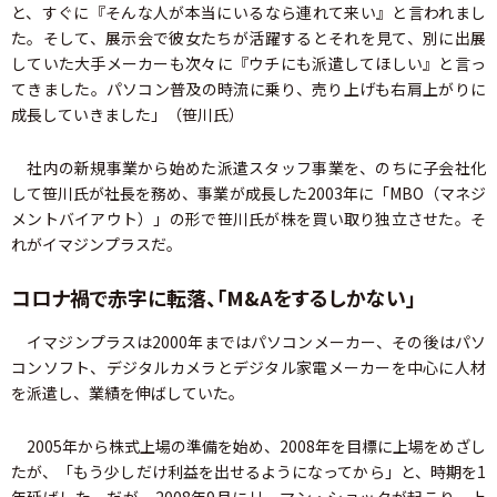
と、すぐに『そんな人が本当にいるなら連れて来い』と言われまし
た。そして、展示会で彼女たちが活躍するとそれを見て、別に出展
していた大手メーカーも次々に『ウチにも派遣してほしい』と言っ
てきました。パソコン普及の時流に乗り、売り上げも右肩上がりに
成長していきました」（笹川氏）
社内の新規事業から始めた派遣スタッフ事業を、のちに子会社化
して笹川氏が社長を務め、事業が成長した2003年に「MBO（マネジ
メントバイアウト）」の形で笹川氏が株を買い取り独立させた。そ
れがイマジンプラスだ。
コロナ禍で赤字に転落、「M&Aをするしかない」
イマジンプラスは2000年まではパソコンメーカー、その後はパソ
コンソフト、デジタルカメラとデジタル家電メーカーを中心に人材
を派遣し、業績を伸ばしていた。
2005年から株式上場の準備を始め、2008年を目標に上場をめざし
たが、「もう少しだけ利益を出せるようになってから」と、時期を1