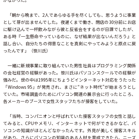
かなかった。
「朝から晩まで、2人であらゆる手を尽くしても、思うように事業
として芽が出ませんでした。夜遅くまで働き、閉店の30分前にお店
に駆け込んで一杯飲みながら彼と反省会をするのが日課でしたが、
ある時『一生懸命やっているのに、なぜ結果が出ないんだろう』と
話し合い、自分たちの得意なことを真剣にやってみようと原点に戻
ったんです」（笹川氏）
一緒に新規事業に取り組んでいた男性社員はプログラミング関係
の会社経営の経験があった。笹川氏はパソコンスクールでの経験が
強みだ。世の中は1995年にちょうどインターネット対応をうたった
「Windows 95」が発売され、まさに“ネット時代”が始まろうとし
ていた。市場調査のためにパソコン関連の展示会に行ったところ、
各メーカーのブースで女性スタッフたちが接客をしていた。
「当時、コンパニオンと呼ばれていた接客スタッフの女性と話し
てみると、CPUやメモリ、インターネットで何ができるかなど、パ
ソコンの知識がほとんどなかったんです。外見が美しく接客スキル
があり、さらにパソコンの知識のある人材を育成できたら、ニーズ