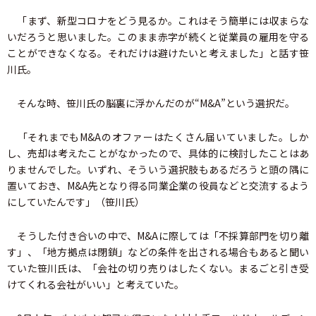
「まず、新型コロナをどう見るか。これはそう簡単には収まらな
いだろうと思いました。このまま赤字が続くと従業員の雇用を守る
ことができなくなる。それだけは避けたいと考えました」と話す笹
川氏。
そんな時、笹川氏の脳裏に浮かんだのが“M&A”という選択だ。
「それまでもM&Aのオファーはたくさん届いていました。しか
し、売却は考えたことがなかったので、具体的に検討したことはあ
りませんでした。いずれ、そういう選択肢もあるだろうと頭の隅に
置いておき、M&A先となり得る同業企業の役員などと交流するよう
にしていたんです」（笹川氏）
そうした付き合いの中で、M&Aに際しては「不採算部門を切り離
す」、「地方拠点は閉鎖」などの条件を出される場合もあると聞い
ていた笹川氏は、「会社の切り売りはしたくない。まるごと引き受
けてくれる会社がいい」と考えていた。