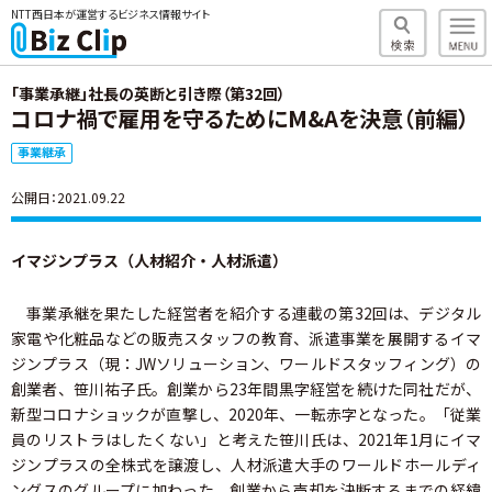
NTT西日本が運営するビジネス情報サイト
「事業承継」社長の英断と引き際（第32回）
コロナ禍で雇用を守るためにM&Aを決意（前編）
事業継承
公開日：2021.09.22
イマジンプラス（人材紹介・人材派遣）
事業承継を果たした経営者を紹介する連載の第32回は、デジタル
家電や化粧品などの販売スタッフの教育、派遣事業を展開するイマ
ジンプラス（現：JWソリューション、ワールドスタッフィング）の
創業者、笹川祐子氏。創業から23年間黒字経営を続けた同社だが、
新型コロナショックが直撃し、2020年、一転赤字となった。「従業
員のリストラはしたくない」と考えた笹川氏は、2021年1月にイマ
ジンプラスの全株式を譲渡し、人材派遣大手のワールドホールディ
ングスのグループに加わった。創業から売却を決断するまでの経緯