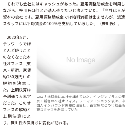
それでも会社にはキャッシュがあった。雇用調整助成金を利用し
ながら、笹川氏は何とか踏ん張りたいと考えていた。「当社は人が
資本の会社です。雇用調整助成金では給料満額は出ませんが、派遣
スタッフには平均賃金の100％を支給していました」（笹川氏）。
2020年8月、
テレワークでほ
とんど使うこと
のなくなった本
社オフィス（東
京・新宿、家賃
約250万円）の
解約を決意し
た。上期決算は
予測通り大赤字
コロナ禍以前に本社を構えていた、イマジンプラスの東
京・新宿の本社オフィス。リーマン・ショック後は、中
だった。このオ
国人インバウンド需要に注目し、百貨店などの化粧品販
フィスの解約と
売スタッフを派遣していた
上期決算によ
り、笹川氏の気持ちに変化が訪れる。