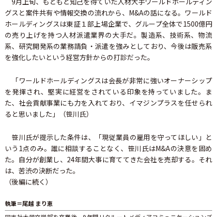
9月上旬、もともと知己を得ていた人材大手ワールドホールディン
グスと案件共有や情報交換の流れから、M&Aの話になる。ワールド
ホールディングスは東証１部上場企業で、グループ全体で1500億円
の売り上げを持つ人材派遣業界の大手だ。製造系、技術系、物流
系、研究開発系の業務請負・派遣を強みとしており、今後は販売系
を強化したいという経営方針からの打診だった。
「ワールドホールディングスは会長が非常に強いオーナーシップ
を発揮され、堅実に経営をされている印象を持っていました。ま
た、社会貢献事業にも力を入れており、イマジンプラスを任せられ
ると思いました」（笹川氏）
笹川氏が提示した条件は、「現従業員の雇用を守ってほしい」と
いう1点のみ。誰に相談することなく、笹川氏はM&Aの決意を固め
た。自分が創業し、24年間大事に育ててきた会社を売却する。それ
は、苦渋の決断だった。
（後編に続く）
執筆＝尾越 まり恵
同志社大学文学部を卒業後、9年間リクルートメディアコミュニケーションズ