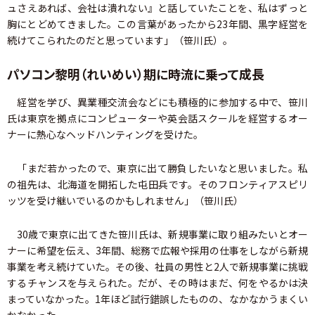
ュさえあれば、会社は潰れない』と話していたことを、私はずっと
胸にとどめてきました。この言葉があったから23年間、黒字経営を
続けてこられたのだと思っています」（笹川氏）。
パソコン黎明（れいめい）期に時流に乗って成長
経営を学び、異業種交流会などにも積極的に参加する中で、笹川
氏は東京を拠点にコンピューターや英会話スクールを経営するオー
ナーに熱心なヘッドハンティングを受けた。
「まだ若かったので、東京に出て勝負したいなと思いました。私
の祖先は、北海道を開拓した屯田兵です。そのフロンティアスピリ
ッツを受け継いでいるのかもしれません」（笹川氏）
30歳で東京に出てきた笹川氏は、新規事業に取り組みたいとオー
ナーに希望を伝え、3年間、総務で広報や採用の仕事をしながら新規
事業を考え続けていた。その後、社員の男性と2人で新規事業に挑戦
するチャンスを与えられた。だが、その時はまだ、何をやるかは決
まっていなかった。1年ほど試行錯誤したものの、なかなかうまくい