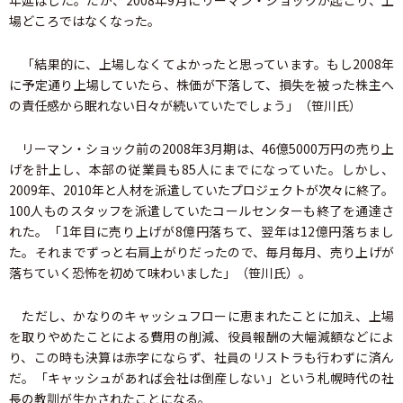
年延ばした。だが、2008年9月にリーマン・ショックが起こり、上
場どころではなくなった。
「結果的に、上場しなくてよかったと思っています。もし2008年
に予定通り上場していたら、株価が下落して、損失を被った株主へ
の責任感から眠れない日々が続いていたでしょう」（笹川氏）
リーマン・ショック前の2008年3月期は、46億5000万円の売り上
げを計上し、本部の従業員も85人にまでになっていた。しかし、
2009年、2010年と人材を派遣していたプロジェクトが次々に終了。
100人ものスタッフを派遣していたコールセンターも終了を通達さ
れた。「1年目に売り上げが8億円落ちて、翌年は12億円落ちまし
た。それまでずっと右肩上がりだったので、毎月毎月、売り上げが
落ちていく恐怖を初めて味わいました」（笹川氏）。
ただし、かなりのキャッシュフローに恵まれたことに加え、上場
を取りやめたことによる費用の削減、役員報酬の大幅減額などによ
り、この時も決算は赤字にならず、社員のリストラも行わずに済ん
だ。「キャッシュがあれば会社は倒産しない」という札幌時代の社
長の教訓が生かされたことになる。