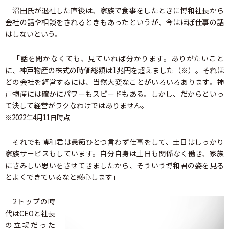
沼田氏が退社した直後は、家族で食事をしたときに博和社長から
会社の話や相談をされるときもあったというが、今はほぼ仕事の話
はしないという。
「話を聞かなくても、見ていれば分かります。ありがたいこと
に、神戸物産の株式の時価総額は1兆円を超えました（※）。それほ
どの会社を経営するには、当然大変なことがいろいろあります。神
戸物産には確かにパワーもスピードもある。しかし、だからといっ
て決して経営がラクなわけではありません。
※2022年4月11日時点
それでも博和君は愚痴ひとつ言わず仕事をして、土日はしっかり
家族サービスもしています。自分自身は土日も関係なく働き、家族
にさみしい思いをさせてきましたから、そういう博和君の姿を見る
とよくできているなと感心します」
2トップの時
代はCEOと社長
の立場だった