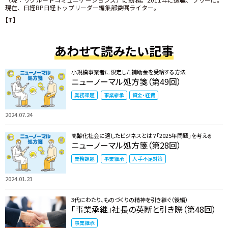
現在、日経BP日経トップリーダー編集部委嘱ライター。
【T】
あわせて読みたい記事
小規模事業者に限定した補助金を受給する方法
ニューノーマル処方箋（第49回）
業務課題
事業継承
資金・経費
2024.07.24
高齢化社会に適したビジネスとは？「2025年問題」を考える
ニューノーマル処方箋（第28回）
業務課題
事業継承
人手不足対策
2024.01.23
3代にわたり、ものづくりの精神を引き継ぐ（後編）
「事業承継」社長の英断と引き際（第48回）
事業継承