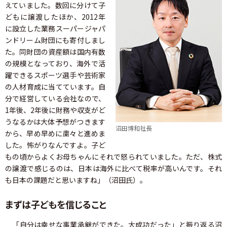
えていました。数回に分けて子
どもに譲渡したほか、2012年
に設立した業務スーパージャパ
ンドリーム財団にも寄付しまし
た。同財団の資産額は国内有数
の規模となっており、海外で活
躍できるスポーツ選手や芸術家
の人材育成に当てています。自
分で経営している会社なので、
1年後、2年後に財務や収支がど
うなるかは大体予想がつきます
沼田博和社長
から、早め早めに粛々と進めま
した。怖がりなんですよ。子ど
もの頃からよくお母ちゃんにそれで怒られていました。ただ、株式
の譲渡で感じるのは、日本は海外に比べて税率が高いんです。それ
も日本の課題だと思いますね」（沼田氏）。
まずは子どもを信じること
「自分は幸せな事業承継ができた。大成功だった」と振り返る沼