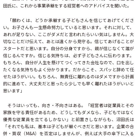
田氏に、これから事業承継をする経営者へのアドバイスを聞いた。
「願わくは、どうか承継する子どもさんを信じてあげてくださ
い。お子さんも一生懸命努力していると思います。それに対して、
あれが足りない、ここがダメだと言われたらいい気はしません。大
切なことだけ伝えて、あとは遠くから見守る。信じてあげることが
スタートだと思います。自分の分身ですから、親が信じなくて誰が
信じるんですか。信じる気持ちは、必ず子どもさんに伝わります。
もちろん、自分が人生を懸けてつくってきた会社なので、口を出し
たくなる気持ちもよく分かります。だからこそ、スパッと辞めて任
せたほうがいい。もちろん、無責任に離れるのはダメですから計画
的に進めて、大丈夫だと思ったら少しでも早く離れたほうがいいと
思います」
そうはいっても、向き・不向きはある。「経営者は従業員とその
家族を守る責任があるため、どうしてもダメなら、子どもではなく
優秀な従業員を立てるしかない」と前置きしながらも、沼田氏は
「それでも私は、基本は子どもが継ぐべきだと思います。企業の合
併・買収（M&A）を否定はしませんが、例えば大手の傘下に入る