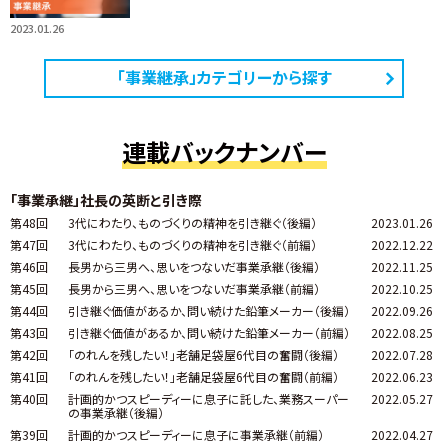
2023.01.26
「事業継承」カテゴリーから探す
連載バックナンバー
「事業承継」社長の英断と引き際
第48回
3代にわたり、ものづくりの精神を引き継ぐ（後編）
2023.01.26
第47回
3代にわたり、ものづくりの精神を引き継ぐ（前編）
2022.12.22
第46回
長男から三男へ、思いをつないだ事業承継（後編）
2022.11.25
第45回
長男から三男へ、思いをつないだ事業承継（前編）
2022.10.25
第44回
引き継ぐ価値があるか、問い続けた鉛筆メーカー（後編）
2022.09.26
第43回
引き継ぐ価値があるか、問い続けた鉛筆メーカー（前編）
2022.08.25
第42回
「のれんを残したい！」老舗足袋屋6代目の奮闘（後編）
2022.07.28
第41回
「のれんを残したい！」老舗足袋屋6代目の奮闘（前編）
2022.06.23
第40回
計画的かつスピーディーに息子に託した、業務スーパー
2022.05.27
の事業承継（後編）
第39回
計画的かつスピーディーに息子に事業承継（前編）
2022.04.27