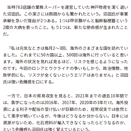
当時763店舗の業務スーパーを運営していた神戸物産を潔く退い
た沼田氏。この潔さには周囲からも驚かれたという。沼田氏が事業
承継を急いだ理由が2つある。1つは甲状腺がんと脳幹脳梗塞という
2度の大病を患ったこと。もう1つは、新たな使命感が生まれたこと
だ。
「私は元気なときは毎月2～3回、海外のさまざまな国を訪れてい
ました。これまでに50カ国以上、500回は海外に行っていると思い
ます。海外の状況を見れば見るほど、リスクを感じるようになった
のです。今回のロシアとウクライナの争いもしかり、政治情勢、地
政学的にも、リスクが全くないというエリアはありません」と沼田
氏は強い危機感を口にする。
一方で、日本の貿易収支を見ると、2021年までの過去10年間で
は、黒字になったのは2016年、2017年、2020年の3年だけ。海外投
資による利子や配当の受け払いが巨額のため、経常収支では依然と
して黒字が続いているが、今後はどうなるか分からない。日本には
資源がないため、化石燃料が輸入できなくなったらどうなるのか、
という危機感も沼田氏は強く覚えているという。