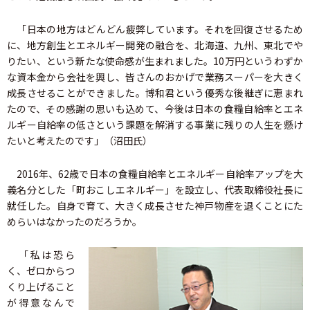
「日本の地方はどんどん疲弊しています。それを回復させるため
に、地方創生とエネルギー開発の融合を、北海道、九州、東北でや
りたい、という新たな使命感が生まれました。10万円というわずか
な資本金から会社を興し、皆さんのおかげで業務スーパーを大きく
成長させることができました。博和君という優秀な後継ぎに恵まれ
たので、その感謝の思いも込めて、今後は日本の食糧自給率とエネ
ルギー自給率の低さという課題を解消する事業に残りの人生を懸け
たいと考えたのです」（沼田氏）
2016年、62歳で日本の食糧自給率とエネルギー自給率アップを大
義名分とした「町おこしエネルギー」を設立し、代表取締役社長に
就任した。自身で育て、大きく成長させた神戸物産を退くことにた
めらいはなかったのだろうか。
「私は恐ら
く、ゼロからつ
くり上げること
が得意なんで