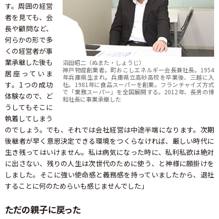
す。周囲の経営
者を見ても、会
長や顧問など、
何らかの形で多
くの経営者が事
業承継した後も
沼田昭二（ぬまた・しょうじ）
神戸物産創業者。町おこしエネルギー会長兼社長。1954
居座っていま
年兵庫県生まれ。兵庫県立高砂高校を卒業後、三越に入
す。1つの成功
社。1981年に食品スーパーを創業。フランチャイズ方式
で「業務スーパー」を全国展開する。2012年、長男の博
体験なので、ど
和社長に事業承継した
うしてもそこに
執着してしまう
のでしょう。でも、それでは会社経営は中途半端になります。次期
後継者が早く意思決定できる環境をつくらなければ、厳しい時代に
生き残ってはいけません。私は病気になった時に、私利私欲は絶対
に出さない、残りの人生は次世代のために使う、と神様に願掛けを
しました。そこに強い使命感と義務感を持っていましたから、退社
することに何のためらいも感じませんでした」
ただの親子に戻った