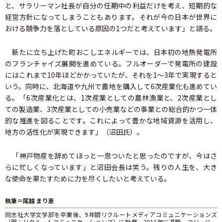
と、サラリーマン社長が自分の任期中の利益だけを考え、短期的な
経営方針になってしまうこともあります。それが今の日本が世界に
おける競争力を落としている原因の1つだと考えています」と語る。
新たに立ち上げた町おこしエネルギーでは、日本初の地熱発電所
のフランチャイズ展開を進めている。フルオーダーで発電所の建設
にはこれまで10年ほどかかっていたが、それを1～3年で実現すると
いう。同時に、北海道や九州で農地を購入して6次産業化も進めてい
る。「6次産業化とは、1次産業としての農林漁業と、2次産業とし
ての製造業、3次産業としての小売業などの事業との総合的かつ一体
的な推進を図ることです。これによって豊かな地域資源を活用し、
地方の活性化が実現できます」（沼田氏）。
「神戸物産を辞めてほっと一息ついたと思ったのですが、今はさ
らに忙しくなっています」と沼田会長は笑う。残りの人生を、大き
な使命を果たすために力を尽くしたいと考えている。
執筆＝尾越 まり恵
同志社大学文学部を卒業後、9年間リクルートメディアコミュニケーションズ
（現：リクルートコミュニケーションズ）に勤務。2011年に退職、フリーに。