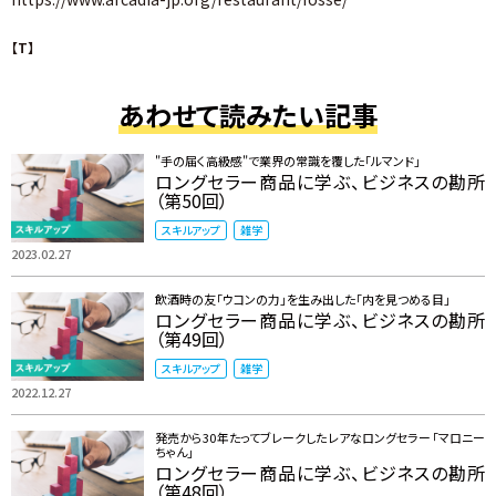
【T】
あわせて読みたい記事
"手の届く高級感"で業界の常識を覆した「ルマンド」
ロングセラー商品に学ぶ、ビジネスの勘所
（第50回）
スキルアップ
雑学
2023.02.27
飲酒時の友「ウコンの力」を生み出した「内を見つめる目」
ロングセラー商品に学ぶ、ビジネスの勘所
（第49回）
スキルアップ
雑学
2022.12.27
発売から30年たってブレークしたレアなロングセラー「マロニー
ちゃん」
ロングセラー商品に学ぶ、ビジネスの勘所
（第48回）