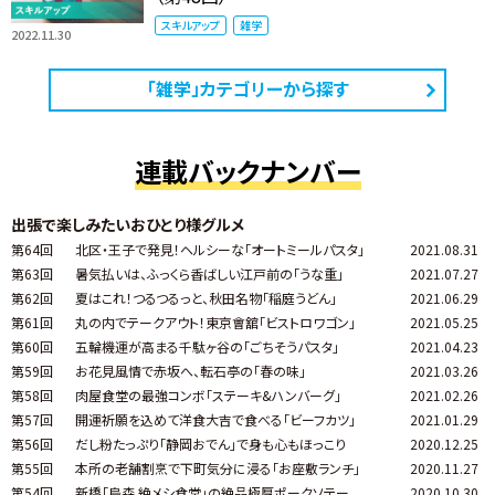
スキルアップ
雑学
2022.11.30
「雑学」カテゴリーから探す
連載バックナンバー
出張で楽しみたいおひとり様グルメ
第64回
北区・王子で発見！ヘルシーな「オートミールパスタ」
2021.08.31
第63回
暑気払いは、ふっくら香ばしい江戸前の「うな重」
2021.07.27
第62回
夏はこれ！つるつるっと、秋田名物「稲庭うどん」
2021.06.29
第61回
丸の内でテークアウト！東京會舘「ビストロワゴン」
2021.05.25
第60回
五輪機運が高まる千駄ヶ谷の「ごちそうパスタ」
2021.04.23
第59回
お花見風情で赤坂へ、転石亭の「春の味」
2021.03.26
第58回
肉屋食堂の最強コンボ「ステーキ&ハンバーグ」
2021.02.26
第57回
開運祈願を込めて洋食大吉で食べる「ビーフカツ」
2021.01.29
第56回
だし粉たっぷり「静岡おでん」で身も心もほっこり
2020.12.25
第55回
本所の老舗割烹で下町気分に浸る「お座敷ランチ」
2020.11.27
第54回
新橋「烏森 絶メシ食堂」の絶品極厚ポークソテー
2020.10.30