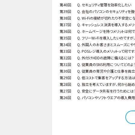
第40回
Q. セキュリティ管理を効率化したい
第39回
Q. 会社のパソコンのセキュリティを
第38回
Q. Wi-Fiの接続が切れたり不安定
第37回
Q. キャッシュレス決済を導入するメ
第36回
Q. ホームページを持つメリットは何
第35回
Q. フリーWi-Fiを導入したいので
第34回
Q. 外国人のお客さまとスムーズにや
第33回
Q. POSレジ導入のメリットって何です
第32回
Q. 外付けHDDの故障に備えるには？
第31回
Q. 従業員のSNS利用についてどの
第30回
Q. 従業員の育児や介護と仕事を両
第29回
Q. 低コストで集客をアップする方法
第28回
Q. 独立を考えていますが、何から始
第27回
Q. 安全にデータ共有を行うためには
第26回
Q. パソコンやソフトウエアの導入費