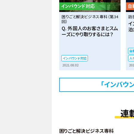
困りごと解決ビジネス専科（第34
訪
回）
イ
Q. 外国人のお客さまとスム
泊
ーズにやり取りするには？
自動
インバウンド対応
人
2021.08.02
201
「インバウ
連
困りごと解決ビジネス専科