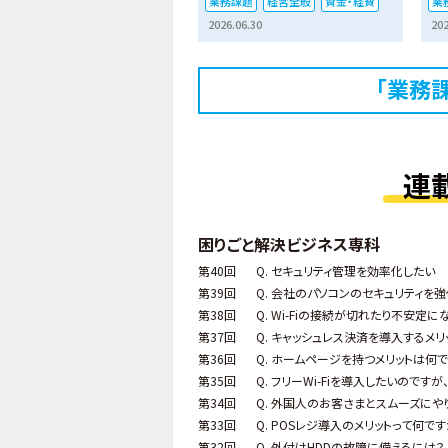
業務課題
経営全般
資金・経費
業
2026.06.30
202
「業務
連
困りごと解決ビジネス専科
第40回
Q. セキュリティ管理を効率化したい
第39回
Q. 会社のパソコンのセキュリティを
第38回
Q. Wi-Fiの接続が切れたり不安定
第37回
Q. キャッシュレス決済を導入するメ
第36回
Q. ホームページを持つメリットは何
第35回
Q. フリーWi-Fiを導入したいので
第34回
Q. 外国人のお客さまとスムーズにや
第33回
Q. POSレジ導入のメリットって何です
第32回
Q. 外付けHDDの故障に備えるには？