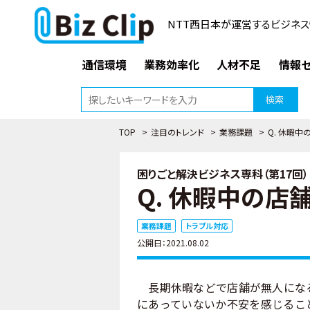
NTT西日本が運営するビジネス
通信環境
業務効率化
人材不足
情報セ
検索
TOP
>
注目のトレンド
>
業務課題
>
Q. 休暇
困りごと解決ビジネス専科（第17回）
Q. 休暇中の
業務課題
トラブル対応
公開日：2021.08.02
長期休暇などで店舗が無人になる
にあっていないか不安を感じるこ