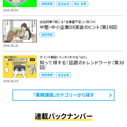
業務課題
経営全般
資金・経費
2026.06.30
出社回帰で起こる「会議室不足」に効くDX
中堅・中小企業DX実装のヒント（第19回）
業務課題
2026.06.25
ポイント解説！スッキリわかる「AIO」
知って得する！話題のトレンドワード（第30
回）
業務課題
経営全般
2026.06.19
「業務課題」カテゴリーから探す
連載バックナンバー