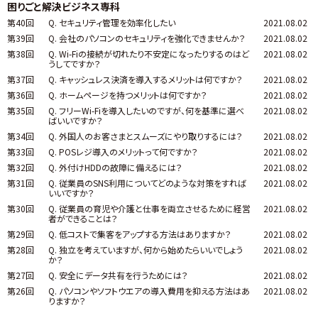
困りごと解決ビジネス専科
第40回
Q. セキュリティ管理を効率化したい
2021.08.02
第39回
Q. 会社のパソコンのセキュリティを強化できませんか？
2021.08.02
第38回
Q. Wi-Fiの接続が切れたり不安定になったりするのはど
2021.08.02
うしてですか？
第37回
Q. キャッシュレス決済を導入するメリットは何ですか？
2021.08.02
第36回
Q. ホームページを持つメリットは何ですか？
2021.08.02
第35回
Q. フリーWi-Fiを導入したいのですが、何を基準に選べ
2021.08.02
ばいいですか？
第34回
Q. 外国人のお客さまとスムーズにやり取りするには？
2021.08.02
第33回
Q. POSレジ導入のメリットって何ですか？
2021.08.02
第32回
Q. 外付けHDDの故障に備えるには？
2021.08.02
第31回
Q. 従業員のSNS利用についてどのような対策をすれば
2021.08.02
いいですか？
第30回
Q. 従業員の育児や介護と仕事を両立させるために経営
2021.08.02
者ができることは？
第29回
Q. 低コストで集客をアップする方法はありますか？
2021.08.02
第28回
Q. 独立を考えていますが、何から始めたらいいでしょう
2021.08.02
か？
第27回
Q. 安全にデータ共有を行うためには？
2021.08.02
第26回
Q. パソコンやソフトウエアの導入費用を抑える方法はあ
2021.08.02
りますか？