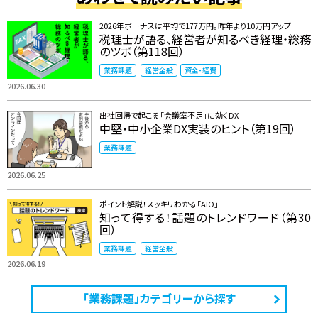
2026年ボーナスは平均で177万円。昨年より10万円アップ
税理士が語る、経営者が知るべき経理・総務
のツボ（第118回）
業務課題
経営全般
資金・経費
2026.06.30
出社回帰で起こる「会議室不足」に効くDX
中堅・中小企業DX実装のヒント（第19回）
業務課題
2026.06.25
ポイント解説！スッキリわかる「AIO」
知って得する！話題のトレンドワード（第30
回）
業務課題
経営全般
2026.06.19
「業務課題」カテゴリーから探す