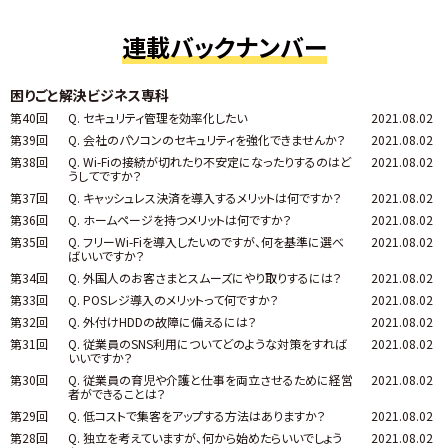
連載バックナンバー
困りごと解決ビジネス専科
第40回
Q. セキュリティ管理を効率化したい
2021.08.02
第39回
Q. 会社のパソコンのセキュリティを強化できませんか？
2021.08.02
第38回
Q. Wi-Fiの接続が切れたり不安定になったりするのはど
2021.08.02
うしてですか？
第37回
Q. キャッシュレス決済を導入するメリットは何ですか？
2021.08.02
第36回
Q. ホームページを持つメリットは何ですか？
2021.08.02
第35回
Q. フリーWi-Fiを導入したいのですが、何を基準に選べ
2021.08.02
ばいいですか？
第34回
Q. 外国人のお客さまとスムーズにやり取りするには？
2021.08.02
第33回
Q. POSレジ導入のメリットって何ですか？
2021.08.02
第32回
Q. 外付けHDDの故障に備えるには？
2021.08.02
第31回
Q. 従業員のSNS利用についてどのような対策をすれば
2021.08.02
いいですか？
第30回
Q. 従業員の育児や介護と仕事を両立させるために経営
2021.08.02
者ができることは？
第29回
Q. 低コストで集客をアップする方法はありますか？
2021.08.02
第28回
Q. 独立を考えていますが、何から始めたらいいでしょう
2021.08.02