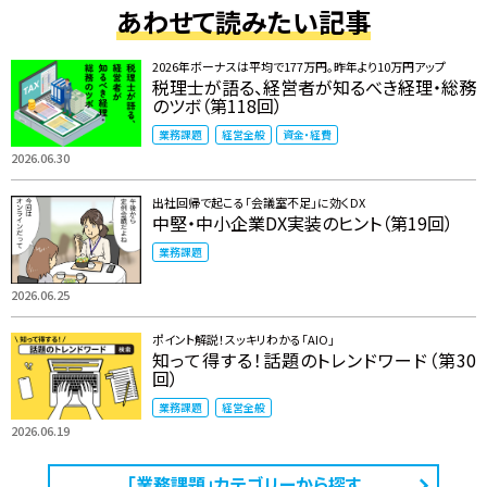
あわせて読みたい記事
2026年ボーナスは平均で177万円。昨年より10万円アップ
税理士が語る、経営者が知るべき経理・総務
のツボ（第118回）
業務課題
経営全般
資金・経費
2026.06.30
出社回帰で起こる「会議室不足」に効くDX
中堅・中小企業DX実装のヒント（第19回）
業務課題
2026.06.25
ポイント解説！スッキリわかる「AIO」
知って得する！話題のトレンドワード（第30
回）
業務課題
経営全般
2026.06.19
「業務課題」カテゴリーから探す