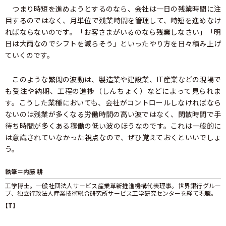
つまり時短を進めようとするのなら、会社は一日の残業時間に注
目するのではなく、月単位で残業時間を管理して、時短を進めなけ
ればならないのです。「お客さまがいるのなら残業しなさい」「明
日は大雨なのでシフトを減らそう」といったやり方を日々積み上げ
ていくのです。
このような繁閑の波動は、製造業や建設業、IT産業などの現場で
も受注や納期、工程の進捗（しんちょく）などによって見られま
す。こうした業種においても、会社がコントロールしなければなら
ないのは残業が多くなる労働時間の高い波ではなく、閑散時間で手
待ち時間が多くある稼働の低い波のほうなのです。これは一般的に
は意識されていなかった視点なので、ぜひ覚えておくといいでしょ
う。
執筆＝内藤 耕
工学博士。一般社団法人サービス産業革新推進機構代表理事。世界銀行グルー
プ、独立行政法人産業技術総合研究所サービス工学研究センターを経て現職。
【T】