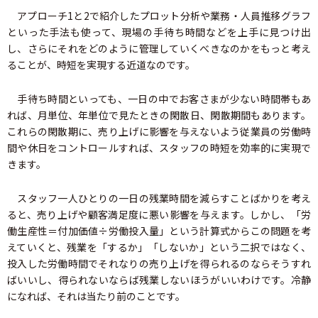
アプローチ1と2で紹介したプロット分析や業務・人員推移グラフ
といった手法も使って、現場の手待ち時間などを上手に見つけ出
し、さらにそれをどのように管理していくべきなのかをもっと考え
ることが、時短を実現する近道なのです。
手待ち時間といっても、一日の中でお客さまが少ない時間帯もあ
れば、月単位、年単位で見たときの閑散日、閑散期間もあります。
これらの閑散期に、売り上げに影響を与えないよう従業員の労働時
間や休日をコントロールすれば、スタッフの時短を効率的に実現で
きます。
スタッフ一人ひとりの一日の残業時間を減らすことばかりを考え
ると、売り上げや顧客満足度に悪い影響を与えます。しかし、「労
働生産性＝付加価値÷労働投入量」という計算式からこの問題を考
えていくと、残業を「するか」「しないか」という二択ではなく、
投入した労働時間でそれなりの売り上げを得られるのならそうすれ
ばいいし、得られないならば残業しないほうがいいわけです。冷静
になれば、それは当たり前のことです。