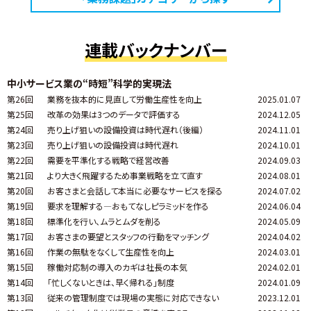
連載バックナンバー
中小サービス業の“時短”科学的実現法
第26回
業務を抜本的に見直して労働生産性を向上
2025.01.07
第25回
改革の効果は3つのデータで評価する
2024.12.05
第24回
売り上げ狙いの設備投資は時代遅れ（後編）
2024.11.01
第23回
売り上げ狙いの設備投資は時代遅れ
2024.10.01
第22回
需要を平準化する戦略で経営改善
2024.09.03
第21回
より大きく飛躍するため事業戦略を立て直す
2024.08.01
第20回
お客さまと会話して本当に必要なサービスを探る
2024.07.02
第19回
要求を理解する―おもてなしピラミッドを作る
2024.06.04
第18回
標準化を行い、ムラとムダを削る
2024.05.09
第17回
お客さまの要望とスタッフの行動をマッチング
2024.04.02
第16回
作業の無駄をなくして生産性を向上
2024.03.01
第15回
稼働対応制の導入のカギは社長の本気
2024.02.01
第14回
「忙しくないときは、早く帰れる」制度
2024.01.09
第13回
従来の管理制度では現場の実態に対応できない
2023.12.01