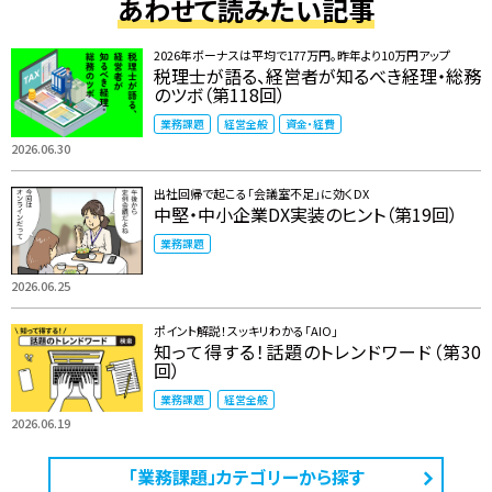
あわせて読みたい記事
2026年ボーナスは平均で177万円。昨年より10万円アップ
税理士が語る、経営者が知るべき経理・総務
のツボ（第118回）
業務課題
経営全般
資金・経費
2026.06.30
出社回帰で起こる「会議室不足」に効くDX
中堅・中小企業DX実装のヒント（第19回）
業務課題
2026.06.25
ポイント解説！スッキリわかる「AIO」
知って得する！話題のトレンドワード（第30
回）
業務課題
経営全般
2026.06.19
「業務課題」カテゴリーから探す