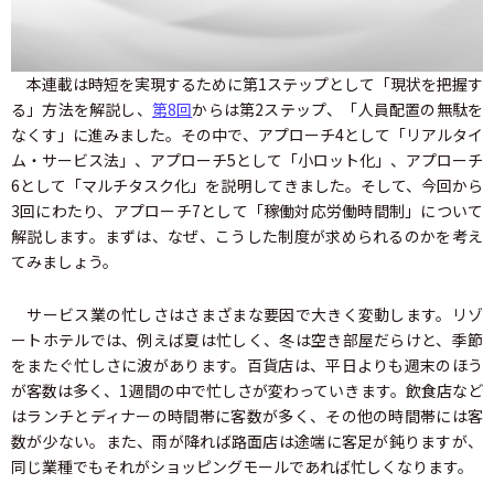
本連載は時短を実現するために第1ステップとして「現状を把握す
る」方法を解説し、
第8回
からは第2ステップ、「人員配置の無駄を
なくす」に進みました。その中で、アプローチ4として「リアルタイ
ム・サービス法」、アプローチ5として「小ロット化」、アプローチ
6として「マルチタスク化」を説明してきました。そして、今回から
3回にわたり、アプローチ7として「稼働対応労働時間制」について
解説します。まずは、なぜ、こうした制度が求められるのかを考え
てみましょう。
サービス業の忙しさはさまざまな要因で大きく変動します。リゾ
ートホテルでは、例えば夏は忙しく、冬は空き部屋だらけと、季節
をまたぐ忙しさに波があります。百貨店は、平日よりも週末のほう
が客数は多く、1週間の中で忙しさが変わっていきます。飲食店など
はランチとディナーの時間帯に客数が多く、その他の時間帯には客
数が少ない。また、雨が降れば路面店は途端に客足が鈍りますが、
同じ業種でもそれがショッピングモールであれば忙しくなります。