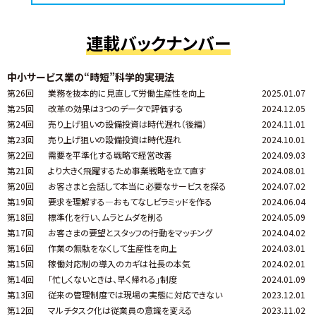
連載バックナンバー
中小サービス業の“時短”科学的実現法
第26回
業務を抜本的に見直して労働生産性を向上
2025.01.07
第25回
改革の効果は3つのデータで評価する
2024.12.05
第24回
売り上げ狙いの設備投資は時代遅れ（後編）
2024.11.01
第23回
売り上げ狙いの設備投資は時代遅れ
2024.10.01
第22回
需要を平準化する戦略で経営改善
2024.09.03
第21回
より大きく飛躍するため事業戦略を立て直す
2024.08.01
第20回
お客さまと会話して本当に必要なサービスを探る
2024.07.02
第19回
要求を理解する―おもてなしピラミッドを作る
2024.06.04
第18回
標準化を行い、ムラとムダを削る
2024.05.09
第17回
お客さまの要望とスタッフの行動をマッチング
2024.04.02
第16回
作業の無駄をなくして生産性を向上
2024.03.01
第15回
稼働対応制の導入のカギは社長の本気
2024.02.01
第14回
「忙しくないときは、早く帰れる」制度
2024.01.09
第13回
従来の管理制度では現場の実態に対応できない
2023.12.01
第12回
マルチタスク化は従業員の意識を変える
2023.11.02