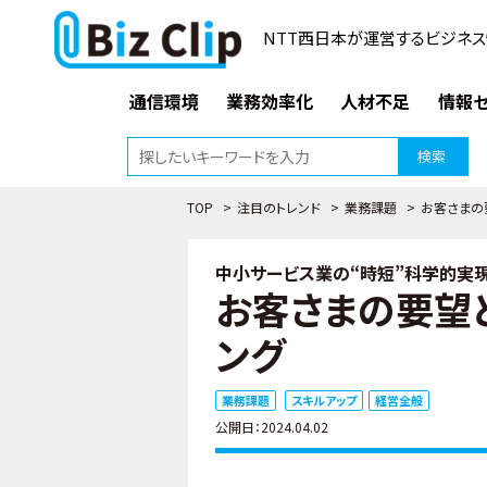
NTT西日本が運営するビジネス
通信環境
業務効率化
人材不足
情報セ
検索
TOP
>
注目のトレンド
>
業務課題
>
お客さまの
中小サービス業の“時短”科学的実現
お客さまの要望
ング
業務課題
スキルアップ
経営全般
公開日：2024.04.02