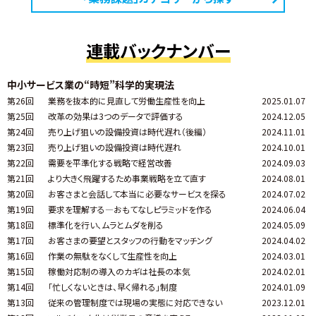
連載バックナンバー
中小サービス業の“時短”科学的実現法
第26回
業務を抜本的に見直して労働生産性を向上
2025.01.07
第25回
改革の効果は3つのデータで評価する
2024.12.05
第24回
売り上げ狙いの設備投資は時代遅れ（後編）
2024.11.01
第23回
売り上げ狙いの設備投資は時代遅れ
2024.10.01
第22回
需要を平準化する戦略で経営改善
2024.09.03
第21回
より大きく飛躍するため事業戦略を立て直す
2024.08.01
第20回
お客さまと会話して本当に必要なサービスを探る
2024.07.02
第19回
要求を理解する―おもてなしピラミッドを作る
2024.06.04
第18回
標準化を行い、ムラとムダを削る
2024.05.09
第17回
お客さまの要望とスタッフの行動をマッチング
2024.04.02
第16回
作業の無駄をなくして生産性を向上
2024.03.01
第15回
稼働対応制の導入のカギは社長の本気
2024.02.01
第14回
「忙しくないときは、早く帰れる」制度
2024.01.09
第13回
従来の管理制度では現場の実態に対応できない
2023.12.01