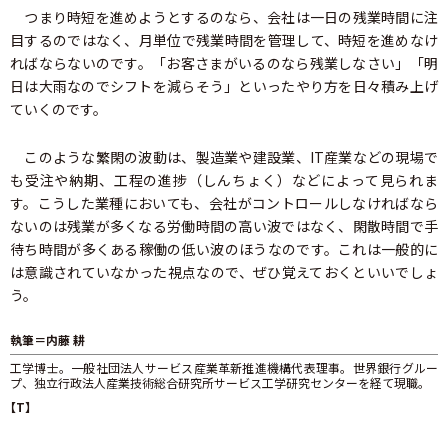
つまり時短を進めようとするのなら、会社は一日の残業時間に注
目するのではなく、月単位で残業時間を管理して、時短を進めなけ
ればならないのです。「お客さまがいるのなら残業しなさい」「明
日は大雨なのでシフトを減らそう」といったやり方を日々積み上げ
ていくのです。
このような繁閑の波動は、製造業や建設業、IT産業などの現場で
も受注や納期、工程の進捗（しんちょく）などによって見られま
す。こうした業種においても、会社がコントロールしなければなら
ないのは残業が多くなる労働時間の高い波ではなく、閑散時間で手
待ち時間が多くある稼働の低い波のほうなのです。これは一般的に
は意識されていなかった視点なので、ぜひ覚えておくといいでしょ
う。
執筆＝内藤 耕
工学博士。一般社団法人サービス産業革新推進機構代表理事。世界銀行グルー
プ、独立行政法人産業技術総合研究所サービス工学研究センターを経て現職。
【T】