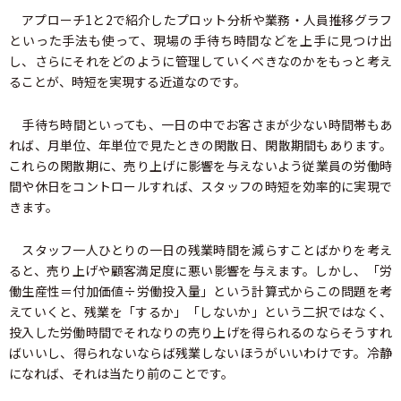
アプローチ1と2で紹介したプロット分析や業務・人員推移グラフ
といった手法も使って、現場の手待ち時間などを上手に見つけ出
し、さらにそれをどのように管理していくべきなのかをもっと考え
ることが、時短を実現する近道なのです。
手待ち時間といっても、一日の中でお客さまが少ない時間帯もあ
れば、月単位、年単位で見たときの閑散日、閑散期間もあります。
これらの閑散期に、売り上げに影響を与えないよう従業員の労働時
間や休日をコントロールすれば、スタッフの時短を効率的に実現で
きます。
スタッフ一人ひとりの一日の残業時間を減らすことばかりを考え
ると、売り上げや顧客満足度に悪い影響を与えます。しかし、「労
働生産性＝付加価値÷労働投入量」という計算式からこの問題を考
えていくと、残業を「するか」「しないか」という二択ではなく、
投入した労働時間でそれなりの売り上げを得られるのならそうすれ
ばいいし、得られないならば残業しないほうがいいわけです。冷静
になれば、それは当たり前のことです。