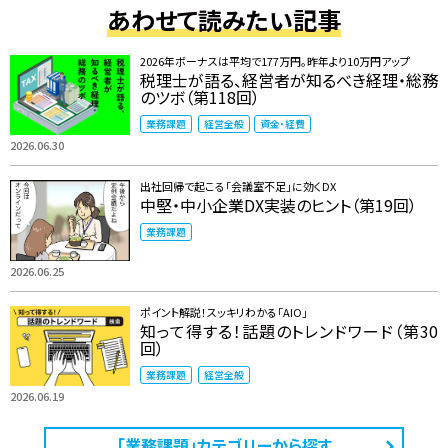
あわせて読みたい記事
2026年ボーナスは平均で177万円。昨年より10万円アップ
税理士が語る、経営者が知るべき経理・総務
のツボ（第118回）
業務課題
経営全般
資金・経費
2026.06.30
出社回帰で起こる「会議室不足」に効くDX
中堅・中小企業DX実装のヒント（第19回）
業務課題
2026.06.25
ポイント解説！スッキリわかる「AIO」
知って得する！話題のトレンドワード（第30
回）
業務課題
経営全般
2026.06.19
「業務課題」カテゴリーから探す