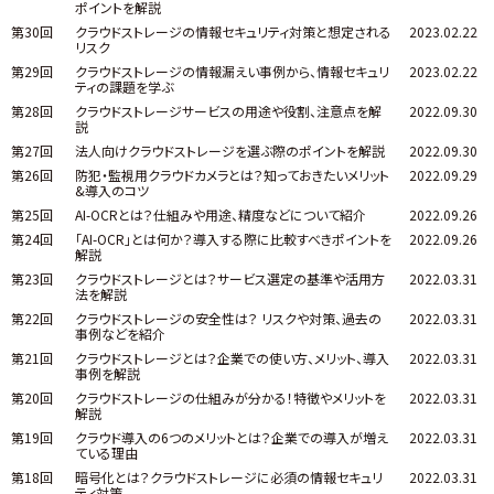
ポイントを解説
第30回
クラウドストレージの情報セキュリティ対策と想定される
2023.02.22
リスク
第29回
クラウドストレージの情報漏えい事例から、情報セキュリ
2023.02.22
ティの課題を学ぶ
第28回
クラウドストレージサービスの用途や役割、注意点を解
2022.09.30
説
第27回
法人向けクラウドストレージを選ぶ際のポイントを解説
2022.09.30
第26回
防犯・監視用クラウドカメラとは？知っておきたいメリット
2022.09.29
&導入のコツ
第25回
AI-OCRとは？仕組みや用途、精度などについて紹介
2022.09.26
第24回
「AI-OCR」とは何か？導入する際に比較すべきポイントを
2022.09.26
解説
第23回
クラウドストレージとは？サービス選定の基準や活用方
2022.03.31
法を解説
第22回
クラウドストレージの安全性は？ リスクや対策、過去の
2022.03.31
事例などを紹介
第21回
クラウドストレージとは？企業での使い方、メリット、導入
2022.03.31
事例を解説
第20回
クラウドストレージの仕組みが分かる！特徴やメリットを
2022.03.31
解説
第19回
クラウド導入の6つのメリットとは？企業での導入が増え
2022.03.31
ている理由
第18回
暗号化とは？クラウドストレージに必須の情報セキュリ
2022.03.31
ティ対策