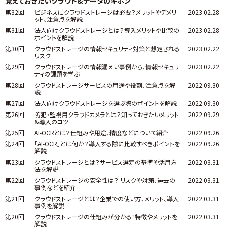
覚えておきたいクラウド&データのキホン
第32回
ビジネスにクラウドストレージは必要？メリットやデメリ
2023.02.28
ット、注意点を解説
第31回
法人向けクラウドストレージとは？導入メリットや比較の
2023.02.28
ポイントを解説
第30回
クラウドストレージの情報セキュリティ対策と想定される
2023.02.22
リスク
第29回
クラウドストレージの情報漏えい事例から、情報セキュリ
2023.02.22
ティの課題を学ぶ
第28回
クラウドストレージサービスの用途や役割、注意点を解
2022.09.30
説
第27回
法人向けクラウドストレージを選ぶ際のポイントを解説
2022.09.30
第26回
防犯・監視用クラウドカメラとは？知っておきたいメリット
2022.09.29
&導入のコツ
第25回
AI-OCRとは？仕組みや用途、精度などについて紹介
2022.09.26
第24回
「AI-OCR」とは何か？導入する際に比較すべきポイントを
2022.09.26
解説
第23回
クラウドストレージとは？サービス選定の基準や活用方
2022.03.31
法を解説
第22回
クラウドストレージの安全性は？ リスクや対策、過去の
2022.03.31
事例などを紹介
第21回
クラウドストレージとは？企業での使い方、メリット、導入
2022.03.31
事例を解説
第20回
クラウドストレージの仕組みが分かる！特徴やメリットを
2022.03.31
解説