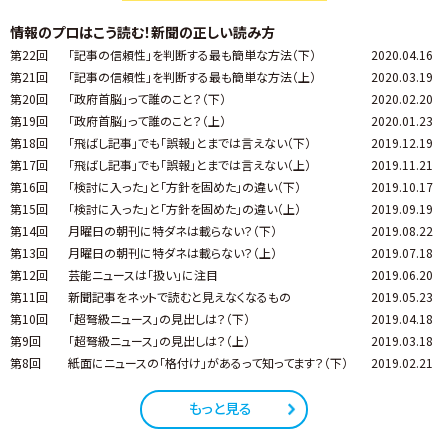
情報のプロはこう読む！新聞の正しい読み方
第22回
「記事の信頼性」を判断する最も簡単な方法（下）
2020.04.16
第21回
「記事の信頼性」を判断する最も簡単な方法（上）
2020.03.19
第20回
「政府首脳」って誰のこと？（下）
2020.02.20
第19回
「政府首脳」って誰のこと？（上）
2020.01.23
第18回
「飛ばし記事」でも「誤報」とまでは言えない（下）
2019.12.19
第17回
「飛ばし記事」でも「誤報」とまでは言えない（上）
2019.11.21
第16回
「検討に入った」と「方針を固めた」の違い（下）
2019.10.17
第15回
「検討に入った」と「方針を固めた」の違い（上）
2019.09.19
第14回
月曜日の朝刊に特ダネは載らない？（下）
2019.08.22
第13回
月曜日の朝刊に特ダネは載らない？（上）
2019.07.18
第12回
芸能ニュースは「扱い」に注目
2019.06.20
第11回
新聞記事をネットで読むと見えなくなるもの
2019.05.23
第10回
「超弩級ニュース」の見出しは？（下）
2019.04.18
第9回
「超弩級ニュース」の見出しは？（上）
2019.03.18
第8回
紙面にニュースの「格付け」があるって知ってます？（下）
2019.02.21
もっと見る