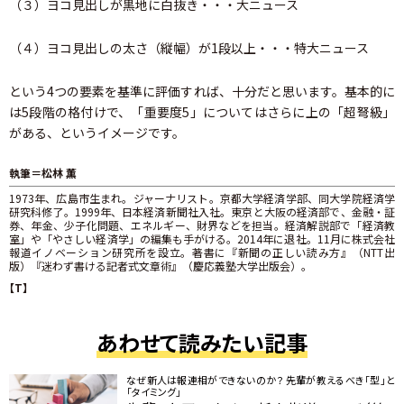
（３）ヨコ見出しが黒地に白抜き・・・大ニュース
（４）ヨコ見出しの太さ（縦幅）が1段以上・・・特大ニュース
という4つの要素を基準に評価すれば、十分だと思います。基本的に
は5段階の格付けで、「重要度5」についてはさらに上の「超弩級」
がある、というイメージです。
執筆＝松林 薫
1973年、広島市生まれ。ジャーナリスト。京都大学経済学部、同大学院経済学
研究科修了。1999年、日本経済新聞社入社。東京と大阪の経済部で、金融・証
券、年金、少子化問題、エネルギー、財界などを担当。経済解説部で「経済教
室」や「やさしい経済学」の編集も手がける。2014年に退社。11月に株式会社
報道イノベーション研究所を設立。著書に『新聞の正しい読み方』（NTT出
版）『迷わず書ける記者式文章術』（慶応義塾大学出版会）。
【T】
あわせて読みたい記事
なぜ新人は報連相ができないのか？ 先輩が教えるべき「型」と
「タイミング」