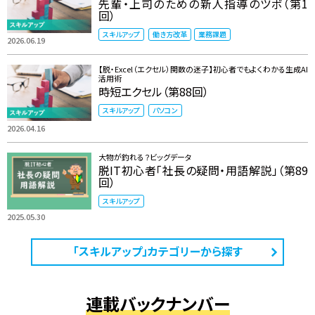
先輩・上司のための新人指導のツボ（第1
回）
スキルアップ
働き方改革
業務課題
2026.06.19
【脱・Excel（エクセル）関数の迷子】初心者でもよくわかる生成AI
活用術
時短エクセル（第88回）
スキルアップ
パソコン
2026.04.16
大物が釣れる？ビッグデータ
脱IT初心者「社長の疑問・用語解説」（第89
回）
スキルアップ
2025.05.30
「スキルアップ」カテゴリーから探す
連載バックナンバー