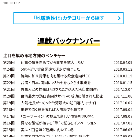
2018.03.12
「地域活性化」カテゴリーから探す
連載バックナンバー
注目を集める地方発のベンチャー
第25回
仕事の質を高めてから事業を拡大したい
2018.04.09
第24回
5億円近い資金調達で迷走が始まった
2018.03.12
第23回
鮮魚に加え青果も肉も届ける飲食店向けEC
2018.02.19
第22回
台湾と日本、両国にメリットをもたらす事業を
2018.01.15
第21回
外国人との共働は「型をたたき込んだら自由闊達」
2017.12.04
第20回
台湾最大の訪日客向けサイトの成功に隠された秘密
2017.11.06
第19回
人気社長がつくった台湾最大の訪日客向けサイト
2017.10.02
第18回
地元で深く根を張れば大市場でも勝てる
2017.09.04
第17回
「ユーザーイン」の視点で新しい市場を切り開く
2017.08.07
第16回
異なる領域が接する“際”で起きるイノベーション
2017.07.03
第15回
実はど田舎ほど起業に向いている
2017.06.05
第14回
起業で成功するには、ビジョン、数字、政治力
2017.05.08