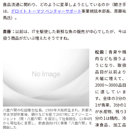
食品流通に関わり、どのように変革しようとしているのか（聞き手
は、
デロイト トーマツ ベンチャーサポート
事業統括本部長、斎藤祐
馬氏）。
斎藤：
以前は、ITを駆使した新鮮な魚の販売が中心でしたが、今は
扱う商品がだいぶ増えたそうですね。
松田：
青果や精
肉なども扱うよ
うになり、取扱
品目が以前より
大幅に増えて、
2000～3000品目
に達していま
す。全体の3分の
1が青果、3分の1
八面六臂の松田雅也社長。1980年大阪府生まれ。京都大
が水産物、残り3
学法学部卒業後、銀行などを経て2007年にエナジーエー
分の1は精肉、冷
ジェント（現・八面六臂）を設立して社長就任。11年4月
から現社名に変更し、飲食店向けEC事業「八面六臂」を
凍食品、加工品
開始した