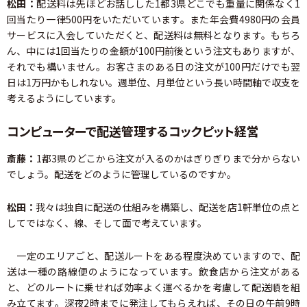
松田：
配送料は先ほどお話しした1都3県どこでも重量に関係なく1
回当たり一律500円をいただいています。また年会費4980円の会員
サービスに入会していただくと、配送料は無料となります。もちろ
ん、中には1回当たりの金額が100円前後という注文もありますが、
それでも構いません。お客さまのある日の注文が100円だけでも翌
日は1万円かもしれない。週単位、月単位という長い時間軸で収支を
考えるようにしています。
コンピューターで配送管理するコックピット経営
斎藤：
1都3県のどこから注文が入るのかはぎりぎりまで分からない
でしょう。配送をどのように管理しているのですか。
松田：
我々は独自に配送の仕組みを構築し、配送を店1軒単位の点と
してではなく、線、そして面で考えています。
一定のエリアごと、配送ルートをある程度決めていますので、配
送は一種の路線便のようになっています。飲食店から注文がある
と、どのルートに乗せれば効率よく運べるかを考慮して配送順を組
み立てます。深夜2時までに発注してもらえれば、その日の午前9時