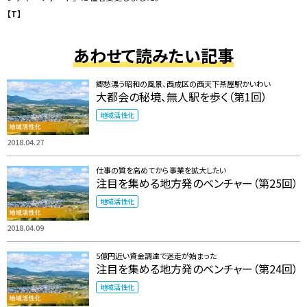
【T】
あわせて読みたい記事
郷愁漂う昭和の風景、西成区の西天下茶屋駅かいわい
大都会の秘境、無人駅を歩く（第1回）
地域活性化
2018.04.27
仕事の質を高めてから事業を拡大したい
注目を集める地方発のベンチャー（第25回）
地域活性化
2018.04.09
5億円近い資金調達で迷走が始まった
注目を集める地方発のベンチャー（第24回）
地域活性化