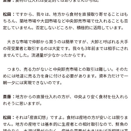
斎藤：
食材の仕入れは安定的ではありませんからね。
松田：
ですから、我々は、地方から食材を直接取り寄せることはも
ちろん、築地市場や大田市場など中央卸売市場で仕入れることも否
定していません。否定しないどころか、積極的に活用しています。
大きな市場で仲卸から買うのは簡単ですが、大卸と呼ばれる大手
の荷受業者と取引するのは大変です。我々も3年前までは相手にされ
ませんでした。流通量が少なかったからです。
つまり、売る力がないと中央卸売市場との取引は難しい。そのた
めには地道に売る力を身に付ける必要があります。資本力だけで一
朝一夕には実現できないのです。
斎藤：
地方からの直接仕入れの方が、中央より安く食材を仕入れら
れそうに思いますが。
松田：
それは｢産直幻想」ですよ。食材は産地の方が安いとは限りま
せん。地方の産地では基本的に生産者との相対取引なので、鮮魚の
場合なら、水揚げ量が少なく、産地の需要が大きければ浜相場は高