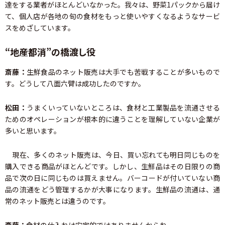
達をする業者がほとんどいなかった。我々は、野菜1パックから届け
て、個人店が各地の旬の食材をもっと使いやすくなるようなサービ
スをめざしています。
“地産都消”の橋渡し役
斎藤：
生鮮食品のネット販売は大手でも苦戦することが多いもので
す。どうして八面六臂は成功したのですか。
松田：
うまくいっていないところは、食材と工業製品を流通させる
ためのオペレーションが根本的に違うことを理解していない企業が
多いと思います。
現在、多くのネット販売は、今日、買い忘れても明日同じものを
購入できる商品がほとんどです。しかし、生鮮品はその日限りの商
品で次の日に同じものは買えません。バーコードが付いていない商
品の流通をどう管理するかが大事になります。生鮮品の流通は、通
常のネット販売とは違うのです。