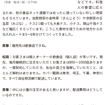
などです。料理
（写真：菊池一郎／以下同）
人の要望に応え
るため、他の食品ネット通販ではめったに扱っていない珍しい野菜
もそろえています。加賀野菜の金時草（きんじそう）や京野菜の壬
生菜（みぶな）、ナス1つ取っても大長ナス、小ナス、岡山千両ナス
など幅広くそろっています。こうした食材を扱うための地方からの
仕入れルートを5～6年かけてつくってきました。
斎藤：
販売先は飲食店ですね。
松田：
お客さまは個人オーナーの飲食店（個人店）が多いです。現
在、毎月継続的に注文をいただくお客さまは800～1000店あります
が、一度契約していただき、当社の良さを理解していただくと、ほ
とんど解約はありません。カバー範囲は東京、埼玉、千葉、神奈川
で、すべて自社物流網で配送しています。
斎藤：
中には少量の注文があると思いますが、配送費用はどうして
いるのですか。