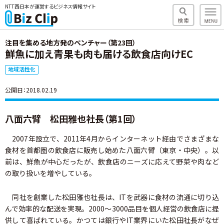
NTT西日本が運営するビジネス情報サイト
注目を集める地方発のベンチャー（第23回）
鮮魚に加え青果も肉も届ける飲食店向けEC
地域活性化
公開日：2018.02.19
八面六臂 松田雅也社長（第1回）
2007年設立で、2011年4月からインターネット経由でさまざまな
食材を首都圏の飲食店に販売し始めた八面六臂（東京・中央）。以
前は、鮮魚が中心だったが、飲食店のニーズに応えて野菜や肉など
の取り扱いを増やしている。
同社を創業した松田雅也社長は、ITを武器に食材の流通に切り込
んで効率的な配送を実現。2000～3000品目を個人経営の飲食店に提
供して喜ばれている。かつては銀行やIT業界にいた松田社長がなぜ