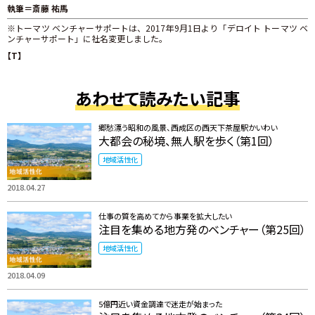
執筆＝斎藤 祐馬
※トーマツ ベンチャーサポートは、2017年9月1日より「デロイト トーマツ ベ
ンチャーサポート」に社名変更しました。
【T】
あわせて読みたい記事
郷愁漂う昭和の風景、西成区の西天下茶屋駅かいわい
大都会の秘境、無人駅を歩く（第1回）
地域活性化
2018.04.27
仕事の質を高めてから事業を拡大したい
注目を集める地方発のベンチャー（第25回）
地域活性化
2018.04.09
5億円近い資金調達で迷走が始まった