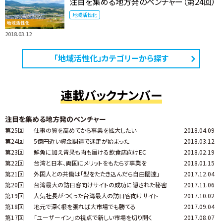
注目を集める地方発のベンチャー（第24回）
地域活性化
2018.03.12
「地域活性化」カテゴリーから探す
連載バックナンバー
注目を集める地方発のベンチャー
第25回
仕事の質を高めてから事業を拡大したい
2018.04.09
第24回
5億円近い資金調達で迷走が始まった
2018.03.12
第23回
鮮魚に加え青果も肉も届ける飲食店向けEC
2018.02.19
第22回
台湾と日本、両国にメリットをもたらす事業を
2018.01.15
第21回
外国人との共働は「型をたたき込んだら自由闊達」
2017.12.04
第20回
台湾最大の訪日客向けサイトの成功に隠された秘密
2017.11.06
第19回
人気社長がつくった台湾最大の訪日客向けサイト
2017.10.02
第18回
地元で深く根を張れば大市場でも勝てる
2017.09.04
第17回
「ユーザーイン」の視点で新しい市場を切り開く
2017.08.07