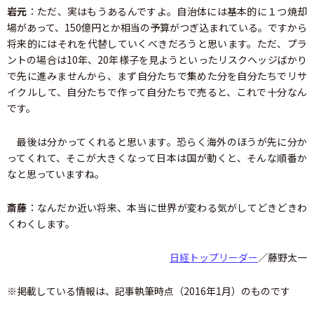
岩元
：ただ、実はもうあるんですよ。自治体には基本的に１つ焼却
場があって、150億円とか相当の予算がつぎ込まれている。ですから
将来的にはそれを代替していくべきだろうと思います。ただ、プラ
ントの場合は10年、20年様子を見ようといったリスクヘッジばかり
で先に進みませんから、まず自分たちで集めた分を自分たちでリサ
イクルして、自分たちで作って自分たちで売ると、これで十分なん
です。
最後は分かってくれると思います。恐らく海外のほうが先に分か
ってくれて、そこが大きくなって日本は国が動くと、そんな順番か
なと思っていますね。
斎藤
：なんだか近い将来、本当に世界が変わる気がしてどきどきわ
くわくします。
日経トップリーダー
／藤野太一
※掲載している情報は、記事執筆時点（2016年1月）のものです