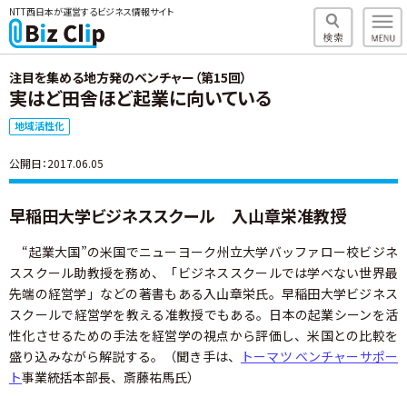
NTT西日本が運営するビジネス情報サイト
注目を集める地方発のベンチャー（第15回）
実はど田舎ほど起業に向いている
地域活性化
公開日：2017.06.05
早稲田大学ビジネススクール 入山章栄准教授
“起業大国”の米国でニューヨーク州立大学バッファロー校ビジネ
ススクール助教授を務め、「ビジネススクールでは学べない世界最
先端の経営学」などの著書もある入山章栄氏。早稲田大学ビジネス
スクールで経営学を教える准教授でもある。日本の起業シーンを活
性化させるための手法を経営学の視点から評価し、米国との比較を
盛り込みながら解説する。（聞き手は、
トーマツ ベンチャーサポー
ト
事業統括本部長、斎藤祐馬氏）