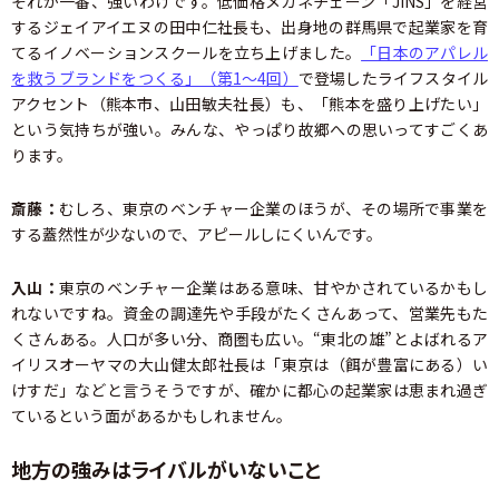
それが一番、強いわけです。低価格メガネチェーン「JINS」を経営
するジェイアイエヌの田中仁社長も、出身地の群馬県で起業家を育
てるイノベーションスクールを立ち上げました。
「日本のアパレル
を救うブランドをつくる」（第1～4回）
で登場したライフスタイル
アクセント（熊本市、山田敏夫社長）も、「熊本を盛り上げたい」
という気持ちが強い。みんな、やっぱり故郷への思いってすごくあ
ります。
斎藤：
むしろ、東京のベンチャー企業のほうが、その場所で事業を
する蓋然性が少ないので、アピールしにくいんです。
入山：
東京のベンチャー企業はある意味、甘やかされているかもし
れないですね。資金の調達先や手段がたくさんあって、営業先もた
くさんある。人口が多い分、商圏も広い。“東北の雄”とよばれるア
イリスオーヤマの大山健太郎社長は「東京は（餌が豊富にある）い
けすだ」などと言うそうですが、確かに都心の起業家は恵まれ過ぎ
ているという面があるかもしれません。
地方の強みはライバルがいないこと