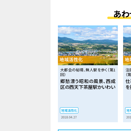
あわ
大都会の秘境、無人駅を歩く（第1
注
回）
（第
郷愁漂う昭和の風景、西成
仕
区の西天下茶屋駅かいわい
を
地域活性化
地
2018.04.27
201