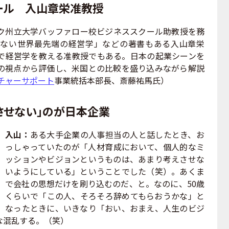
ール 入山章栄准教授
ク州立大学バッファロー校ビジネススクール助教授を務
ない世界最先端の経営学」などの著書もある入山章栄
で経営学を教える准教授でもある。日本の起業シーンを
の視点から評価し、米国との比較を盛り込みながら解説
チャーサポート
事業統括本部長、斎藤祐馬氏）
させない」のが日本企業
入山：
ある大手企業の人事担当の人と話したとき、お
っしゃっていたのが「人材育成において、個人的なミ
ッションやビジョンというものは、あまり考えさせな
いようにしている」ということでした（笑）。あくま
で会社の思想だけを刷り込むのだ、と。なのに、50歳
くらいで「この人、そろそろ辞めてもらおうかな」と
なったときに、いきなり「おい、おまえ、人生のビジ
な混乱する。（笑）