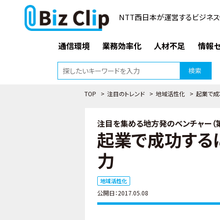
NTT西日本が運営するビジネス
通信環境
業務効率化
人材不足
情報セ
検索
TOP
>
注目のトレンド
>
地域活性化
>
起業で成
注目を集める地方発のベンチャー（第
起業で成功するに
力
地域活性化
公開日：2017.05.08