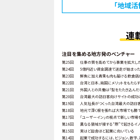
「地域活
連
注目を集める地方発のベンチャー
第25回
仕事の質を高めてから事業を拡大し
第24回
5億円近い資金調達で迷走が始まっ
第23回
鮮魚に加え青果も肉も届ける飲食店
第22回
台湾と日本、両国にメリットをもたら
第21回
外国人との共働は「型をたたき込んだ
第20回
台湾最大の訪日客向けサイトの成功
第19回
人気社長がつくった台湾最大の訪日
第18回
地元で深く根を張れば大市場でも勝
第17回
「ユーザーイン」の視点で新しい市場
第16回
異なる領域が接する“際”で起きるイ
第15回
実はど田舎ほど起業に向いている
第14回
起業で成功するには、ビジョン、数字