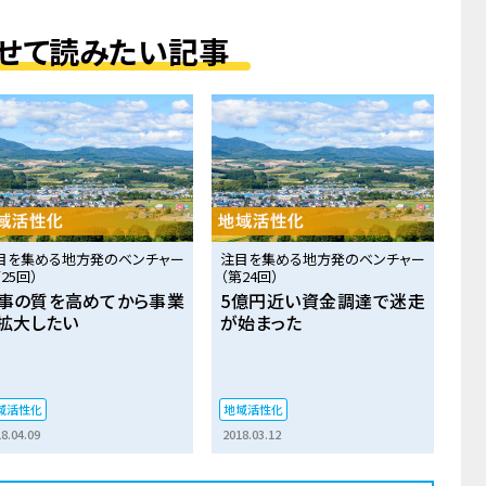
せて読みたい記事
目を集める地方発のベンチャー
注目を集める地方発のベンチャー
25回）
（第24回）
事の質を高めてから事業
5億円近い資金調達で迷走
拡大したい
が始まった
域活性化
地域活性化
8.04.09
2018.03.12