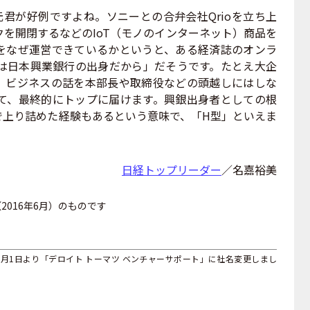
山元君が好例ですよね。ソニーとの合弁会社Qrioを立ち上
を開閉するなどのIoT（モノのインターネット）商品を
をなぜ運営できているかというと、ある経済誌のオンラ
は日本興業銀行の出身だから」だそうです。たとえ大企
、ビジネスの話を本部長や取締役などの頭越しにはしな
て、最終的にトップに届けます。興銀出身者としての根
で上り詰めた経験もあるという意味で、「H型」といえま
日経トップリーダー
／名嘉裕美
016年6月）のものです
年9月1日より「デロイト トーマツ ベンチャーサポート」に社名変更しまし