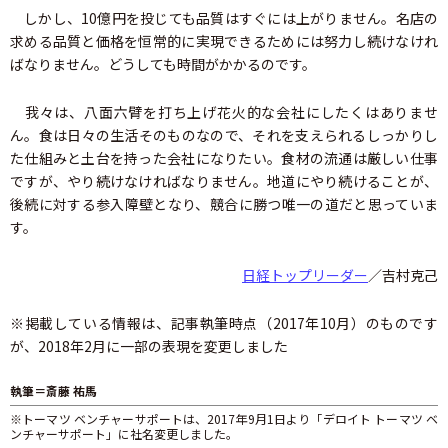
しかし、10億円を投じても品質はすぐには上がりません。名店の
求める品質と価格を恒常的に実現できるためには努力し続けなけれ
ばなりません。どうしても時間がかかるのです。
我々は、八面六臂を打ち上げ花火的な会社にしたくはありませ
ん。食は日々の生活そのものなので、それを支えられるしっかりし
た仕組みと土台を持った会社になりたい。食材の流通は厳しい仕事
ですが、やり続けなければなりません。地道にやり続けることが、
後続に対する参入障壁となり、競合に勝つ唯一の道だと思っていま
す。
日経トップリーダー
／吉村克己
※掲載している情報は、記事執筆時点（2017年10月）のものです
が、2018年2月に一部の表現を変更しました
執筆＝斎藤 祐馬
※トーマツ ベンチャーサポートは、2017年9月1日より「デロイト トーマツ ベ
ンチャーサポート」に社名変更しました。