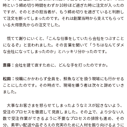
時という締め切り時間をわずか10秒ほど過ぎた時に注文が入ったの
ですが、そのときの担当者が、もう締め切りを過ぎていると判断し
て注文を断ってしまったのです。それは創業当時から支えてもらって
いる大得意先からの注文でした。
慌てて謝りにいくと、｢こんな仕事をしていたら会社をつぶすこと
になるぞ」と言われました。その言葉を聞いて「うちはなんてダメ
な会社になってしまったのか」とハッキリ分かったのです。
斎藤：
会社を建て直すために、どんな手を打ったのですか。
松田：
役職にかかわらず全員を、鮮魚などを扱う現場にも行かせる
ことにしたのです。その時点で、現場を嫌う者は次々と辞めていき
ました。
大事なお客さまを怒らせてしまったようなミスが起きないよう、
受注のプロセスを徹底して見直しました。その上で、より少ない人
数で受注作業ができるように不要なプロセスの排除も進め、その
分、素早い配送や品ぞろえの充実のために人材を振り向けるように