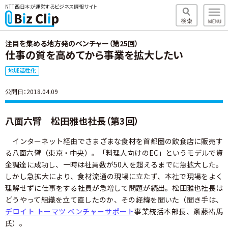
NTT西日本が運営するビジネス情報サイト
注目を集める地方発のベンチャー（第25回）
仕事の質を高めてから事業を拡大したい
地域活性化
公開日：2018.04.09
八面六臂 松田雅也社長（第3回）
インターネット経由でさまざまな食材を首都圏の飲食店に販売す
る八面六臂（東京・中央）。「料理人向けのEC」というモデルで資
金調達に成功し、一時は社員数が50人を超えるまでに急拡大した。
しかし急拡大により、食材流通の現場に立たず、本社で現場をよく
理解せずに仕事をする社員が急増して問題が続出。松田雅也社長は
どうやって組織を立て直したのか、その経緯を聞いた（聞き手は、
デロイト トーマツ ベンチャーサポート
事業統括本部長、斎藤祐馬
氏）。