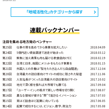
「地域活性化」カテゴリーから探す
連載バックナンバー
注目を集める地方発のベンチャー
第25回
仕事の質を高めてから事業を拡大したい
2018.04.09
第24回
5億円近い資金調達で迷走が始まった
2018.03.12
第23回
鮮魚に加え青果も肉も届ける飲食店向けEC
2018.02.19
第22回
台湾と日本、両国にメリットをもたらす事業を
2018.01.15
第21回
外国人との共働は「型をたたき込んだら自由闊達」
2017.12.04
第20回
台湾最大の訪日客向けサイトの成功に隠された秘密
2017.11.06
第19回
人気社長がつくった台湾最大の訪日客向けサイト
2017.10.02
第18回
地元で深く根を張れば大市場でも勝てる
2017.09.04
第17回
「ユーザーイン」の視点で新しい市場を切り開く
2017.08.07
第16回
異なる領域が接する“際”で起きるイノベーション
2017.07.03
第15回
実はど田舎ほど起業に向いている
2017.06.05
第14回
起業で成功するには、ビジョン、数字、政治力
2017.05.08