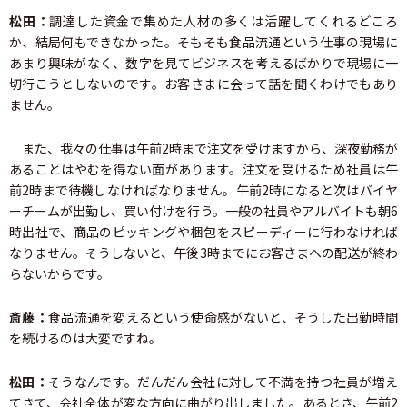
松田：
調達した資金で集めた人材の多くは活躍してくれるどころ
か、結局何もできなかった。そもそも食品流通という仕事の現場に
あまり興味がなく、数字を見てビジネスを考えるばかりで現場に一
切行こうとしないのです。お客さまに会って話を聞くわけでもあり
ません。
また、我々の仕事は午前2時まで注文を受けますから、深夜勤務が
あることはやむを得ない面があります。注文を受けるため社員は午
前2時まで待機しなければなりません。午前2時になると次はバイヤ
ーチームが出勤し、買い付けを行う。一般の社員やアルバイトも朝6
時出社で、商品のピッキングや梱包をスピーディーに行わなければ
なりません。そうしないと、午後3時までにお客さまへの配送が終わ
らないからです。
斎藤：
食品流通を変えるという使命感がないと、そうした出勤時間
を続けるのは大変ですね。
松田：
そうなんです。だんだん会社に対して不満を持つ社員が増え
てきて、会社全体が変な方向に曲がり出しました。あるとき、午前2