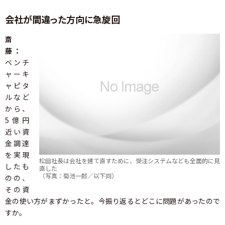
会社が間違った方向に急旋回
斎
藤：
ベンチ
ャーキ
ャピタ
ルなど
から、
5億円
近い資
金調達
を実現
松田社長は会社を建て直すために、受注システムなども全面的に見
したも
直した
（写真：菊池一郎／以下同）
のの、
その資
金の使い方がまずかったと。今振り返るとどこに問題があったので
すか。