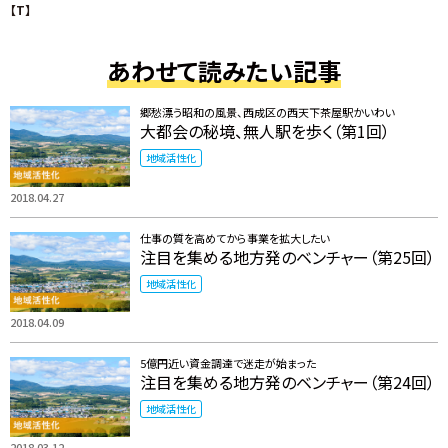
【T】
あわせて読みたい記事
郷愁漂う昭和の風景、西成区の西天下茶屋駅かいわい
大都会の秘境、無人駅を歩く（第1回）
地域活性化
2018.04.27
仕事の質を高めてから事業を拡大したい
注目を集める地方発のベンチャー（第25回）
地域活性化
2018.04.09
5億円近い資金調達で迷走が始まった
注目を集める地方発のベンチャー（第24回）
地域活性化
2018.03.12