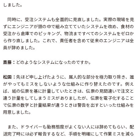
しました。
同時に、受注システムも全面的に見直しました。実際の現場を見
ずにエンジニアが頭の中で組み立てていたシステムを改め、食材の
受注から倉庫でのピッキング、物流まですべてのシステムをゼロか
ら作り直しました。これで、責任者を含めて従来のエンジニアは全
員が辞めました。
斎藤：
どのようなシステムになったのですか。
松田：
先ほど申し上げたように、属人的な部分を極力取り除き、誰
がやってもミスをしないような仕組みに作り替えたのです。例え
ば、紙の伝票を基に計量していたときは、伝票の見間違いで注文と
違う計量をしてしまうミスがありましたが、伝票を電子化すること
で伝票の数字と計量結果が違うときは警告を出すといった仕組みを
用意しました。
また、ドライバーも勤務態度がよくない人には辞めてもらい、配
送完了時には必ず報告するなど、手順を明確にして作業ミスを減ら