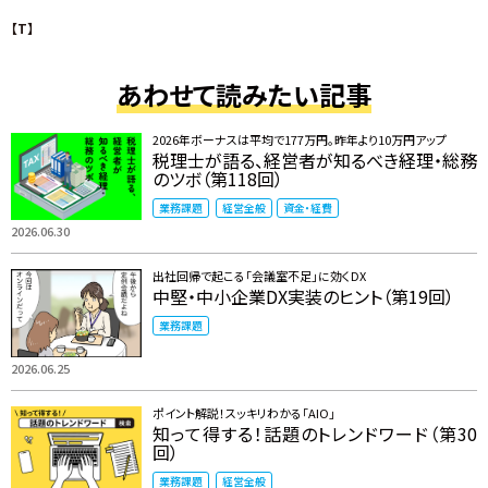
【T】
あわせて読みたい記事
2026年ボーナスは平均で177万円。昨年より10万円アップ
税理士が語る、経営者が知るべき経理・総務
のツボ（第118回）
業務課題
経営全般
資金・経費
2026.06.30
出社回帰で起こる「会議室不足」に効くDX
中堅・中小企業DX実装のヒント（第19回）
業務課題
2026.06.25
ポイント解説！スッキリわかる「AIO」
知って得する！話題のトレンドワード（第30
回）
業務課題
経営全般