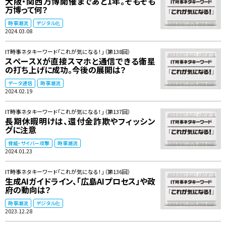
大阪・関西万博開催まであと1年。そもそも
万博って何？
時事潮流
デジタル化
2024.03.08
IT時事ネタキーワード「これが気になる！」（第138回）
スペースXが直接スマホと通信できる衛星
の打ち上げに成功。今後の展開は？
データ通信
時事潮流
2024.02.19
IT時事ネタキーワード「これが気になる！」（第137回）
長期休暇明けは、還付金詐欺やフィッシン
グに注意
脅威・サイバー攻撃
時事潮流
2024.01.23
IT時事ネタキーワード「これが気になる！」（第136回）
生成AIガイドライン、「広島AIプロセス」や政
府の動向は？
時事潮流
デジタル化
2023.12.28