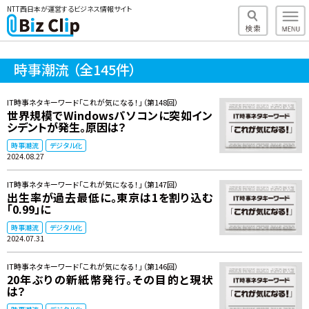
NTT西日本が運営するビジネス情報サイト
時事潮流
（全145件）
IT時事ネタキーワード「これが気になる！」（第148回）
世界規模でWindowsパソコンに突如イン
シデントが発生。原因は？
時事潮流
デジタル化
2024.08.27
IT時事ネタキーワード「これが気になる！」（第147回）
出生率が過去最低に。東京は1を割り込む
「0.99」に
時事潮流
デジタル化
2024.07.31
IT時事ネタキーワード「これが気になる！」（第146回）
20年ぶりの新紙幣発行。その目的と現状
は？