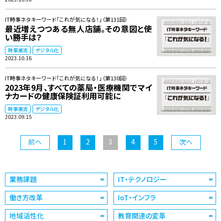
IT時事ネタキーワード「これが気になる！」（第131回）
最近増えつつある無人店舗。その意図と使
い勝手は？
時事潮流
デジタル化
2023.10.16
IT時事ネタキーワード「これが気になる！」（第130回）
2023年9月、すべての薬局・医療機関でマイ
ナカードの健康保険証利用可能に
時事潮流
デジタル化
2023.09.15
前へ
1
2
3
4
5
次へ
業務課題
IT・テクノロジー
働き方改革
IoT・インフラ
地域活性化
教育関連の変革