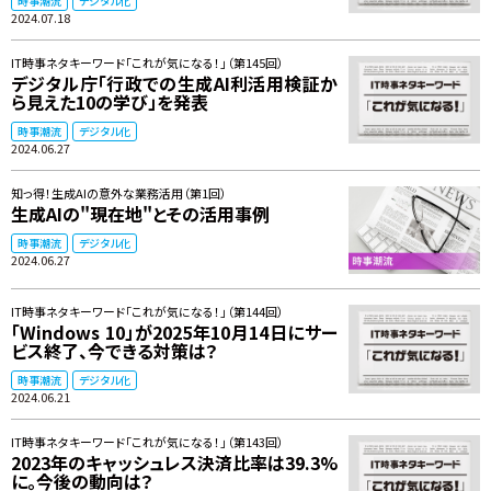
時事潮流
デジタル化
2024.07.18
IT時事ネタキーワード「これが気になる！」（第145回）
デジタル庁「行政での生成AI利活用検証か
ら見えた10の学び」を発表
時事潮流
デジタル化
2024.06.27
知っ得！生成AIの意外な業務活用（第1回）
生成AIの"現在地"とその活用事例
時事潮流
デジタル化
2024.06.27
IT時事ネタキーワード「これが気になる！」（第144回）
「Windows 10」が2025年10月14日にサー
ビス終了、今できる対策は？
時事潮流
デジタル化
2024.06.21
IT時事ネタキーワード「これが気になる！」（第143回）
2023年のキャッシュレス決済比率は39.3%
に。今後の動向は？