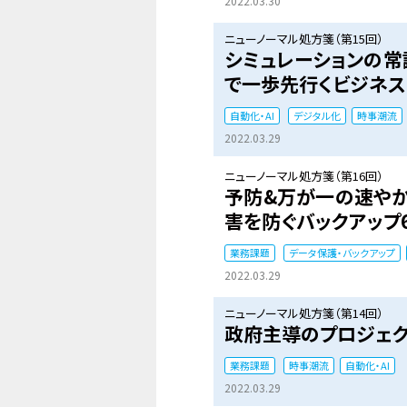
2022.03.30
ニューノーマル処方箋（第15回）
シミュレーションの常
で一歩先行くビジネス
自動化・AI
デジタル化
時事潮流
2022.03.29
ニューノーマル処方箋（第16回）
予防&万が一の速や
害を防ぐバックアップ
業務課題
データ保護・バックアップ
2022.03.29
ニューノーマル処方箋（第14回）
政府主導のプロジェク
業務課題
時事潮流
自動化・AI
2022.03.29