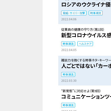
ロシアのウクライナ侵
脅威・サイバー攻撃
時事潮流
2022.04.06
従業員の健康の守り方（第1回）
新型コロナウイルス感
時事潮流
ヘルスケア
2022.04.05
雑談力を強くする時事ネタ・キーワード
人ごとではない「カー
時事潮流
2022.03.30
“新常態”に対応せよ（第9回）
コミュニケーションツ
時事潮流