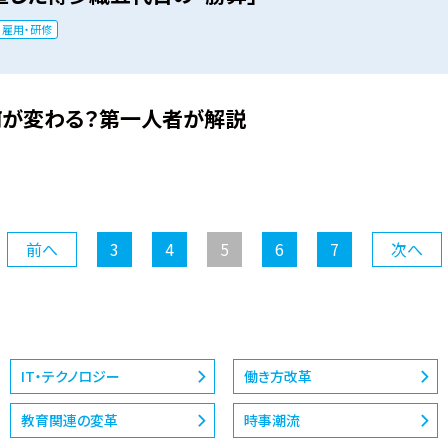
雇用・研修
何が変わる？第一人者が解説
前へ
3
4
5
6
7
次へ
IT・テクノロジー
働き方改革
教育関連の変革
時事潮流