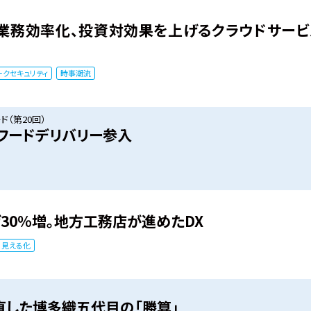
て業務効率化、投資対効果を上げるクラウドサー
ークセキュリティ
時事潮流
（第20回）
フードデリバリー参入
30%増。地方工務店が進めたDX
見える化
直した博多織五代目の「勝算」