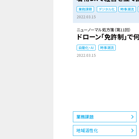
業務課題
デジタル化
時事潮流
2022.03.15
ニューノーマル処方箋（第11回）
ドローン「免許制」で
自動化・AI
時事潮流
2022.03.15
業務課題
地域活性化