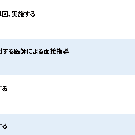
1回、実施する
対する医師による面接指導
する
する