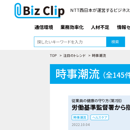
NTT西日本が運営するビジネス
通信環境
業務効率化
人材不足
情報セ
検索
TOP
>
注目のトレンド
>
時事潮流
時事潮流
（全145
従業員の健康の守り方（第7回）
労働基準監督署から指
時事潮流
ヘルスケア
2022.10.04