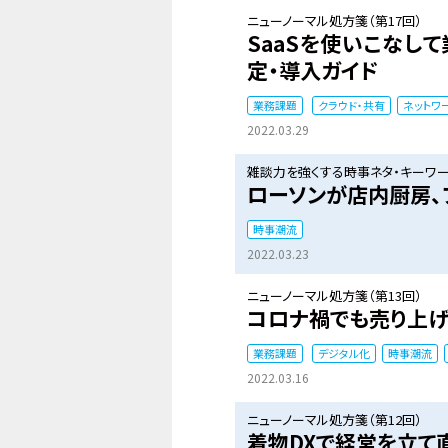
ニューノーマル処方箋（第17回）
SaaSを使いこなし
定・導入ガイド
業務課題
クラウド・共有
ネットワ
2022.03.29
雑談力を強くする時事ネタ・キーワード
ローソンが店内厨房、
時事潮流
2022.03.23
ニューノーマル処方箋（第13回）
コロナ禍でも売り上げ
業務課題
デジタル化
時事潮流
2022.03.16
ニューノーマル処方箋（第12回）
着物DXで経営を立て