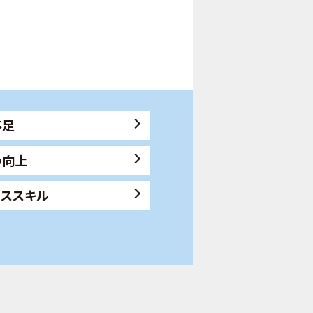
不足
の向上
ネススキル