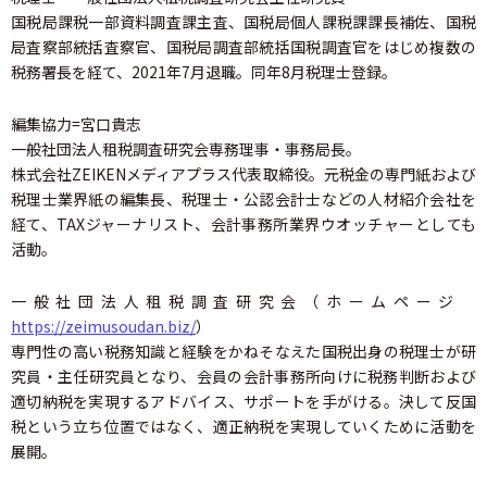
国税局課税一部資料調査課主査、国税局個人課税課課長補佐、国税
局査察部統括査察官、国税局調査部統括国税調査官をはじめ複数の
税務署長を経て、2021年7月退職。同年8月税理士登録。
編集協力=宮口貴志
一般社団法人租税調査研究会専務理事・事務局長。
株式会社ZEIKENメディアプラス代表取締役。元税金の専門紙および
税理士業界紙の編集長、税理士・公認会計士などの人材紹介会社を
経て、TAXジャーナリスト、会計事務所業界ウオッチャーとしても
活動。
一般社団法人租税調査研究会（ホームページ
https://zeimusoudan.biz/
）
専門性の高い税務知識と経験をかねそなえた国税出身の税理士が研
究員・主任研究員となり、会員の会計事務所向けに税務判断および
適切納税を実現するアドバイス、サポートを手がける。決して反国
税という立ち位置ではなく、適正納税を実現していくために活動を
展開。